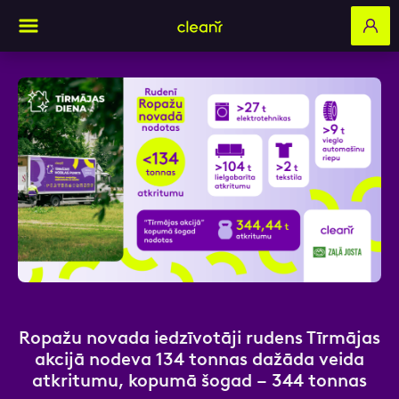
Aizpildi pieteikuma formu un mēs ar tevi
sazināsimies
Vārds, Uzvārds
E-pasts
Ropažu novada iedzīvotāji rudens Tīrmājas
akcijā nodeva 134 tonnas dažāda veida
atkritumu, kopumā šogad – 344 tonnas
Kontakttālrunis