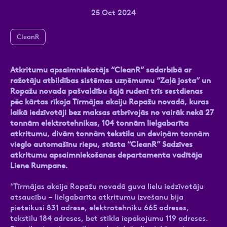
25 Oct 2024
CleanR
Ziņa
Atkritumu apsaimniekotājs “CleanR” sadarbībā ar
ražotāju atbildības sistēmas uzņēmumu “Zaļā josta” un
Ropažu novada pašvaldību šajā rudenī trīs sestdienas
pēc kārtas rīkoja Tīrmājas akciju Ropažu novadā, kuras
laikā iedzīvotāji bez maksas atbrīvojās no vairāk nekā 27
tonnām elektrotehnikas, 104 tonnām lielgabarīta
atkritumu, divām tonnām tekstila un deviņām tonnām
Atzīmējiet, ka piekrītat personas datu
vieglo automašīnu riepu, stāsta “CleanR” Sadzīves
apstrādei.
Vairāk
atkritumu apsaimniekošanas departamenta vadītāja
Liene Rumpane.
“Tīrmājas akcija Ropažu novadā guva lielu iedzīvotāju
atsaucību – lielgabarīta atkritumu izvešanu bija
pieteikusi 831 adrese, elektrotehniku 665 adreses,
tekstilu 184 adreses, bet stikla iepakojumu 119 adreses.