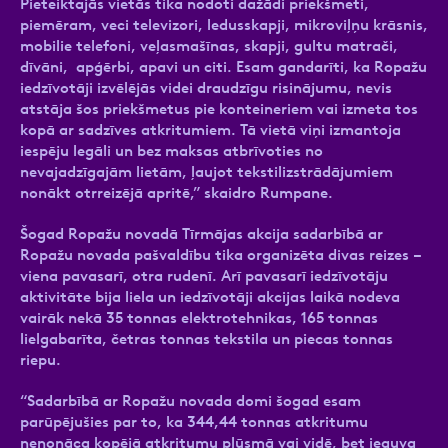
Pieteiktajās vietās tika nodoti dažādi priekšmeti,
piemēram, veci televizori, ledusskapji, mikroviļņu krāsnis,
mobilie telefoni, veļasmašīnas, skapji, gultu matrači,
dīvāni, apģērbi, apavi un citi. Esam gandarīti, ka Ropažu
iedzīvotāji izvēlējās videi draudzīgu risinājumu, nevis
atstāja šos priekšmetus pie konteineriem vai izmeta tos
kopā ar sadzīves atkritumiem. Tā vietā viņi izmantoja
iespēju legāli un bez maksas atbrīvoties no
nevajadzīgajām lietām, ļaujot tekstilizstrādājumiem
nonākt otrreizējā apritē,” skaidro Rumpane.
Šogad Ropažu novadā Tīrmājas akcija sadarbībā ar
Ropažu novada pašvaldību tika organizēta divas reizes –
viena pavasarī, otra rudenī. Arī pavasarī iedzīvotāju
aktivitāte bija liela un iedzīvotāji akcijas laikā nodeva
vairāk nekā 35 tonnas elektrotehnikas, 165 tonnas
lielgabarīta, četras tonnas tekstila un piecas tonnas
riepu.
“Sadarbībā ar Ropažu novada domi šogad esam
parūpējušies par to, ka 344,44 tonnas atkritumu
nenonāca kopējā atkritumu plūsmā vai vidē, bet ieguva