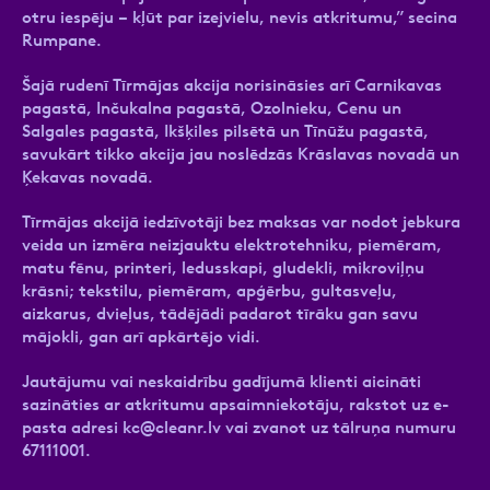
otru iespēju – kļūt par izejvielu, nevis atkritumu,” secina
Rumpane.
Šajā rudenī Tīrmājas akcija norisināsies arī Carnikavas
pagastā, Inčukalna pagastā, Ozolnieku, Cenu un
Salgales pagastā, Ikšķiles pilsētā un Tīnūžu pagastā,
savukārt tikko akcija jau noslēdzās Krāslavas novadā un
Ķekavas novadā.
Tīrmājas akcijā iedzīvotāji bez maksas var nodot jebkura
veida un izmēra neizjauktu elektrotehniku, piemēram,
matu fēnu, printeri, ledusskapi, gludekli, mikroviļņu
krāsni; tekstilu, piemēram, apģērbu, gultasveļu,
aizkarus, dvieļus, tādējādi padarot tīrāku gan savu
mājokli, gan arī apkārtējo vidi.
Jautājumu vai neskaidrību gadījumā klienti aicināti
sazināties ar atkritumu apsaimniekotāju, rakstot uz e-
pasta adresi
kc@cleanr.lv
vai zvanot uz tālruņa numuru
67111001.