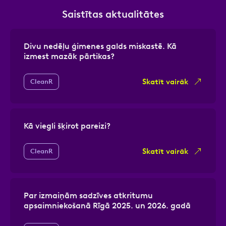
Saistītas aktualitātes
Divu nedēļu ģimenes galds miskastē. Kā
izmest mazāk pārtikas?
Skatīt vairāk
CleanR
Kā viegli šķirot pareizi?
Skatīt vairāk
CleanR
Par izmaiņām sadzīves atkritumu
apsaimniekošanā Rīgā 2025. un 2026. gadā