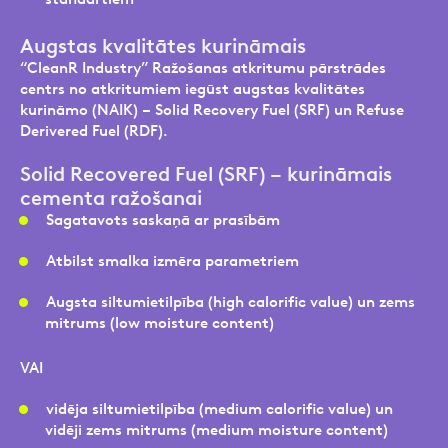
Augstas kvalitātes kurināmais
“CleanR Industry” Ražošanas atkritumu pārstrādes
centrs no atkritumiem iegūst augstas kvalitātes
kurināmo (NAIK) – Solid Recovery Fuel (SRF) un Refuse
Derivered Fuel (RDF).
Solid Recovered Fuel (SRF) – kurināmais
Turpināt
cementa ražošanai
Sagatavots saskaņā ar prasībām
Atbilst smalka izmēra parametriem
Augsta siltumietilpība (high calorific value) un zems
mitrums (low moisture content)
VAI
vidēja siltumietilpība (medium calorific value) un
vidēji zems mitrums (medium moisture content)