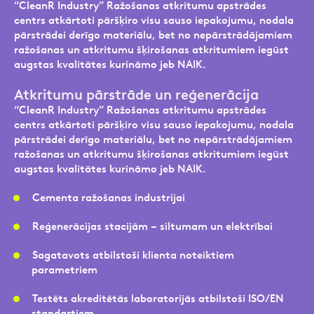
“CleanR Industry” Ražošanas atkritumu apstrādes
Kontakttālrunis
centrs atkārtoti pāršķiro visu sauso iepakojumu, nodala
pārstrādei derīgo materiālu, bet no nepārstrādājamiem
ražošanas un atkritumu šķirošanas atkritumiem iegūst
Privātpersonām
augstas kvalitātes kurināmo jeb NAIK.
Ziņa
E-pasts
Atkritumu pārstrāde un reģenerācija
Ziņa
“CleanR Industry” Ražošanas atkritumu apstrādes
centrs atkārtoti pāršķiro visu sauso iepakojumu, nodala
pārstrādei derīgo materiālu, bet no nepārstrādājamiem
Kontakttālrunis
ražošanas un atkritumu šķirošanas atkritumiem iegūst
augstas kvalitātes kurināmo jeb NAIK.
Atzīmējiet, ka piekrītat personas datu
Cementa ražošanas industrijai
apstrādei.
Vairāk
Pieteikuma vēstule
Fails
Reģenerācijas stacijām – siltumam un elektrībai
Sagatavots atbilstoši klienta noteiktiem
parametriem
Aizpildi pieteikuma formu un mēs ar jums
Uzņēmumiem
Testēts akreditētās laboratorijās atbilstoši ISO/EN
sazināsimies
privātuma politika
.
standartiem