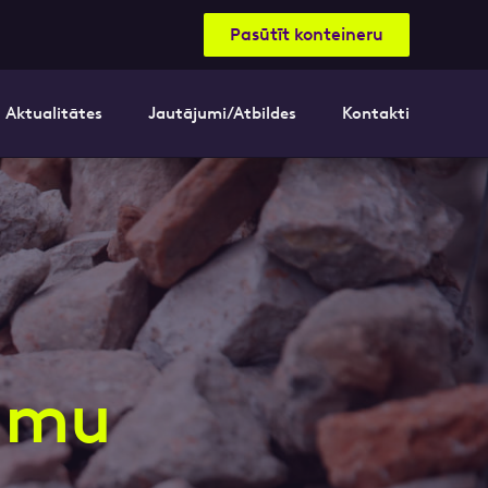
Pasūtīt konteineru
Aktualitātes
Jautājumi/Atbildes
Kontakti
nāsimies
akttālrunis
tumu