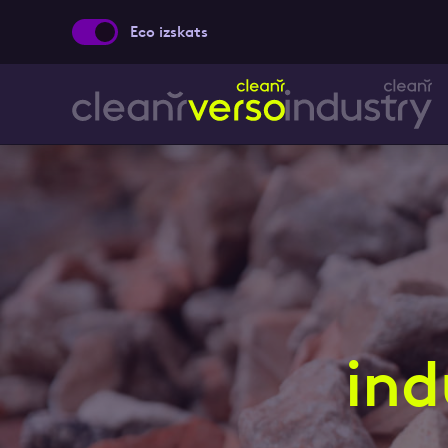
Eco izskats
Aizpild
Vārds, Uzvārds
Ziņa
ind