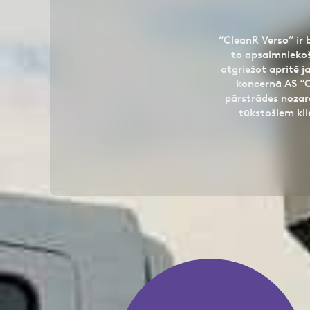
“CleanR Verso” ir
to apsaimniekoš
atgriežot apritē j
koncernā AS “
pārstrādes nozarē
tūkstošiem kli