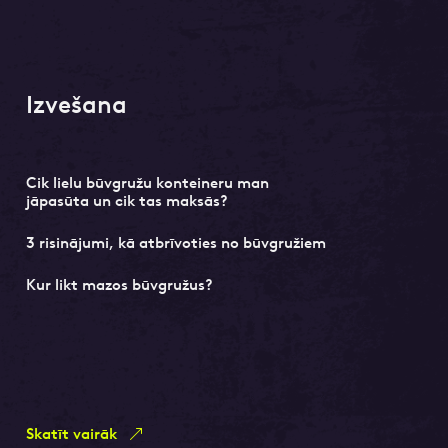
Izvešana
Cik lielu būvgružu konteineru man
jāpasūta un cik tas maksās?
3 risinājumi, kā atbrīvoties no būvgružiem
Kur likt mazos būvgružus?
Skatīt vairāk