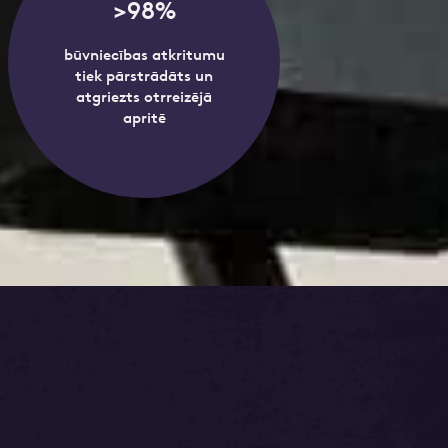
>98%
būvniecības atkritumu
tiek pārstrādāts un
atgriezts otrreizējā
apritē