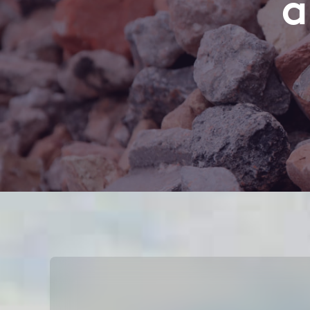
a
Atzīmējiet, ka piekrītat perso