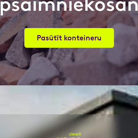
psaimniekoša
nas datu apstrādei.
Vairāk
Pasūtīt konteineru