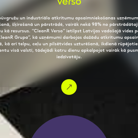
 būvgružu un industriālo atkritumu apsaimniekošanas uzņēmums,
anā, šķirošanā un pārstrādē, vairāk nekā 98% no pārstrādāta
au kā resursus. “CleanR Verso” ietilpst Latvijas vadošajā vide
CleanR Grupa”, kā uzņēmumi darbojas dažādu atkritumu apsai
, kā arī telpu, ceļu un pilsētvides uzturēšanā, ikdienā rūpējotie
entu visā valstī, tādejādi katru dienu apkalpojot vairāk kā pusm
iedzīvotāju.