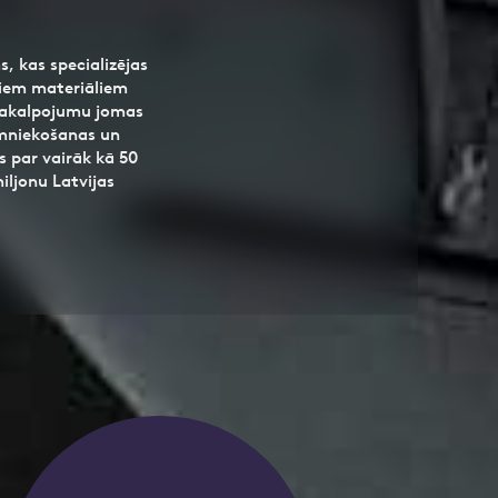
 kas specializējas
jiem materiāliem
s pakalpojumu jomas
mniekošanas un
s par vairāk kā 50
iljonu Latvijas