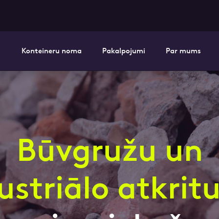
Konteineru noma
Pakalpojumi
Par mums
i pieteikuma formu un mēs ar tevi sazi
E-pasts
Kont
Būvgružu un
ustriālo atkri