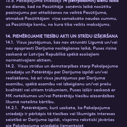
13.5. Pakalpojuma sniedzējs
14 (četrpadsmit) dienu laikā
no dienas, kad no Pasūtītāja saņēmis laikā nosūtītu
paziņojumu par atteikšanos no veiktā Pasūtījuma,
atmaksā Pasūtītājam viņa samaksāto naudas summu,
uz Pasūtītāja kontu, no kura tika veikts maksājums.
14. PIEMĒROJAMIE TIESĪBU AKTI UN STRĪDU IZŠĶIRŠANA
14.1. Visus jautājumus, kas nav atrunāti Līgumā un/vai
nav apspriesti Darījuma noslēgšanas laikā, Puses risina
saskaņā ar Latvijas Republikā spēkā esošajiem
normatīvajiem aktiem.
14.2. Visus strīdus un domstarpības starp Pakalpojuma
sniedzēju un Patērētāju par Darījuma izpildi un/vai
realizēšanu, kā arī visus jautājumus par Darījuma
esamību, spēkā esamību vai izbeigšanu un/vai preču
kvalitāti vai citiem trūkumiem, Puses izšķir saskaņā ar
MK noteikumos un/vai Patērētāju tiesību aizsardzības
likumā noteikto kārtību.
14.2.1. Patērētājam, kurš uzskata, ka Pakalpojuma
sniedzējs ir pārkāpis tā tiesības vai likumīgās intereses
saistībā ar Darījuma izpildi, vispirms rakstiski jāvēršas
pie Pakalpojuma sniedzēja (izmantojot