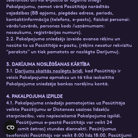
telefoniski un/vai e-pastā ar lūgumu sniegt
Pakalpojumu, ņemot vērā Pasūtītāja norādītās
vajadzības (BB apjoms, piegādes adrese, periods,
kontaktinformācija (telefons, e-pasts), fiziskai personai:
vārds/uzvārds, personas kods /uzņēmumam:
nosaukums, reģistrācijas numurs).
2.2. Pakalpojuma sniedzējs izveido avansa rēķinu un
nosūta to uz Pasūtītāja e-pastu, (rēķins nesatur rekvizītu
“paraksts” un tiek pamatots ar noslēgto Darījumu).
3. DARĪJUMA NOSLĒGŠANAS KĀRTĪBA
3.1.
Darījums skaitās noslēgts brīdī
, kad Pasūtītājs ir
veicis Pakalpojuma apmaksu un tā tika ieskaitīta
Pakalpojuma sniedzēja bankas norēķinu kontā.
4. PAKALPOJUMA IZPILDE
4.1. Pakalpojuma sniedzējs pamatojoties uz Pasūtītāja
veikto Pasūtījumu ar Distances saziņas līdzekļu
starpniecību, veic nepieciešamā Pakalpojuma izpildi.
4.2. Pasūtījumus e-pastā Pasūtītājs var veikt 24
(divdesmit četras) stundas diennaktī. Pasūtījumus
telefoniski Pasūtītājs var veikt 8:00 līdz 18:00. Pasūtījumi