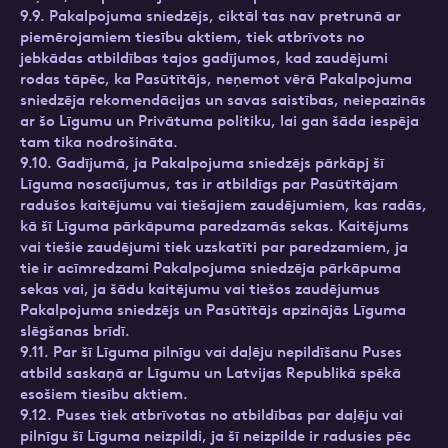
9.9. Pakalpojuma sniedzējs, ciktāl tas nav pretrunā ar
piemērojamiem tiesību aktiem, tiek atbrīvots no
jebkādas atbildības tajos gadījumos, kad zaudējumi
rodas tāpēc, ka Pasūtītājs, neņemot vērā Pakalpojuma
sniedzēja rekomendācijas un savas saistības, neiepazinās
ar šo Līgumu un Privātuma politiku, lai gan šāda iespēja
tam tika nodrošināta.
9.10. Gadījumā, ja Pakalpojuma sniedzējs pārkāpj šī
Līguma nosacījumus, tas ir atbildīgs par Pasūtītājam
radušos kaitējumu vai tiešajiem zaudējumiem, kas radās,
kā šī Līguma pārkāpuma paredzamās sekas. Kaitējums
vai tiešie zaudējumi tiek uzskatīti par paredzamiem, ja
tie ir acīmredzami Pakalpojuma sniedzēja pārkāpuma
sekas vai, ja šādu kaitējumu vai tiešos zaudējumus
Pakalpojuma sniedzējs un Pasūtītājs apzinājās Līguma
slēgšanas brīdī.
9.11. Par šī Līguma pilnīgu vai daļēju nepildīšanu Puses
atbild saskaņā ar Līgumu un Latvijas Republikā spēkā
esošiem tiesību aktiem.
9.12. Puses tiek atbrīvotas no atbildības par daļēju vai
pilnīgu šī Līguma neizpildi, ja šī neizpilde ir radusies pēc