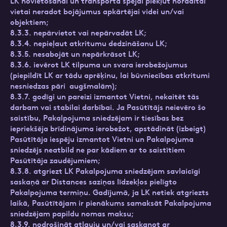
LK novietošanai un transporta spējai piekļūt norādītai
vietai neradot bojājumus apkārtējai videi un/vai
objektiem;
8.3.3. nepārvietot vai nepārvadāt LK;
8.3.4. nepieļaut atkritumu dedzināšanu LK;
8.3.5. nesabojāt un nepārkrāsot LK;
8.3.6. ievērot LK tilpuma un svara ierobežojumus
(piepildīt LK ar tādu aprēķinu, lai būvniecības atkritumi
nesniedzas pāri augšmalām);
8.3.7. godīgi un pareizi izmantot Vietni, nekaitēt tās
darbam vai stabilai darbībai. Ja Pasūtītājs neievēro šo
saistību, Pakalpojuma sniedzējam ir tiesības bez
iepriekšēja brīdinājuma ierobežot, apstādināt (izbeigt)
Pasūtītāja iespēju izmantot Vietni un Pakalpojuma
sniedzējs neatbild ne par kādiem ar to saistītiem
Pasūtītāja zaudējumiem;
8.3.8. atgriezt LK Pakalpojuma sniedzējam savlaicīgi
saskaņā ar Distances saziņas līdzekļos pielīgto
Pakalpojuma termiņu. Gadījumā, ja LK netiek atgriezts
laikā, Pasūtītājam ir pienākums samaksāt Pakalpojuma
sniedzējam papildu nomas maksu;
8.3.9. nodrošināt atļauju un/vai saskaņot ar