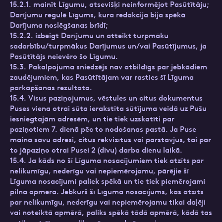
15.2.1. mainīt Līgumu, atsevišķi neinformējot Pasūtītāju;
Darījumu regulē Līgums, kura redakcija bija spēkā
Darījuma noslēgšanas brīdī;
15.2.2. izbeigt Darījumu un atteikt turpmāku
sadarbību/turpmākus Darījumus un/vai Pasūtījumus, ja
Pasūtītājs neievēro šo Līgumu.
15.3. Pakalpojuma sniedzējs nav atbildīgs par jebkādiem
zaudējumiem, kas Pasūtītājam var rasties šī Līguma
pārkāpšanas rezultātā.
15.4. Visus paziņojumus, vēstules un citus dokumentus
Puses viena otrai sūta ierakstīta sūtījuma veidā uz Pušu
iesniegtajām adresēm, un tie tiek uzskatīti par
paziņotiem 7. dienā pēc to nodošanas pastā. Ja Puse
maina savu adresi, citus rekvizītus vai pārstāvjus, tai par
to jāpaziņo otrai Pusei 2 (divu) darba dienu laikā.
15.4. Ja kāds no šī Līguma nosacījumiem tiek atzīts par
nelikumīgu, nederīgu vai nepiemērojamu, pārējie šī
Līguma nosacījumi paliek spēkā un tie tiek piemērojami
pilnā apmērā. Jebkurš šī Līguma nosacījums, kas atzīts
par nelikumīgu, nederīgu vai nepiemērojamu tikai daļēji
vai noteiktā apmērā, paliks spēkā tādā apmērā, kādā tas