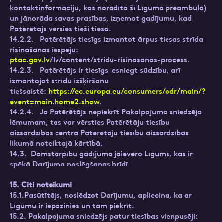
kontaktinformāciju, kas norādīta šī Līguma preambulā)
un jānorāda savas prasības, izņemot gadījumu, kad
Patērētājs vērsies tieši tiesā.
14.2.2. Patērētājs tiesīgs izmantot ārpus tiesas strīda
risināšanas iespēju:
ptac.gov.lv
/lv/content/stridu-risinasanas-process.
14.2.3. Patērētājs ir tiesīgs iesniegt sūdzību, arī
izmantojot strīdu izšķiršanu
tiešsaistē:
https://ec.europa.eu/consumers/odr/main/?
event=main.home2.show
.
14.2.4. Ja Patērētājs nepiekrīt Pakalpojuma sniedzēja
lēmumam, tas var vērsties Patērētāju tiesību
aizsardzības centrā Patērētāju tiesību aizsardzības
likumā noteiktajā kārtībā.
14.3. Domstarpību gadījumā jāievēro Līgums, kas ir
spēkā Darījuma noslēgšanas brīdī.
15. Citi noteikumi
15.1.Pasūtītājs, noslēdzot Darījumu, apliecina, ka ar
Līgumu ir iepazinies un tam piekrīt.
15.2. Pakalpojuma sniedzējs patur tiesības vienpusēji: