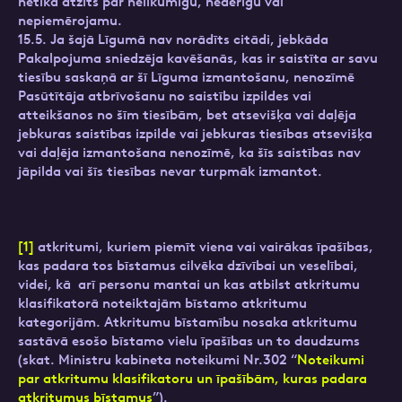
netika atzīts par nelikumīgu, nederīgu vai
nepiemērojamu.
15.5. Ja šajā Līgumā nav norādīts citādi, jebkāda
Pakalpojuma sniedzēja kavēšanās, kas ir saistīta ar savu
tiesību saskaņā ar šī Līguma izmantošanu, nenozīmē
Pasūtītāja atbrīvošanu no saistību izpildes vai
atteikšanos no šīm tiesībām, bet atsevišķa vai daļēja
jebkuras saistības izpilde vai jebkuras tiesības atsevišķa
vai daļēja izmantošana nenozīmē, ka šīs saistības nav
jāpilda vai šīs tiesības nevar turpmāk izmantot.
[1]
atkritumi, kuriem piemīt viena vai vairākas īpašības,
kas padara tos bīstamus cilvēka dzīvībai un veselībai,
videi, kā arī personu mantai un kas atbilst atkritumu
klasifikatorā noteiktajām bīstamo atkritumu
kategorijām. Atkritumu bīstamību nosaka atkritumu
sastāvā esošo bīstamo vielu īpašības un to daudzums
(skat. Ministru kabineta noteikumi Nr.302 “
Noteikumi
par atkritumu klasifikatoru un īpašībām, kuras padara
atkritumus bīstamus
”).