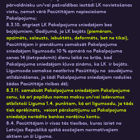
pārvaldnieku un/vai pašvaldības iestādi LK novietošanas
vietu, ņemot vērā Pasūtītājam nepieciešamo
Pakalpojumu;
8.3.10. atgriezt LK Pakalpojuma sniedzējam bez
bojājumiem. Gadījumā, ja LK bojāts
(piemēram,
apzīmēts, salauzts, iebuktēts, deformēts, bet ne tikai),
Pasūtītājam ir pienākums samaksāt Pakalpojuma
sniedzējam līgumsodu 10 % apmērā no Pakalpojuma
cenas 14 (četrpadsmit) dienu laikā no brīža, kad
Pakalpojuma sniedzējam kļuva zināms, ka LK ir bojāts.
Līgumsoda samaksa neatbrīvo Pasūtītāju no zaudējumu
atlīdzināšanas, ja šādi Pakalpojuma sniedzējam radušies
šādas Pasūtītāja rīcības dēļ;
8.3.11. samaksāt Pakalpojuma sniedzējam Pakalpojuma
cenu, kā arī papildus nomas maksu un/vai izdevumus
atbilstoši Līguma 1.4. punktam, kā arī līgumsodu, ja tāds
tiek aprēķināts, veicot pārskaitījumu uz Pakalpojuma
sniedzēja norādīto bankas norēķinu kontu.
8.4. Pasūtītājam ir visas tās tiesības, kuras izriet no
Latvijas Republikā spēkā esošajiem normatīvajiem
aktiem un šī Līguma.