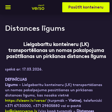
Pasūtīt konteineru
Distances līgums
Aizpildi pieteikuma formu un mēs ar tevi
sazināsimies
Lielgabarītu konteineru (LK)
transportēšanas un nomas pakalpojuma
pasūtīšanas un pirkšanas
distances līgums
Vārds, Uzvārds
spēkā ar: 17.03.2026.
DEFINĪCIJAS
E-pasts
Līgums
– Lielgabarītu konteineru (LK) transportēšanas
un nomas pakalpojuma pasūtīšanas un pirkšanas
distances līgums, kas nosaka vietnē
https://cleanr.lv/verso/
(turpmāk –
Vietne)
, telefoniski
+371 67130000, +371 29805880 vai e-pastā
Kontakttālrunis
kc@cleanrverso.lv
(viss kopā turpmāk –
Distances