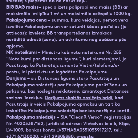
sniedzējis pieņēmis BB no Pasūtītāju.
BIG BAG maiss
– specializēts polipropilēna maiss (BB) ar
maksimālo ietilpību 1 m³ un maksimālo celtspēju 1000 kg.
Pakalpojuma cena
– summa, kura veidojas, ņemot vērā
izvelēto Pakalpojumu un var saturēt šādas pozīcijas (ja
attiecas): izvēlētā BB transportēšanas izmaksas
norādītā adresē (zona), un atkritumu noglabāšanu pēc
apjoma.
MK noteikumi
– Ministru kabineta noteikumi Nr. 255
“Noteikumi par distances līgumu”, kuri piemērojami, ja
Pasūtītājs kā Patērētājs izmanto Vietni/telefonu/e-
pastu, lai pieteiktu un iegādātos Pakalpojumu.
Darījums
– šis Distances līgums starp Pasūtītāju un
Pakalpojuma sniedzēju par Pakalpojuma pasūtīšanu un
pirkšanu, kas noslēgts neklātienē, izmantojot Distances
saziņas līdzekļus.
Darījums skaitās noslēgts brīdī
, kad
Pasūtītājs ir veicis Pakalpojuma apmaksu un tā tika
ieskaitīta Pakalpojuma sniedzēja bankas norēķinu kontā.
Pakalpojuma sniedzējs
– SIA “CleanR Verso”, reģistrācijas
Nr. 40203387162, juridiskā adrese: Vietalvas iela 5, Rīga,
LV-1009, bankas konts LV57HABA0551053917217, tel.:
+371 67130000, +371 29805880, e-pasts: