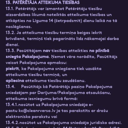
13. PATĒRĒTĀJA ATTEIKUMA TIESĪBAS
13.1. Patērētājs var izmantot Patērētāju tiesību
aizsardzības likumā noteiktās atteikuma tiesības un
atkāpties no Līguma 14 (četrpadsmit) dienu laikā no tā
noslēgšanas.
13.2. Ja atteikuma tiesību termiņa beigas iekrīt
brīvdienā, termiņš tiek pagarināts līdz nākamajai darba
dienai.
13.3. Pasūtītājam
nav
tiesības atteikties
no pilnībā
sniegta Pakalpojuma
. Ņemot vēra norādīto, Pasūtītājs
veicot Pakalpojuma apmaksu:
piekrīt
, ka Pakalpojuma sniegšana tiek uzsākta
atteikuma tiesību termiņā, un
apliecina
atteikuma tiesību zaudēšanu.
13.4. Pasūtītājs kā Patērētājs paziņo Pakalpojuma
sniedzējam par Darījuma/Pakalpojuma atsaukšanu,
atteikuma iesniegumu brīvā formā:
13.4.1.nosūtot uz Pakalpojuma sniedzēja e-
pastu
kc@cleanrverso.lv
ja tas parakstīts ar drošu
elektronisko parakstu vai
13.4.2.nosūtot uz Pakalpojuma sniedzēja juridisko adresi.