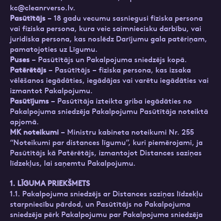
kc@cleanrverso.lv
.
Pasūtītājs
– 18 gadu vecumu sasniegusi fiziska persona
vai fiziska persona, kura veic saimniecisku darbību, vai
juridiska persona, kas noslēdz Darījumu gala patēriņam,
pamatojoties uz Līgumu.
Puses
– Pasūtītājs un Pakalpojuma sniedzējs kopā.
Patērētājs
– Pasūtītājs – fiziska persona, kas izsaka
vēlēšanos iegādāties, iegādājas vai varētu iegādāties vai
izmantot Pakalpojumu.
Pasūtījums
– Pasūtītāja izteikta griba iegādāties no
Pakalpojuma sniedzēja Pakalpojumu Pasūtītāja noteiktā
apjomā.
MK noteikumi
– Ministru kabineta noteikumi Nr. 255
“Noteikumi par distances līgumu”, kuri piemērojami, ja
Pasūtītājs kā Patērētājs, izmantojot Distances saziņas
līdzekļus, lai saņemtu Pakalpojumu.
1. LĪGUMA PRIEKŠMETS
1.1. Pakalpojuma sniedzējs ar Distances saziņas līdzekļu
starpniecību pārdod, un Pasūtītājs no Pakalpojuma
sniedzēja pērk Pakalpojumu par Pakalpojuma sniedzēja