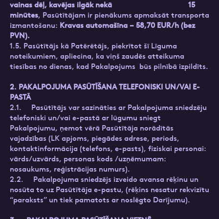
vainas dēļ, kavējas ilgāk nekā 15
minūtes
, Pasūtītājam ir pienākums apmaksāt transporta
izmantošanu:
Kravas automašīna – 58,70 EUR/h (bez
PVN).
1.5. Pasūtītājs kā Patērētājs, piekrītot šī Līguma
noteikumiem, apliecina, ka viņš zaudēs atteikuma
tiesības no dienas, kad Pakalpojums būs pilnībā izpildīts.
2. PAKALPOJUMA PASŪTĪŠANA TELEFONISKI UN/VAI E-
PASTĀ
2.1. Pasūtītājs var sazināties ar Pakalpojuma sniedzēju
telefoniski un/vai e-pastā ar lūgumu sniegt
Pakalpojumu, ņemot vērā Pasūtītāja norādītās
vajadzības (LK apjoms, piegādes adrese, periods,
kontaktinformācija (telefons, e-pasts), fiziskai personai:
vārds/uzvārds, personas kods /uzņēmumam:
nosaukums, reģistrācijas numurs).
2.2. Pakalpojuma sniedzējs izveido avansa rēķinu un
nosūta to uz Pasūtītāja e-pastu, (rēķins nesatur rekvizītu
“paraksts” un tiek pamatots ar noslēgto Darījumu).