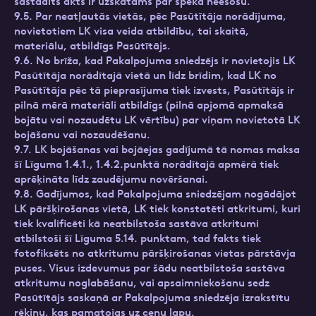
sastādīts akts ir uzskatāms par spēkā neesošu.
9.5. Par neatļautās vietās, pēc Pasūtītāja norādījuma,
novietotiem LK visa veida atbildību, tai skaitā,
materiālu, atbildīgs Pasūtītājs.
9.6. No brīža, kad Pakalpojuma sniedzējs ir novietojis LK
Pasūtītāja norādītajā vietā un līdz brīdim, kad LK no
Pasūtītāja pēc tā pieprasījuma tiek izvests, Pasūtītājs ir
pilnā mērā materiāli atbildīgs (pilnā apjomā apmaksā
bojātu vai nozaudētu LK vērtību) par viņam novietotā LK
bojāšanu vai nozaudēšanu.
9.7. LK bojāšanas vai bojāejas gadījumā tā nomas maksa
šī Līguma 1.4.1., 1.4.2.punktā norādītajā apmērā tiek
aprēķināta līdz zaudējumu novēršanai.
9.8. Gadījumos, kad Pakalpojuma sniedzējam nogādājot
LK pāršķirošanas vietā, LK tiek konstatēti atkritumi, kuri
tiek kvalificēti kā neatbilstoša sastāva atkritumi
atbilstoši šī Līguma 5.14. punktam, tad fakts tiek
fotofiksēts no atkritumu pāršķirošanas vietas pārstāvja
puses. Visus izdevumus par šādu neatbilstoša sastāva
atkritumu noglabāšanu, vai apsaimniekošanu sedz
Pasūtītājs saskaņā ar Pakalpojuma sniedzēja izrakstītu
rēķinu, kas pamatojas uz cenu lapu.