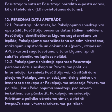
Pasūtītājam sūta uz Pasūtītāja norādīto e-pasta adresi,
kā arī telefoniski (LK novietošanas datums).
12. PERSONAS DATU APSTRĀDE
12.1. Pasūtītājs informēts, ka Pakalpojuma sniedzējs var
apstrādāt Pasūtītāja personas datus šādiem nolūkiem:
Pasūtītāja identificēšana; Līguma sagatavošana un
izpilde; Pakalpojuma nodrošināšana un administrēšana;
maksājumu apstrāde un dokumentu (piem., izziņas un
APUS kartes) sagatavošana; citu ar Līguma izpildi
saistīto pienākumu izpildes nolūkā.
12.2. Pakalpojuma sniedzējs apstrādā Pasūtītāja
personas datus saskaņā ar Privātuma politiku.
‍Informācija, ko sniedz Pasūtītājs vai, kā citādi dara
pieejamu Pakalpojuma sniedzējam, tiek glabāta un
izmantota saskaņā ar Pakalpojuma sniedzēja Privātuma
politiku, kuru Pakalpojuma sniedzējs, pēc saviem
ieskatiem, var pārskatīt. Pakalpojuma sniedzēja
Privātuma politika atrodama tīmekļa vietnē
https://cleanr.lv/verso/privatuma-politika/.