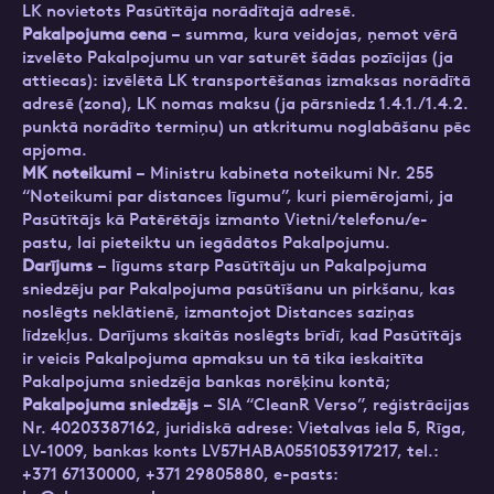
LK novietots Pasūtītāja norādītajā adresē.
Pakalpojuma cena
– summa, kura veidojas, ņemot vērā
izvelēto Pakalpojumu un var saturēt šādas pozīcijas (ja
attiecas): izvēlētā LK transportēšanas izmaksas norādītā
adresē (zona), LK nomas maksu (ja pārsniedz 1.4.1./1.4.2.
punktā norādīto termiņu) un atkritumu noglabāšanu pēc
apjoma.
MK noteikumi
– Ministru kabineta noteikumi Nr. 255
“Noteikumi par distances līgumu”, kuri piemērojami, ja
Pasūtītājs kā Patērētājs izmanto Vietni/telefonu/e-
pastu, lai pieteiktu un iegādātos Pakalpojumu.
Darījums
– līgums starp Pasūtītāju un Pakalpojuma
sniedzēju par Pakalpojuma pasūtīšanu un pirkšanu, kas
noslēgts neklātienē, izmantojot Distances saziņas
līdzekļus. Darījums skaitās noslēgts brīdī, kad Pasūtītājs
ir veicis Pakalpojuma apmaksu un tā tika ieskaitīta
Pakalpojuma sniedzēja bankas norēķinu kontā;
Pakalpojuma sniedzējs
– SIA “CleanR Verso”, reģistrācijas
Nr. 40203387162, juridiskā adrese: Vietalvas iela 5, Rīga,
LV-1009, bankas konts LV57HABA0551053917217, tel.:
+371 67130000, +371 29805880, e-pasts: