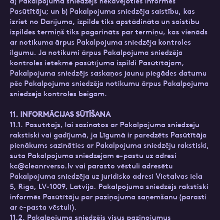
a) Pakalpojuma sniedzējs nekavējoties informēs
Pasūtītāju; un b) Pakalpojuma sniedzēja saistību, kas
izriet no Darījuma, izpilde tiks apstādināta un saistību
izpildes termiņš tiks pagarināts par termiņu, kas vienāds
ar notikuma ārpus Pakalpojuma sniedzēja kontroles
ilgumu. Ja notikumi ārpus Pakalpojuma sniedzēja
kontroles ietekmē pasūtījuma izpildi Pasūtītājam,
Pakalpojuma sniedzējs saskaņos jaunu piegādes datumu
pēc Pakalpojuma sniedzēja notikumu ārpus Pakalpojuma
sniedzēja kontroles beigām.
11. INFORMĀCIJAS SŪTĪŠANA
11.1. Pasūtītājs, lai sazinātos ar Pakalpojuma sniedzēju
rakstiski vai gadījumā, ja Līgumā ir paredzēts Pasūtītāja
pienākums sazināties ar Pakalpojuma sniedzēju rakstiski,
sūta Pakalpojuma sniedzējam e-pastu uz adresi
kc@cleanrverso.lv
vai parasto vēstuli adresētu
Pakalpojuma sniedzēja uz juridisko adresi Vietalvas iela
5, Rīga, LV-1009, Latvija. Pakalpojuma sniedzējs rakstiski
informēs Pasūtītāju par paziņojuma saņemšanu (parasti
ar e-pasta vēstuli).
11.2. Pakalpojuma sniedzējs visus paziņojumus