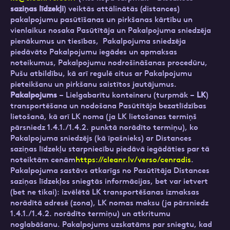
saziņas līdzekļi
) veiktās attālinātās (distances)
pakalpojumu pasūtīšanas un pirkšanas kārtību un
vienlaikus nosaka Pasūtītāja un Pakalpojuma sniedzēja
pienākumus un tiesības, Pakalpojuma sniedzēja
Ziņa
piedāvāto Pakalpojumu iegādes un apmaksas
noteikumus, Pakalpojumu nodrošināšanas procedūru,
Pušu atbildību, kā arī regulē citus ar Pakalpojumu
pieteikšanu un pirkšanu saistītos jautājumus.
Pakalpojums
– Lielgabarītu konteineru (turpmāk –
LK
)
transportēšana un nodošana Pasūtītāja bezatlīdzības
lietošanā, kā arī LK noma (ja LK lietošanas termiņš
pārsniedz 1.4.1./1.4.2. punktā norādīto termiņu), ko
Pakalpojuma sniedzējs (kā īpašnieks) ar Distances
Atzīmējiet, ka piekrītat personas datu
saziņas līdzekļu starpniecību piedāvā iegādāties par tā
apstrādei.
Vairāk
noteiktām cenām
https://cleanr.lv/verso/cenradis
.
Pakalpojuma sastāvs atkarīgs no Pasūtītāja Distances
saziņas līdzekļos sniegtās informācijas, bet var ietvert
(bet ne tikai): izvēlētā LK transportēšanas izmaksas
norādītā adresē (zona), LK nomas maksu (ja pārsniedz
1.4.1./1.4.2. norādīto termiņu) un atkritumu
noglabāšanu. Pakalpojums uzskatāms par sniegtu, kad