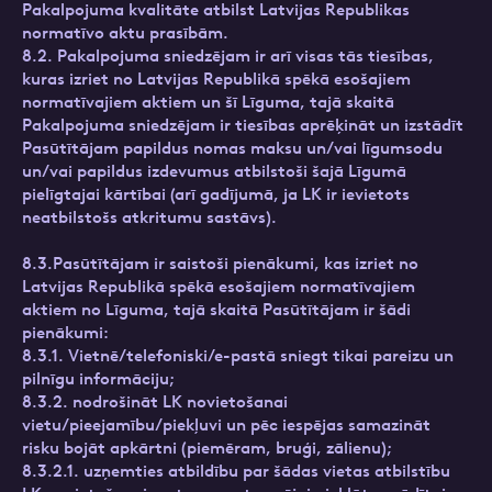
Pakalpojuma kvalitāte atbilst Latvijas Republikas
normatīvo aktu prasībām.
8.2. Pakalpojuma sniedzējam ir arī visas tās tiesības,
kuras izriet no Latvijas Republikā spēkā esošajiem
normatīvajiem aktiem un šī Līguma, tajā skaitā
Pakalpojuma sniedzējam ir tiesības aprēķināt un izstādīt
Pasūtītājam papildus nomas maksu un/vai līgumsodu
un/vai papildus izdevumus atbilstoši šajā Līgumā
pielīgtajai kārtībai (arī gadījumā, ja LK ir ievietots
neatbilstošs atkritumu sastāvs).
8.3.Pasūtītājam ir saistoši pienākumi, kas izriet no
Latvijas Republikā spēkā esošajiem normatīvajiem
aktiem no Līguma, tajā skaitā Pasūtītājam ir šādi
pienākumi:
8.3.1. Vietnē/telefoniski/e-pastā sniegt tikai pareizu un
pilnīgu informāciju;
8.3.2. nodrošināt LK novietošanai
vietu/pieejamību/piekļuvi un pēc iespējas samazināt
risku bojāt apkārtni (piemēram, bruģi, zālienu);
8.3.2.1. uzņemties atbildību par šādas vietas atbilstību