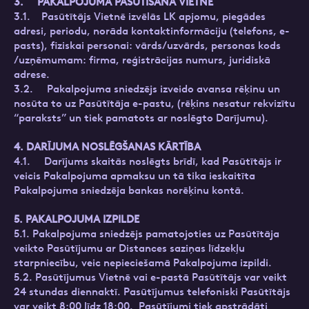
3. PAKALPOJUMA PASŪTĪŠANA VIETNĒ
3.1. Pasūtītājs Vietnē izvēlās LK apjomu, piegādes
adresi, periodu, norāda kontaktinformāciju (telefons, e-
pasts), fiziskai personai: vārds/uzvārds, personas kods
/uzņēmumam: firma, reģistrācijas numurs, juridiskā
adrese.
3.2. Pakalpojuma sniedzējs izveido avansa rēķinu un
nosūta to uz Pasūtītāja e-pastu, (rēķins nesatur rekvizītu
“paraksts” un tiek pamatots ar noslēgto Darījumu).
4. DARĪJUMA NOSLĒGŠANAS KĀRTĪBA
4.1. Darījums skaitās noslēgts brīdī, kad Pasūtītājs ir
veicis Pakalpojuma apmaksu un tā tika ieskaitīta
Pakalpojuma sniedzēja bankas norēķinu kontā.
5. PAKALPOJUMA IZPILDE
5.1. Pakalpojuma sniedzējs pamatojoties uz Pasūtītāja
veikto Pasūtījumu ar Distances saziņas līdzekļu
starpniecību, veic nepieciešamā Pakalpojuma izpildi.
5.2. Pasūtījumus Vietnē vai e-pastā Pasūtītājs var veikt
24 stundas diennaktī. Pasūtījumus telefoniski Pasūtītājs
var veikt 8:00 līdz 18:00. Pasūtījumi tiek apstrādāti