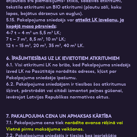
atļautais 5% piemaisījums- stikls, sadzīves atkritumi,
tekstila atkritumi un BIO atkritumi (pļautu zāli, koku
lapas, bojātus dārzeņus un augļus).
5.15. Pakalpojuma sniedzējs var
atteikt LK izvešanu, ja
kopējā masa pārsniedz
:
4-7 t – 4 m³ un 5,5 m³ LK;
7 t – 7 m³, 8,5 m³, 10 m³ LK;
12 t – 15 m³, 20 m³, 35 m³, 40 m³ LK.
6. ĪPAŠUMTIESĪBAS UZ LK IEVIETOTIEM ATKRITUMIEM
6.1. Visi atkritumi LK no brīža, kad Pakalpojuma sniedzējs
izved LK no Pasūtītāja norādītās adreses, kļūst par
Pakalpojuma sniedzēja īpašumu.
6.2. Pakalpojuma sniedzējam ir tiesības šos atkritumus
šķirot, pārstrādāt vai citādi izmantot peļņas gūšanai,
ievērojot Latvijas Republikas normatīvos aktus.
7. PAKALPOJUMA CENA UN APMAKSAS KĀRTĪBA
7.1. Pakalpojuma cena tiek
norādīta avansa rēķinā vai
Vietnē pirms maksājuma veikšanas.
7.2. Pakalpojuma sniedzējs ir tiesīgs bez iepriekšēja