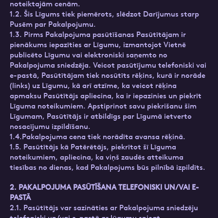
noteiktajām cenām.
1.2. Šis Līgums tiek piemērots, slēdzot Darījumus starp
Pusēm par Pakalpojumu.
1.3. Pirms Pakalpojuma pasūtīšanas Pasūtītājam ir
pienākums iepazīties ar Līgumu, izmantojot Vietnē
publicēto Līgumu vai elektroniski saņemto no
Pakalpojuma sniedzēja. Veicot pasūtījumu telefoniski vai
e-pastā, Pasūtītājam tiek nosūtīts rēķins, kurā ir norāde
(links) uz Līgumu, kā arī atzīme, ka veicot rēķina
apmaksu Pasūtītājs apliecina, ka ir iepazinies un piekrīt
Līguma noteikumiem. Apstiprinot savu piekrišanu šim
Līgumam, Pasūtītājs ir atbildīgs par Līgumā ietverto
nosacījumu izpildīšanu.
1.4.Pakalpojuma cena tiek norādīta avansa rēķinā.
1.5. Pasūtītājs kā Patērētājs, piekrītot šī Līguma
noteikumiem, apliecina, ka viņš zaudēs atteikuma
tiesības no dienas, kad Pakalpojums būs pilnībā izpildīts.
2. PAKALPOJUMA PASŪTĪŠANA TELEFONISKI UN/VAI E-
PASTĀ
2.1. Pasūtītājs var sazināties ar Pakalpojuma sniedzēju