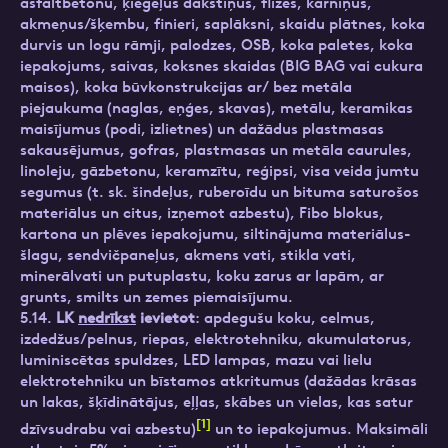
asfaltbetonu, ķieģeļus dakstiņus, flīzes, kārniņus,
akmeņus/šķembu, finieri, saplāksni, skaidu plātnes, koka
durvis un logu rāmji, palodzes, OSB, koka paletes, koka
iepakojums, saivas, koksnes skaidas (BIG BAG vai cukura
maisos), koka būvkonstrukcijas ar/ bez metāla
piejaukuma (naglas, eņģes, skavas), metālu, keramikas
maisījumus (podi, izlietnes) un dažādus plastmasas
sakausējumus, gofras, plastmasas un metāla caurules,
linoleju, gāzbetonu, keramzītu, reģipsi, visa veida jumtu
segumus (t. sk. šindeļus, ruberoīdu un bituma saturošos
materiālus un citus, izņemot azbestu), Fibo blokus,
kartona un plēves iepakojumu, siltinājuma materiālus-
šlagu, sendvičpaneļus, akmens vati, stikla vati,
minerālvati un putuplastu, koku zarus ar lapām, ar
grunts, smilts un zemes piemaisījumu.
5.14.
LK
nedrīkst
ievietot
: apdegušu koku, celmus,
izdedžus/pelnus, riepas, elektrotehniku, akumulatorus,
luminiscētas spuldzes, LED lampas, mazu vai lielu
elektrotehniku un bīstamos atkritumus (dažādas krāsas
un lakas, šķīdinātājus, eļļas, skābes un vielas, kas satur
[1]
dzīvsudrabu vai azbestu)
un to iepakojumus. Maksimāli