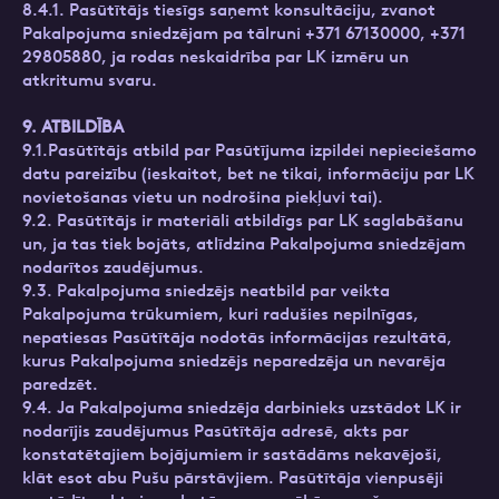
8.4.1. Pasūtītājs tiesīgs saņemt konsultāciju, zvanot
Pakalpojuma sniedzējam pa tālruni +371 67130000, +371
29805880, ja rodas neskaidrība par LK izmēru un
atkritumu svaru.
9. ATBILDĪBA
9.1.Pasūtītājs atbild par Pasūtījuma izpildei nepieciešamo
datu pareizību (ieskaitot, bet ne tikai, informāciju par LK
novietošanas vietu un nodrošina piekļuvi tai).
9.2. Pasūtītājs ir materiāli atbildīgs par LK saglabāšanu
un, ja tas tiek bojāts, atlīdzina Pakalpojuma sniedzējam
nodarītos zaudējumus.
9.3. Pakalpojuma sniedzējs neatbild par veikta
Pakalpojuma trūkumiem, kuri radušies nepilnīgas,
nepatiesas Pasūtītāja nodotās informācijas rezultātā,
kurus Pakalpojuma sniedzējs neparedzēja un nevarēja
paredzēt.
9.4. Ja Pakalpojuma sniedzēja darbinieks uzstādot LK ir
nodarījis zaudējumus Pasūtītāja adresē, akts par
konstatētajiem bojājumiem ir sastādāms nekavējoši,
klāt esot abu Pušu pārstāvjiem. Pasūtītāja vienpusēji