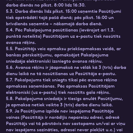
darba dienās no plkst. 8:00 līdz 16:30.
5.3. Darba dienās līdz plkst. 15:00 saņemtie Pasūtījumi
tiek apstrādāti tajā pašā dienā; pēc plkst. 16:00 un
brīvdienās saņemtie – nākamajā darba dienā.
5.4. Pēc Pakalpojuma pasūtīšanas (ievērojot arī 1.3.
punktā noteikto) Pasūtītājam uz e-pastu tiek nosūtīts
avansa rēķins.
5.5. Pasūtītājs veic apmaksu priekšapmaksas veidā, ar
bankas pārskaitījumu, apmaksājot Pakalpojuma
sniedzēja elektroniski izsniegto avansa rēķinu.
5.6. Avansa rēķins ir jāapmaksā ne vēlāk kā 3 (trīs) darba
dienu laikā no tā nosūtīšanas uz Pasūtītāja e-pastu.
5.7. Pakalpojums tiek sniegts tikai pēc avansa rēķina
apmaksas saņemšanas. Pēc apmaksas Pasūtītājam
elektroniski (uz e-pastu) tiek nosūtīts gala rēķins.
5.8. Pakalpojuma sniedzējs ir tiesīgs anulēt Pasūtījumu,
ja apmaksa netiek veikta 3 (trīs) darba dienu laikā.
5.9. Ja Pasūtījuma izpilde nav iespējama Pasūtītāja
vainas (Pasūtītājs ir norādījis nepareizu adresi, adresē
Pasūtītājs vai tā pārstāvis nav sastopams un/vai ar viņu
nav iespējams sazināties, adresei nevar piekļūt u.c.) vai