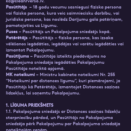
kc@cleanrverso.lv
.
Pasūtītājs
– 18 gadu vecumu sasniegusi fiziska persona
vai fiziska persona, kura veic saimniecisku darbību, vai
juridiska persona, kas noslēdz Darījumu gala patēriņam,
pamatojoties uz Līgumu.
Puses
– Pasūtītājs un Pakalpojuma sniedzējs kopā.
Patērētājs
– Pasūtītājs – fiziska persona, kas izsaka
vēlēšanos iegādāties, iegādājas vai varētu iegādāties vai
izmantot Pakalpojumu.
Pasūtījums
– Pasūtītāja izteikts piedāvājums no
Pakalpojuma sniedzēja iegādāties Pakalpojumu
Pasūtītāja noteiktā apjomā.
MK noteikumi
– Ministru kabineta noteikumi Nr. 255
“Noteikumi par distances līgumu”, kuri piemērojami, ja
Pasūtītājs kā Patērētājs, izmantojot Distances saziņas
līdzekļus, lai saņemtu Pakalpojumu.
1. LĪGUMA PRIEKŠMETS
1.1. Pakalpojuma sniedzējs ar Distances saziņas līdzekļu
starpniecību pārdod, un Pasūtītājs no Pakalpojuma
sniedzēja pērk Pakalpojumu par Pakalpojuma sniedzēja
noteiktajām cenām.