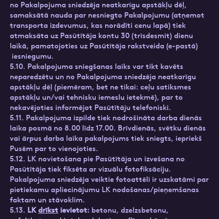
no Pakalpojuma sniedzēja neatkarīgu apstākļu dēļ,
samaksātā nauda par nesniegto Pakalpojumu (atņemot
transporta izdevumus, kas norādīti cenu lapā) tiek
atmaksāta uz Pasūtītāja kontu 30 (trīsdesmit) dienu
laikā, pamatojoties uz Pasūtītāja rakstveida (e-pastā)
iesniegumu.
5.10. Pakalpojuma sniegšanas laiks var tikt kavēts
neparedzētu un no Pakalpojuma sniedzēja neatkarīgu
apstākļu dēļ (piemēram, bet ne tikai: ceļu satiksmes
apstākļu un/vai tehnisku iemeslu ietekmē), par to
nekavējoties informējot Pasūtītāju telefoniski.
5.11. Pakalpojuma izpilde tiek nodrošināta darba dienās
laika posmā no 8.00 līdz 17.00. Brīvdienās, svētku dienās
vai ārpus darba laika pakalpojums tiek sniegts, iepriekš
Pusēm par to vienojoties.
5.12. LK novietošana pie Pasūtītāja un izvešana no
Pasūtītāja tiek fiksēta ar vizuālu fotofiksāciju.
Pakalpojuma sniedzēja veiktie fotoattēli ir uzskatāmi par
pietiekamu apliecinājumu LK nodošanas/pieņemšanas
faktam un stāvoklim.
5.13.
LK
drīkst
ievietot:
betonu, dzelzsbetonu,