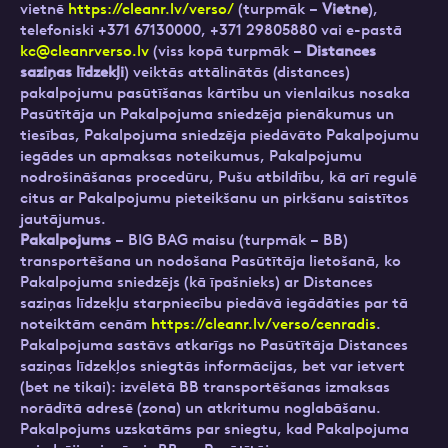
vietnē
https://cleanr.lv/verso/
(turpmāk –
Vietne
),
telefoniski +371 67130000, +371 29805880 vai e-pastā
kc@cleanrverso.lv
(viss kopā turpmāk –
Distances
saziņas līdzekļi
) veiktās attālinātās (distances)
pakalpojumu pasūtīšanas kārtību un vienlaikus nosaka
Pasūtītāja un Pakalpojuma sniedzēja pienākumus un
tiesības, Pakalpojuma sniedzēja piedāvāto Pakalpojumu
iegādes un apmaksas noteikumus, Pakalpojumu
nodrošināšanas procedūru, Pušu atbildību, kā arī regulē
citus ar Pakalpojumu pieteikšanu un pirkšanu saistītos
jautājumus.
Pakalpojums
– BIG BAG maisu (turpmāk – BB)
transportēšana un nodošana Pasūtītāja lietošanā, ko
Pakalpojuma sniedzējs (kā īpašnieks) ar Distances
saziņas līdzekļu starpniecību piedāvā iegādāties par tā
noteiktām cenām
https://cleanr.lv/verso/cenradis
.
Pakalpojuma sastāvs atkarīgs no Pasūtītāja Distances
saziņas līdzekļos sniegtās informācijas, bet var ietvert
(bet ne tikai): izvēlētā BB transportēšanas izmaksas
norādītā adresē (zona) un atkritumu noglabāšanu.
Pakalpojums uzskatāms par sniegtu, kad Pakalpojuma