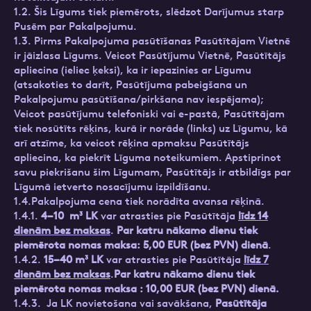
1.2. Šis Līgums tiek piemērots, slēdzot Darījumus starp
Pusēm par Pakalpojumu.
1.3. Pirms Pakalpojuma pasūtīšanas Pasūtītājam Vietnē
ir jāizlasa Līgums. Veicot Pasūtījumu Vietnē, Pasūtītājs
apliecina (ieliec ķeksi), ka ir iepazinies ar Līgumu
(atsakoties to darīt, Pasūtījuma pabeigšana un
Pakalpojumu pasūtīšana/pirkšana nav iespējama);
Veicot pasūtījumu telefoniski vai e-pastā, Pasūtītājam
tiek nosūtīts rēķins, kurā ir norāde (links) uz Līgumu, kā
arī atzīme, ka veicot rēķina apmaksu Pasūtītājs
apliecina, ka piekrīt Līguma noteikumiem. Apstiprinot
savu piekrišanu šim Līgumam, Pasūtītājs ir atbildīgs par
Līgumā ietverto nosacījumu izpildīšanu.
1.4.Pakalpojuma cena tiek norādīta avansa rēķinā.
1.4.1.
4–10 m³ LK
var atrasties pie Pasūtītāja
līdz 14
dienām bez maksas
.
Par katru nākamo dienu tiek
piemērota nomas maksa: 5,00 EUR (bez PVN) dienā
.
1.4.2.
15–40 m³ LK
var atrasties pie Pasūtītāja
līdz 7
dienām bez maksas
.
Par katru nākamo dienu tiek
piemērota nomas maksa : 10,00 EUR (bez PVN) dienā.
1.4.3. Ja LK novietošana vai savākšana,
Pasūtītāja