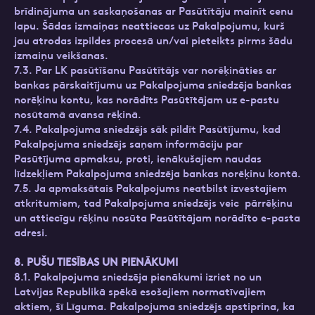
brīdinājuma un saskaņošanas ar Pasūtītāju mainīt cenu
lapu. Šādas izmaiņas neattiecas uz Pakalpojumu, kurš
jau atrodas izpildes procesā un/vai pieteikts pirms šādu
izmaiņu veikšanas.
7.3. Par LK pasūtīšanu Pasūtītājs var norēķināties ar
bankas pārskaitījumu uz Pakalpojuma sniedzēja bankas
norēķinu kontu, kas norādīts Pasūtītājam uz e-pastu
nosūtamā avansa rēķinā.
7.4. Pakalpojuma sniedzējs sāk pildīt Pasūtījumu, kad
Pakalpojuma sniedzējs saņem informāciju par
Pasūtījuma apmaksu, proti, ienākušajiem naudas
līdzekļiem Pakalpojuma sniedzēja bankas norēķinu kontā.
7.5. Ja apmaksātais Pakalpojums neatbilst izvestajiem
atkritumiem, tad Pakalpojuma sniedzējs veic pārrēķinu
un attiecīgu rēķinu nosūta Pasūtītājam norādīto e-pasta
adresi.
8. PUŠU TIESĪBAS UN PIENĀKUMI
8.1. Pakalpojuma sniedzēja pienākumi izriet no un
Latvijas Republikā spēkā esošajiem normatīvajiem
aktiem, šī Līguma. Pakalpojuma sniedzējs apstiprina, ka