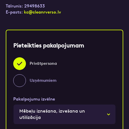
Tālrunis: 29498633
E-pasts:
kc@cleanrverso.lv
Pievieno izvedamo atkritumu bildi un mēs ieteiksim
piemērotāko konteinera izmēru.
Pieteikties pakalpojumam
Turpināt
Privātpersona
Uzņēmumiem
Pakalpojumu izvēlne
Mēbeļu iznešana, izvešana un
utilizācija