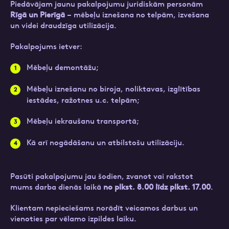
CleanR Verso šķirošanas un pārstrādes centrā
Piedāvājam jaunu pakalpojumu juridiskām personām
“Nomales” īsteno…
Kontakttālrunis
Rīgā un Pierīgā
– mēbeļu iznešana no telpām, izvešana
un videi draudzīga utilizācija.
Skatīt vairāk
Pieteikties
Privātpersonām
Pakalpojums ietver:
Ziņa
E-pasts
Mēbeļu demontāžu;
Ziņa
Mēbeļu iznešanu no biroja, noliktavas, izglītības
iestādes, ražotnes u.c. telpām;
Kontakttālrunis
Mēbeļu iekraušanu transportā;
Atzīmējiet, ka piekrītat personas datu
Kā arī nogādāšanu un atbilstošu utilizāciju.
apstrādei.
Vairāk
Pieteikuma vēstule
Fails
Pasūti pakalpojumu jau šodien, zvanot vai rakstot
mums darba dienās laikā
no plkst. 8.00 līdz plkst. 17.00
.
Klientam nepieciešams norādīt veicamos darbus un
Aizpildi pieteikuma formu un mēs ar jums
Uzņēmumiem
vienoties par vēlamo izpildes laiku.
sazināsimies
privātuma politika
.