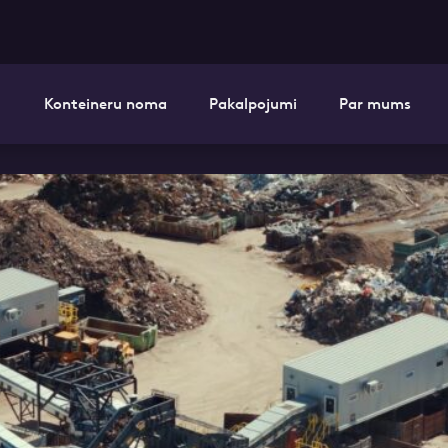
Konteineru noma
Pakalpojumi
Par mums
i pieteikuma formu un mēs ar tevi sazi
E-pasts
Kont