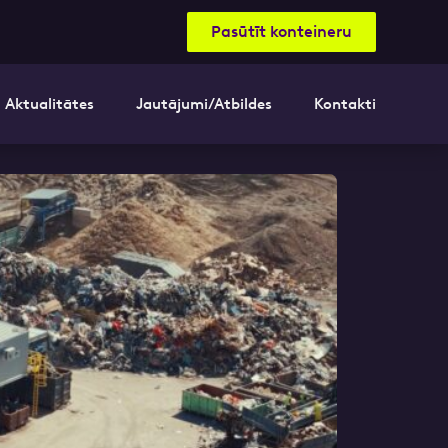
Pasūtīt konteineru
Aktualitātes
Jautājumi/Atbildes
Kontakti
nāsimies
akttālrunis