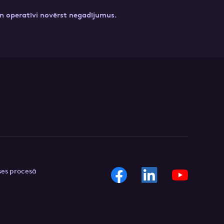
 un operatīvi novērst negadījumus.
ses procesā