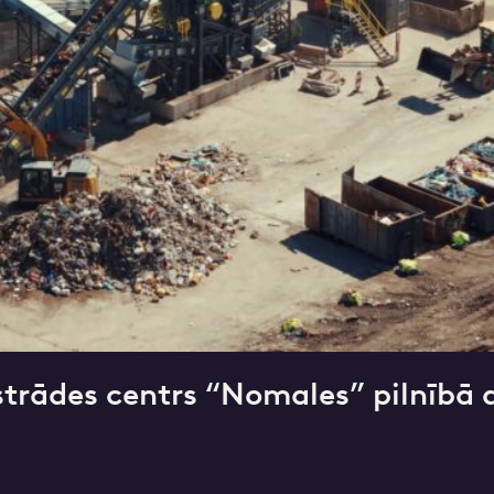
nas datu apstrādei.
Vairāk
trādes centrs “Nomales” pilnībā 