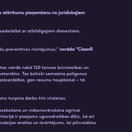
lo atkritumu pieņemšanu no juridiskajiem
sadarbībā ar atbildīgajiem dienestiem,
ldu preventīvos risinājumus,”
norāda “CleanR
otas vairāk nekā 120 tonnas būvniecības un
ateriālos. Tas būtiski samazina poligonos
izsardzībai, gan resursu taupīšanai – tā
s turpina darbu trīs virzienos.
 apsekošana un videonovērošana agrīnai
rijā ir pieejams ugunsdrošības dīķis, kā arī
tuācijas analīze un izvērtējums, lai pilnveidotu