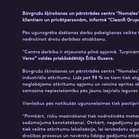
Būvgružu šķirošanas un pārstrādes centrs “Nomales” 
klientiem un privātpersonām, informē “CleanR Gru
Pēc ugunsgrēka dzēšanas darbu pabeigšanas veikta te
nodrošinot drošu darbības atsākšanu.
“Centra darbība ir atjaunota pilnā apjomā. Turpinām 
Verso” valdes priekšsēdētājs Ēriks Gusevs.
Būvgružu šķirošanas un pārstrādes centrs “Nomales” 
industriālo atkritumu. Līdz pat 98 % no tiem tiek at
noglabājamo atkritumu apjomu un veicina aprites eko
samazina nepieciešamību pēc jaunu izejvielu ieguves
Vienlaikus pēc notikušās ugunsnelaimes tiek pastip
“Pirmkārt, risku mazināšanai tiek nodrošināta mater
sadūmojuma konstatēšanai. Otrkārt, negadījumu gadīj
tiek veikta atkritumu lokalizācija, lai ierobežotu ugu
drošības procesus un novērstu līdzīgu gadījumu atk