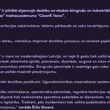
ir pilnībā atjaunojis darbību un atsācis būvgružu un industriā
pas” meitasuzņēmums “CleanR Verso”.
ritorijas sakārtošana, iekārtu pārbaude un seku novērtējums 
darbu, vienlaikus stiprinot drošības procesus un ieviešot papi
ir viens no modernākajiem Latvijā, un tajā ik gadu tiek sašķir
griezti atkārtotā apritē, piemēram, šķembās, augsnē un citos m
nomikas attīstību. Būvgružu pārstrāde ir nozīmīga gan vides a
 un palīdz mazināt piesārņojumu.
rināti drošības pasākumi. Ugunsbīstamības mazināšanai uzņēmum
iālu mitrināšana, operatīvāka pārstrāde, regulāra teritorijas
umā tiek nodrošināta operatīva sadarbība ar dienestiem, terito
ns izplatību. Treškārt, pēc incidentiem tiek veikta padziļināta si
ārtošanos,”
norāda Ēriks Gusevs.