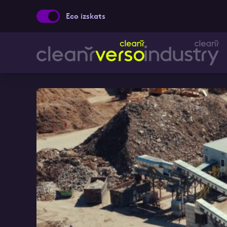
Eco izskats
Aizpild
Vārds, Uzvārds
Ziņa