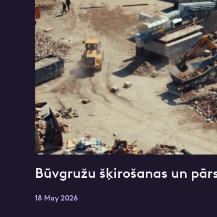
Atzīmējiet, ka piekrītat perso
Būvgružu šķirošanas un pārs
18 May 2026