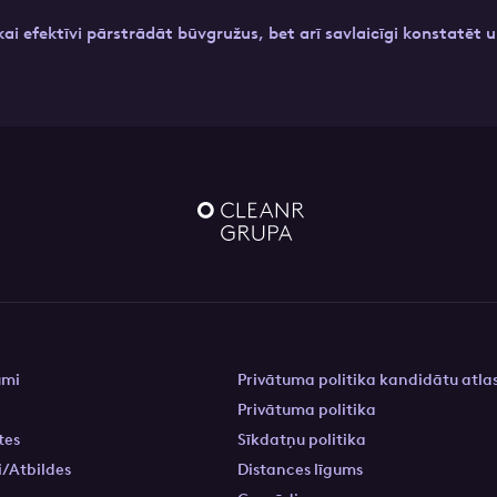
ikai efektīvi pārstrādāt būvgružus, bet arī savlaicīgi konstatēt
umi
Privātuma politika kandidātu atla
s
Privātuma politika
tes
Sīkdatņu politika
/Atbildes
Distances līgums