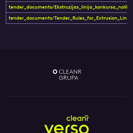
tender_documents/Ekstruzijas_linija_konkursa_nolik
tender_documents/Tender_Rules_for_Extrusion_Line.
Ziņa
Atzīmējiet, ka piekrītat personas datu
apstrādei.
Vairāk