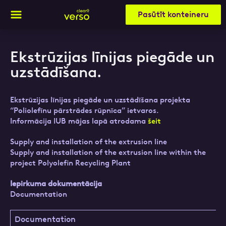
Pasūtīt konteineru
Ekstrūzijas līnijas piegāde un
Aizpildi pieteikuma formu un mēs ar tevi
uzstādīšana.
sazināsimies
Ekstrūzijas līnijas piegāde un uzstādīšana projekta
“Poliolefīnu pārstrādes rūpnīca” ietvaros.
Vārds, Uzvārds
Informācija IUB mājas lapā atrodama
šeit
Supply and installation of the extrusion line
Supply and installation of the extrusion line within the
project Polyolefin Recycling Plant
E-pasts
Iepirkuma dokumentācija
Documentation
Kontakttālrunis
Documentation