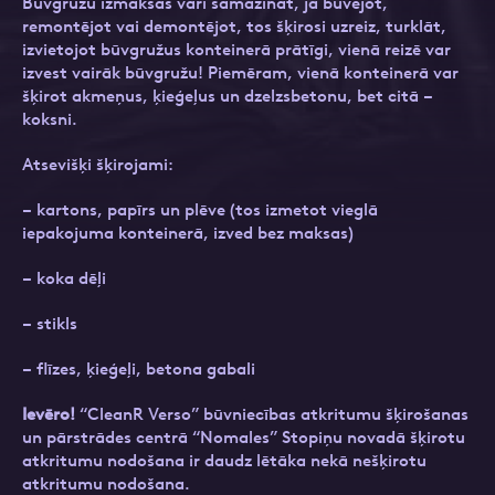
Būvgružu izmaksas vari samazināt, ja būvējot,
remontējot vai demontējot, tos šķirosi uzreiz, turklāt,
izvietojot būvgružus konteinerā prātīgi, vienā reizē var
izvest vairāk būvgružu! Piemēram, vienā konteinerā var
šķirot akmeņus, ķieģeļus un dzelzsbetonu, bet citā –
Ziņa
Ziņa
koksni.
Atsevišķi šķirojami:
– kartons, papīrs un plēve (tos izmetot vieglā
iepakojuma konteinerā, izved bez maksas)
– koka dēļi
Apstiprini, ka esi iepazinies ar sadaļu
Atzīmējiet, ka piekrītat personas datu
Privātuma
– stikls
politika
apstrādei.
Vairāk
– flīzes, ķieģeļi, betona gabali
Ievēro!
“CleanR Verso” būvniecības atkritumu šķirošanas
un pārstrādes centrā “Nomales” Stopiņu novadā šķirotu
atkritumu nodošana ir daudz lētāka nekā nešķirotu
atkritumu nodošana.