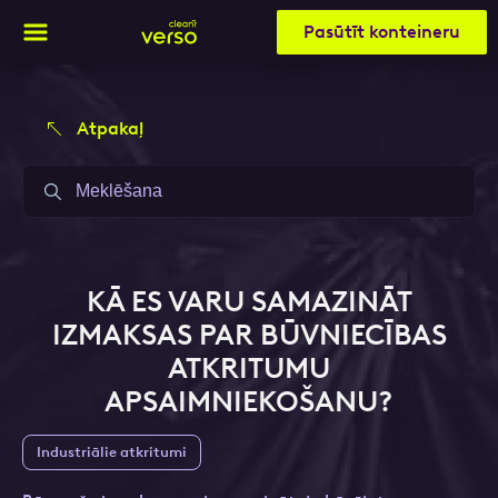
Pasūtīt konteineru
Atpakaļ
Aizpildi pieteikuma formu un mēs ar tevi
Aizpildi pieteikuma formu un mēs ar tevi
sazināsimies
sazināsimies
Vārds, Uzvārds
Vārds, Uzvārds
KĀ ES VARU SAMAZINĀT
IZMAKSAS PAR BŪVNIECĪBAS
ATKRITUMU
E-pasts
E-pasts
APSAIMNIEKOŠANU?
Industriālie atkritumi
Kontakttālrunis
Kontakttālrunis