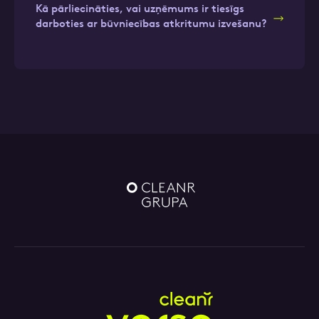
Kā pārliecināties, vai uzņēmums ir tiesīgs
darboties ar būvniecības atkritumu izvešanu?