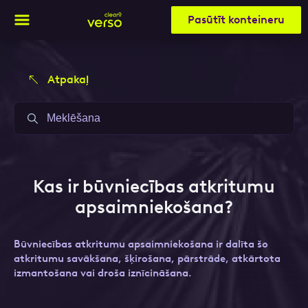
Pasūtīt konteineru
Atpakaļ
Aizpildi pieteikuma formu un mēs ar tevi
Aizpildi pieteikuma formu un mēs ar tevi
sazināsimies
sazināsimies
Vārds, Uzvārds
Vārds, Uzvārds
Kas ir būvniecības atkritumu
apsaimniekošana?
E-pasts
E-pasts
Būvniecības atkritumu apsaimniekošana ir dalīta šo
atkritumu savākšana, šķirošana, pārstrāde, atkārtota
izmantošana vai droša iznīcināšana.
Kontakttālrunis
Kontakttālrunis