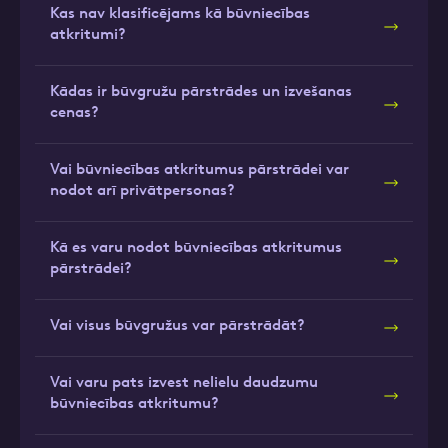
Kas nav klasificējams kā būvniecības
atkritumi?
Kādas ir būvgružu pārstrādes un izvešanas
cenas?
Vai būvniecības atkritumus pārstrādei var
nodot arī privātpersonas?
Kā es varu nodot būvniecības atkritumus
pārstrādei?
Vai visus būvgružus var pārstrādāt?
Vai varu pats izvest nelielu daudzumu
būvniecības atkritumu?