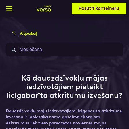
Pasūtīt konteineru
Atpakaļ
Aizpildi pieteikuma formu un mēs ar tevi
Aizpildi pieteikuma formu un mēs ar tevi
sazināsimies
sazināsimies
Vārds, Uzvārds
Vārds, Uzvārds
Kā daudzdzīvokļu mājas
iedzīvotājiem pieteikt
lielgabarīta atkritumu izvešanu?
E-pasts
E-pasts
Daudzdzīvokļu māju iedzīvotājiem lielgabarīta atkritumu
izvešana ir jāpiesaka nama apsaimniekotājam.
Atkritumus liek tiem paredzētās novietnēs mājas
Kontakttālrunis
Kontakttālrunis