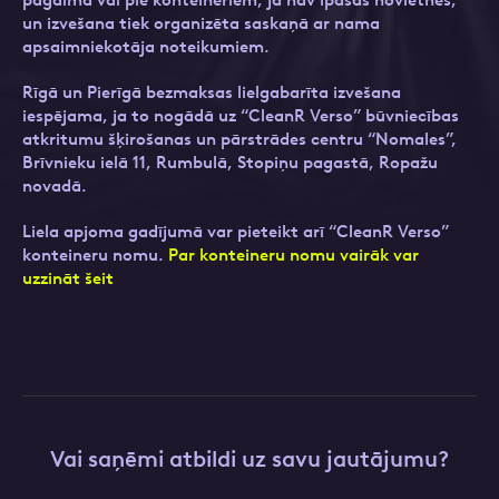
pagalmā vai pie konteineriem, ja nav īpašas novietnes,
un izvešana tiek organizēta saskaņā ar nama
apsaimniekotāja noteikumiem.
Rīgā un Pierīgā bezmaksas lielgabarīta izvešana
Ziņa
Ziņa
iespējama, ja to nogādā uz “CleanR Verso” būvniecības
atkritumu šķirošanas un pārstrādes centru “Nomales”,
Brīvnieku ielā 11, Rumbulā, Stopiņu pagastā, Ropažu
novadā.
Liela apjoma gadījumā var pieteikt arī “CleanR Verso”
konteineru nomu.
Par konteineru nomu vairāk var
uzzināt šeit
Apstiprini, ka esi iepazinies ar sadaļu
Atzīmējiet, ka piekrītat personas datu
Privātuma
politika
apstrādei.
Vairāk
Vai saņēmi atbildi uz savu jautājumu?