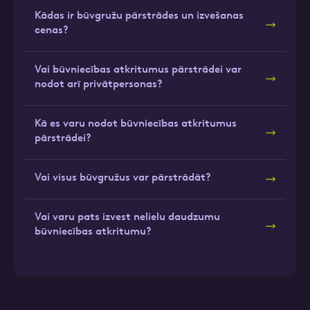
Kādas ir būvgružu pārstrādes un izvešanas
cenas?
Vai būvniecības atkritumus pārstrādei var
nodot arī privātpersonas?
Kā es varu nodot būvniecības atkritumus
pārstrādei?
Vai visus būvgružus var pārstrādāt?
Vai varu pats izvest nelielu daudzumu
būvniecības atkritumu?