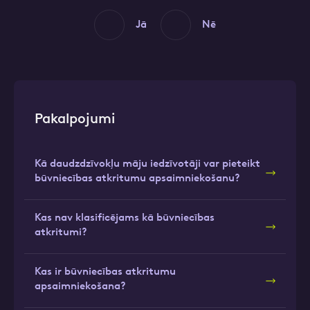
Jā
Nē
Pakalpojumi
Kā daudzdzīvokļu māju iedzīvotāji var pieteikt
būvniecības atkritumu apsaimniekošanu?
Kas nav klasificējams kā būvniecības
atkritumi?
Kas ir būvniecības atkritumu
apsaimniekošana?