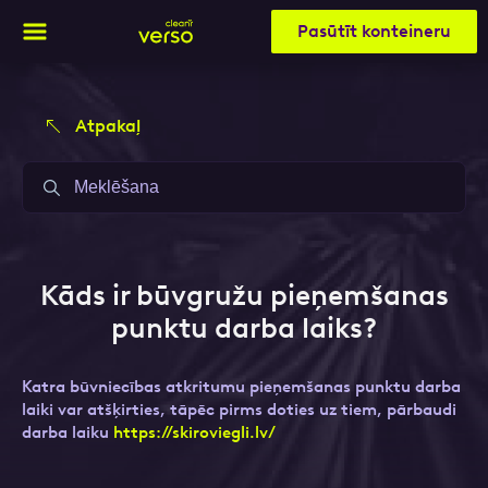
Pasūtīt konteineru
Atpakaļ
Aizpildi pieteikuma formu un mēs ar tevi
Aizpildi pieteikuma formu un mēs ar tevi
sazināsimies
sazināsimies
Vārds, Uzvārds
Vārds, Uzvārds
Kāds ir būvgružu pieņemšanas
punktu darba laiks?
E-pasts
E-pasts
Katra būvniecības atkritumu pieņemšanas punktu darba
laiki var atšķirties, tāpēc pirms doties uz tiem, pārbaudi
darba laiku
https://skiroviegli.lv/
Kontakttālrunis
Kontakttālrunis