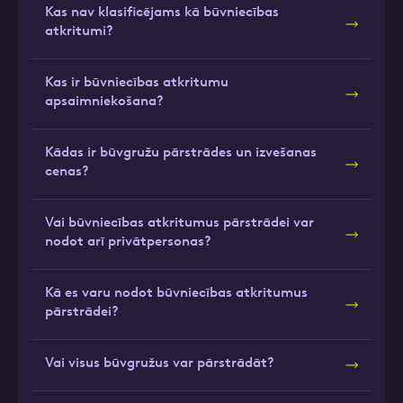
Kas nav klasificējams kā būvniecības
atkritumi?
Kas ir būvniecības atkritumu
apsaimniekošana?
Kādas ir būvgružu pārstrādes un izvešanas
cenas?
Vai būvniecības atkritumus pārstrādei var
nodot arī privātpersonas?
Kā es varu nodot būvniecības atkritumus
pārstrādei?
Vai visus būvgružus var pārstrādāt?