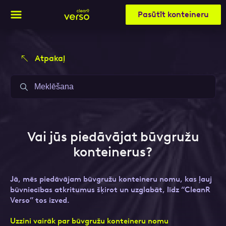
Pasūtīt konteineru
Atpakaļ
Aizpildi pieteikuma formu un mēs ar tevi
Aizpildi pieteikuma formu un mēs ar tevi
sazināsimies
sazināsimies
Vārds, Uzvārds
Vārds, Uzvārds
Vai jūs piedāvājat būvgružu
konteinerus?
E-pasts
E-pasts
Jā, mēs piedāvājam būvgružu konteineru nomu, kas ļauj
būvniecības atkritumus šķirot un uzglabāt, līdz “CleanR
Verso” tos izved.
Kontakttālrunis
Kontakttālrunis
Uzzini vairāk par būvgružu konteineru nomu