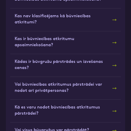
Kas nav klasificējams kā būvniecības
atkritumi?
Kas ir būvniecības atkritumu
apsaimniekošana?
Kādas ir būvgružu pārstrādes un izvešanas
cenas?
Vai būvniecības atkritumus pārstrādei var
nodot arī privātpersonas?
Kā es varu nodot būvniecības atkritumus
pārstrādei?
Vai visus būvgružus var pārstrādāt?