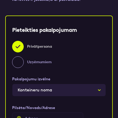
Pievieno izvedamo atkritumu bildi un mēs ieteiksim
piemērotāko konteinera izmēru.
Pieteikties pakalpojumam
Turpināt
Privātpersona
Uzņēmumiem
Pakalpojumu izvēlne
Konteineru noma
Pilsēta/Novads/Adrese