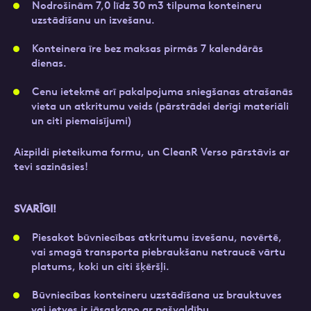
CleanR Verso šķirošanas un pārstrādes centrā
Nodrošinām 7,0 līdz 30 m3 tilpuma konteineru
“Nomales” īsteno…
Kontakttālrunis
uzstādīšanu un izvešanu.
Skatīt vairāk
Pieteikties
Konteinera īre bez maksas pirmās 7 kalendārās
Privātpersonām
dienas.
Ziņa
E-pasts
Cenu ietekmē arī pakalpojuma sniegšanas atrašanās
Ziņa
vieta un atkritumu veids (pārstrādei derīgi materiāli
un citi piemaisījumi)
Kontakttālrunis
Aizpildi pieteikuma formu, un CleanR Verso pārstāvis ar
tevi sazināsies!
Atzīmējiet, ka piekrītat personas datu
apstrādei.
Vairāk
SVARĪGI!
Pieteikuma vēstule
Fails
Piesakot būvniecības atkritumu izvešanu, novērtē,
vai smagā transporta piebraukšanu netraucē vārtu
platums, koki un citi šķēršļi.
Aizpildi pieteikuma formu un mēs ar jums
Uzņēmumiem
Būvniecības konteineru uzstādīšana uz brauktuves
sazināsimies
privātuma politika
.
vai ietves ir jāsaskaņo ar pašvaldību.