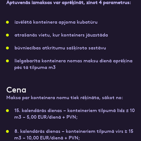
CleanR Verso šķirošanas un pārstrādes centrā
Aptuvenās izmaksas var aprēķināt, zinot 4 parametrus
:
“Nomales” īsteno…
Kontakttālrunis
Skatīt vairāk
Pieteikties
izvēlētā konteinera apjoma kubatūru
Privātpersonām
Ziņa
E-pasts
atrašanās vietu, kur konteiners jāuzstāda
Ziņa
būvniecības atkritumu sašķiroto sastāvu
lielgabarīta konteinera nomas maksu dienā aprēķina
Kontakttālrunis
pēc tā tilpuma m3
Atzīmējiet, ka piekrītat personas datu
Cena
apstrādei.
Vairāk
Maksa par konteinera nomu tiek rēķināta, sākot no:
Pieteikuma vēstule
Fails
15. kalendārās dienas – konteineriem tilpumā līdz ≤ 10
m3 – 5,00 EUR/dienā + PVN;
Aizpildi pieteikuma formu un mēs ar jums
Uzņēmumiem
8. kalendārās dienas – konteineriem tilpumā virs ≥ 15
sazināsimies
privātuma politika
.
m3 – 10,00 EUR/dienā + PVN;