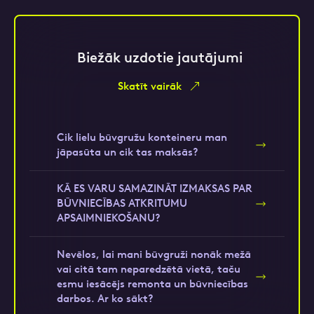
Biežāk uzdotie jautājumi
Skatīt vairāk
Cik lielu būvgružu konteineru man
jāpasūta un cik tas maksās?
KĀ ES VARU SAMAZINĀT IZMAKSAS PAR
BŪVNIECĪBAS ATKRITUMU
APSAIMNIEKOŠANU?
Nevēlos, lai mani būvgruži nonāk mežā
vai citā tam neparedzētā vietā, taču
esmu iesācējs remonta un būvniecības
darbos. Ar ko sākt?