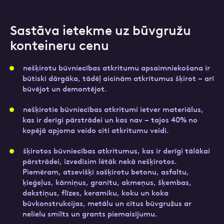
Pievieno izvedamo atkritumu bildi un mēs ieteiksim
Sastāva ietekme uz būvgružu
piemērotāko konteinera izmēru.
konteineru cenu
nešķirotu būvniecības atkritumu apsaimniekošana ir
būtiski dārgāka, tādēļ aicinām atkritumus šķirot – arī
Turpināt
būvējot un demontējot.
nešķirotie būvniecības atkritumi ietver materiālus,
kas ir derīgi pārstrādei un kas nav – tajos 40% no
kopējā apjoma veido citi atkritumu veidi.
šķirotos būvniecības atkritumus, kas ir derīgi tālākai
pārstrādei, izvedīsim lētāk nekā nešķirotos.
Piemēram, atsevišķi sašķirotu betonu, asfaltu,
ķieģeļus, kārniņus, granītu, akmeņus, šķembas,
dakstiņus, flīzes, keramiku, koku un koka
būvkonstrukcijas, metālu un citus būvgružus ar
nelielu smilts un grants piemaisījumu.