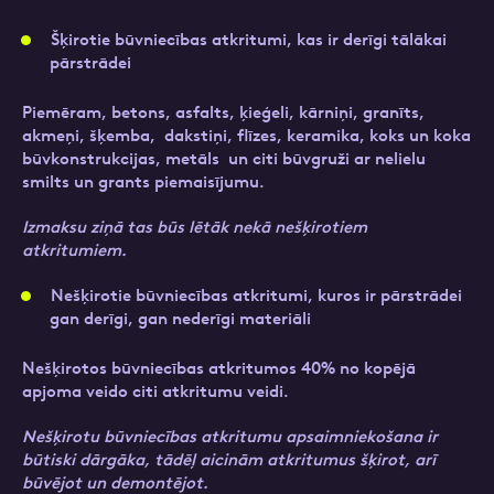
Šķirotie būvniecības atkritumi, kas ir derīgi tālākai
pārstrādei
Piemēram, betons, asfalts, ķieģeli, kārniņi, granīts,
akmeņi, šķemba, dakstiņi, flīzes, keramika, koks un koka
būvkonstrukcijas, metāls un citi būvgruži ar nelielu
smilts un grants piemaisījumu.
Izmaksu ziņā tas būs lētāk nekā nešķirotiem
atkritumiem.
Nešķirotie būvniecības atkritumi, kuros ir pārstrādei
gan derīgi, gan nederīgi materiāli
Nešķirotos būvniecības atkritumos 40% no kopējā
apjoma veido citi atkritumu veidi.
Nešķirotu būvniecības atkritumu apsaimniekošana ir
būtiski dārgāka, tādēļ aicinām atkritumus šķirot, arī
būvējot un demontējot.