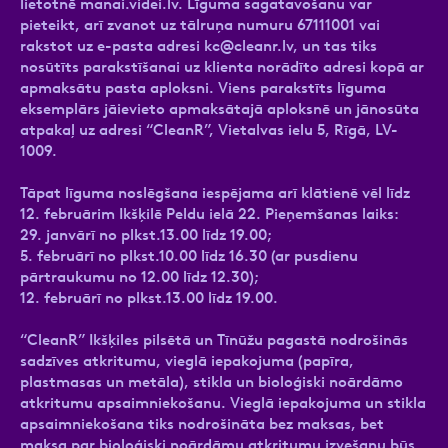
lietotnē manai.videi.lv. Līguma sagatavošanu var
pieteikt, arī zvanot uz tālruņa numuru 67111001 vai
rakstot uz e-pasta adresi
kc@cleanr.lv
, un tas tiks
nosūtīts parakstīšanai uz klienta norādīto adresi kopā ar
apmaksātu pasta aploksni. Viens parakstīts līguma
eksemplārs jāievieto apmaksātajā aploksnē un jānosūta
atpakaļ uz adresi “CleanR”, Vietalvas ielu 5, Rīgā, LV-
1009.
Tāpat līguma noslēgšana iespējama arī klātienē vēl līdz
12. februārim Ikšķilē Peldu ielā 22. Pieņemšanas laiks:
29. janvārī no plkst.13.00 līdz 19.00;
5. februārī no plkst.10.00 līdz 16.30 (ar pusdienu
pārtraukumu no 12.00 līdz 12.30);
12. februārī no plkst.13.00 līdz 19.00.
“CleanR” Ikšķiles pilsētā un Tīnūžu pagastā nodrošinās
sadzīves atkritumu, vieglā iepakojuma (papīra,
plastmasas un metāla), stikla un bioloģiski noārdāmo
atkritumu apsaimniekošanu. Vieglā iepakojuma un stikla
apsaimniekošana tiks nodrošināta bez maksas, bet
maksa par bioloģiski noārdāmu atkritumu izvešanu būs