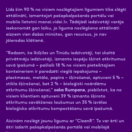
Līdz šim 90 % no visiem noslēgtajiem līgumiem tika slēgti
attālināti, izmantojot pašapkalpošanās portālu vai
mobilo lietotni manai.videi.lv. Tādējādi iedzīvotāji varēja
ieekonomēt gan laiku, jo līguma noslēgšana attālināti
aizņem vien dažas minūtes, gan resursus, jo nav
jāierodas klātienē.
“Redzam, ka Ikšķiles un Tīnūžu iedzīvotāji, tai skaitā
privātmāju iedzīvotāji, izmanto iespēju šķirot atkritumus
savā īpašumā – pašlaik 18 % no visiem pieteiktajiem
konteineriem ir paredzēti vieglā iepakojuma –
plastmasas, metāla, papīra – šķirošanai, aptuveni 5 % –
stikla šķirošanai, bet 2 % – bioloģiski noārdāmu
atkritumu šķirošanai,”
saka Rumpane
, piebilstot, ka no
visiem klientiem aptuveni 39 % izmanto šķiroto
atkritumu savākšanas laukumus un 35 % izvēlas
bioloģisko atkritumu kompostēšanu savā īpašumā.
Aicinām noslēgt jaunu līgumu ar “CleanR”. To var ērti un
ātri izdarīt pašapkalpošanās portālā vai mobilajā