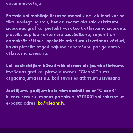
apsaimniekotāju.
Portālā vai mobilajā lietotnē manai.vide.lv klienti var ne
tikai noslēgt līgumu, bet arī redzēt aktuālo atkritumu
izvešanas grafiku, pieteikt vai atcelt atkritumu izvešanu,
pieteikt papildu konteinera uzstādīšanu, saņemt un
apmaksāt rēķinus, apskatīt atkritumu izvešanas vēsturi,
kā arī pieteikt atgādinājuma saņemšanu par gaidāmo
atkritumu izvešanu.
Lai iedzīvotājiem būtu ērtāk pierast pie jaunā atkritumu
izvešanas grafika, pirmajā mēnesī “CleanR” sūtīs
atgādinājuma īsziņu, kad tuvosies atkritumu izvešana.
Jautājumu gadījumā aicinām sazināties ar “CleanR”
klientu servisu, zvanot pa tālruni 67111001 vai rakstot uz
e-pasta adresi
kc@cleanr.lv
.