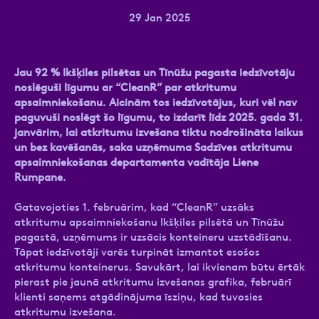
29 Jan 2025
Ziņa
Jau 92 % Ikšķiles pilsētas un Tīnūžu pagasta iedzīvotāju
noslēguši līgumu ar “CleanR” par atkritumu
apsaimniekošanu. Aicinām tos iedzīvotājus, kuri vēl nav
paguvuši noslēgt šo līgumu, to izdarīt līdz 2025. gada 31.
janvārim, lai atkritumu izvešana tiktu nodrošināta laikus
un bez kavēšanās, saka uzņēmuma Sadzīves atkritumu
apsaimniekošanas departamenta vadītāja Liene
Rumpane.
Atzīmējiet, ka piekrītat personas datu
Gatavojoties 1. februārim, kad “CleanR” uzsāks
apstrādei.
Vairāk
atkritumu apsaimniekošanu Ikšķiles pilsētā un Tīnūžu
pagastā, uzņēmums ir uzsācis konteineru uzstādīšanu.
Tāpat iedzīvotāji varēs turpināt izmantot esošos
atkritumu konteinerus. Savukārt, lai ikvienam būtu ērtāk
pierast pie jaunā atkritumu izvešanas grafika, februārī
klienti saņems atgādinājuma īsziņu, kad tuvosies
atkritumu izvešana.