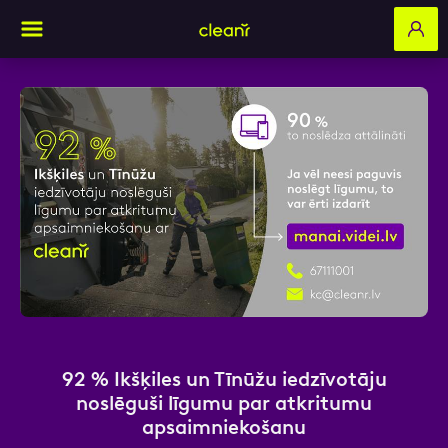
Aizpildi pieteikuma formu un mēs ar tevi
sazināsimies
Vārds, Uzvārds
E-pasts
92 % Ikšķiles un Tīnūžu iedzīvotāju
noslēguši līgumu par atkritumu
apsaimniekošanu
Kontakttālrunis