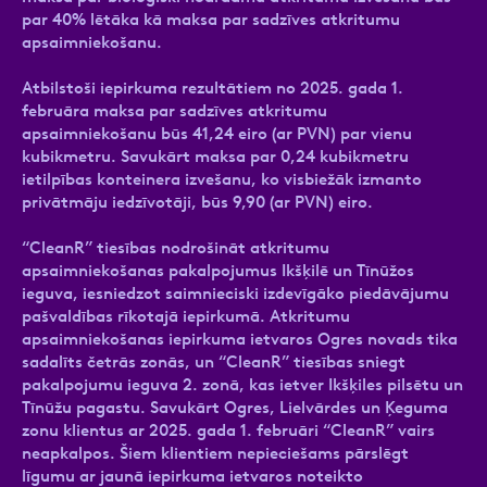
par 40% lētāka kā maksa par sadzīves atkritumu
apsaimniekošanu.
Atbilstoši iepirkuma rezultātiem no 2025. gada 1.
februāra maksa par sadzīves atkritumu
apsaimniekošanu būs 41,24 eiro (ar PVN) par vienu
kubikmetru. Savukārt maksa par 0,24 kubikmetru
ietilpības konteinera izvešanu, ko visbiežāk izmanto
privātmāju iedzīvotāji, būs 9,90 (ar PVN) eiro.
“CleanR” tiesības nodrošināt atkritumu
apsaimniekošanas pakalpojumus Ikšķilē un Tīnūžos
ieguva, iesniedzot saimnieciski izdevīgāko piedāvājumu
pašvaldības rīkotajā iepirkumā. Atkritumu
apsaimniekošanas iepirkuma ietvaros Ogres novads tika
sadalīts četrās zonās, un “CleanR” tiesības sniegt
pakalpojumu ieguva 2. zonā, kas ietver Ikšķiles pilsētu un
Tīnūžu pagastu. Savukārt Ogres, Lielvārdes un Ķeguma
zonu klientus ar 2025. gada 1. februāri “CleanR” vairs
neapkalpos. Šiem klientiem nepieciešams pārslēgt
līgumu ar jaunā iepirkuma ietvaros noteikto