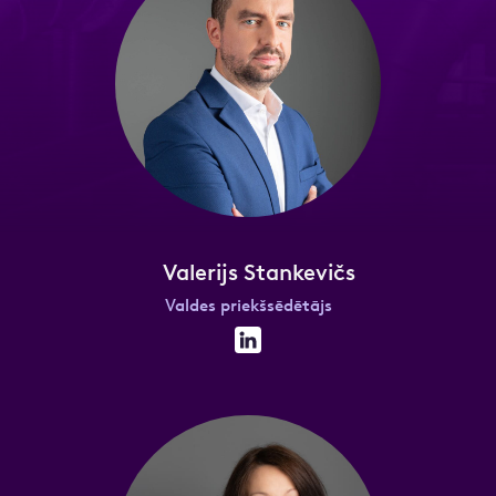
Motivācijas vēstule
Ziņa
Pievienot CV un citus dokumentus
Valerijs Stankevičs
Atzīmējiet, ka piekrītat personas datu
Valdes priekšsēdētājs
apstrādei.
Vairāk
Atzīmējiet, ka piekrītat personas datu
apstrādei.
Vairāk