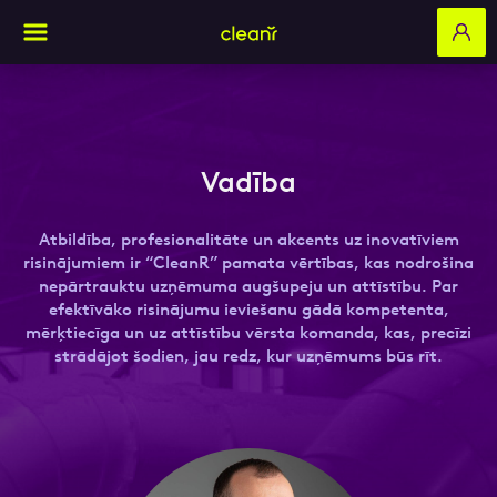
Pieteikties komandai
Aizpildi pieteikuma formu un mēs ar tevi
sazināsimies
Vadība
Vārds, Uzvārds
Atbildība, profesionalitāte un akcents uz inovatīviem
Vārds, Uzvārds
risinājumiem ir “CleanR” pamata vērtības, kas nodrošina
nepārtrauktu uzņēmuma augšupeju un attīstību. Par
E-pasts
efektīvāko risinājumu ieviešanu gādā kompetenta,
mērķtiecīga un uz attīstību vērsta komanda, kas, precīzi
strādājot šodien, jau redz, kur uzņēmums būs rīt.
E-pasts
Kontakttālrunis
Kontakttālrunis