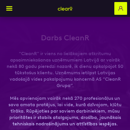
Pieteikties praksei
Darbs CleanR
Aizpildi pieteikuma formu un mēs ar tevi
sazināsimies
Prakse
“CleanR” ir viens no lielākajiem atkritumu
apsaimniekošanas uzņēmumiem Latvijā ar vairāk
nekā 80 gadu pieredzi nozarē, ik dienu apkalpojot 50
Vārds, Uzvārds
tūkstošus klientu. Uzņēmums ietilpst Latvijas
Vārds, Uzvārds
vadošajā vides pakalpojumu koncernā AS “CleanR
Grupa”.
E-pasts
Mēs apvienojam vairāk nekā 270 profesionāļus un
sava amata pratējus, lai vide, kurā dzīvojam, kļūtu
E-pasts
tīrāka. Rūpējoties par saviem darbiniekiem, mūsu
prioritātes ir stabils atalgojums, drošība, jaunākais
tehniskais nodrošinājums un attīstības iespējas.
Kontakttālrunis