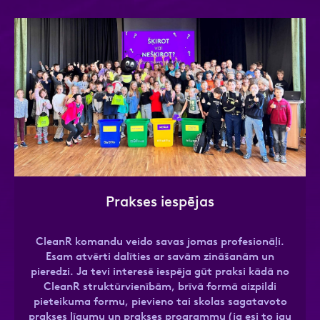
Prakses iespējas
CleanR komandu veido savas jomas profesionāļi.
Esam atvērti dalīties ar savām zināšanām un
pieredzi. Ja tevi interesē iespēja gūt praksi kādā no
CleanR struktūrvienībām, brīvā formā aizpildi
pieteikuma formu, pievieno tai skolas sagatavoto
prakses līgumu un prakses programmu (ja esi to jau