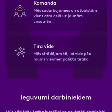
Komanda
Mēs sadarbojamies un atbalstām
viens otru ceļā uz jaunām
virsotnēm.
Tīra vide
Mēs strādājam tā, lai vide pēc
mums vienmēr paliktu tīrāka.
Ieguvumi darbiniekiem
Mūsu lielākā vērtība ir spējīgi un novērtēti darbinieki,