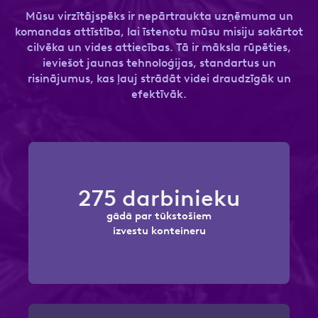
Kontakttālrunis
Mūsu virzītājspēks ir nepārtraukta uzņēmuma un
komandas attīstība, lai īstenotu mūsu misiju sakārtot
cilvēka un vides attiecības. Tā ir māksla rūpēties,
ieviešot jaunas tehnoloģijas, standartus un
Ziņa
risinājumus, kas ļauj strādāt videi draudzīgāk un
efektīvāk.
Motivācijas vēstule
275 darbinieku
Atzīmējiet, ka piekrītat personas datu
apstrādei.
Vairāk
gādā par tūkstošiem
Pievienot CV vai citu dokumentu
izvestu konteineru
Atzīmējiet, ka piekrītat personas datu
apstrādei.
Vairāk
.