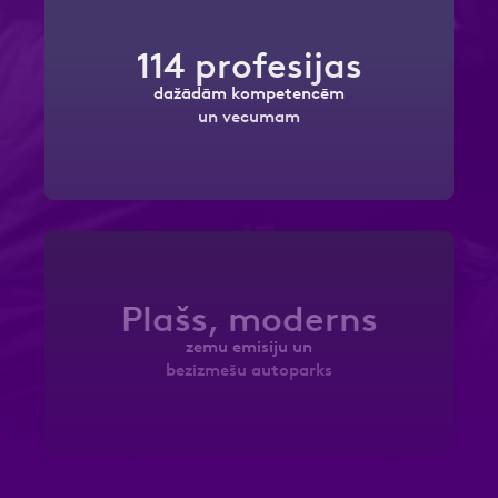
114 profesijas
dažādām kompetencēm
un vecumam
Plašs, moderns
zemu emisiju un
bezizmešu autoparks