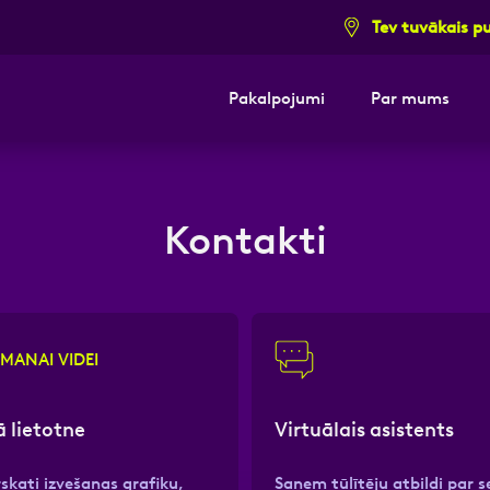
Tev tuvākais p
Pakalpojumi
Par mums
i pieteikuma formu un mēs ar tevi sazi
i pieteikuma formu un mēs ar tevi sazi
E-pasts
E-pasts
Kont
Kont
Kontakti
 MANAI VIDEI
 lietotne
Virtuālais asistents
rskati izvešanas grafiku,
Saņem tūlītēju atbildi par s