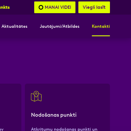
Viegli lasīt
MANAI VIDEI
unkts
Aktualitātes
Jautājumi/Atbildes
Kontakti
nāsimies
nāsimies
akttālrunis
akttālrunis
Nodošanas punkti
ev
Atkritumu nodošanas punkti un