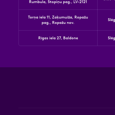
Rumbula, Stopiņu pag., LV-2121
Torņa iela 11, Zaķumuiža, Ropažu
Slē
pag., Ropažu nov.
Rīgas iela 27, Baldone
Slē