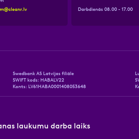
em
em@cleanr.lv
Darbdienās 08.00 - 17.00
Swedbank AS Latvijas filiāle
L
SWIFT kods: HABALV22
S
Konts: LV61HABA0001408053648
K
anas laukumu darba laiks