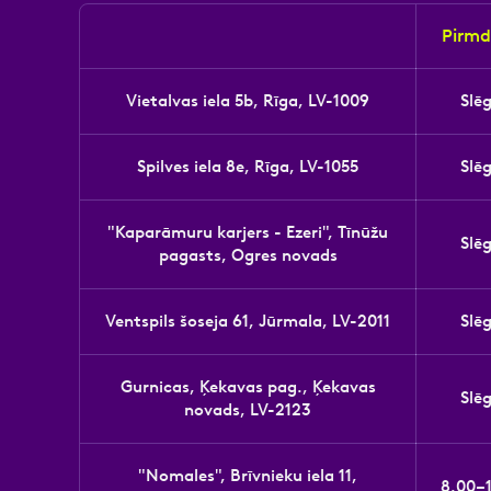
Pirmd
Vietalvas iela 5b, Rīga, LV-1009
Slē
Spilves iela 8e, Rīga, LV-1055
Slē
"Kaparāmuru karjers - Ezeri", Tīnūžu
Slē
pagasts, Ogres novads
Ventspils šoseja 61, Jūrmala, LV-2011
Slē
Gurnicas, Ķekavas pag., Ķekavas
Slē
novads, LV-2123
"Nomales", Brīvnieku iela 11,
8.00–