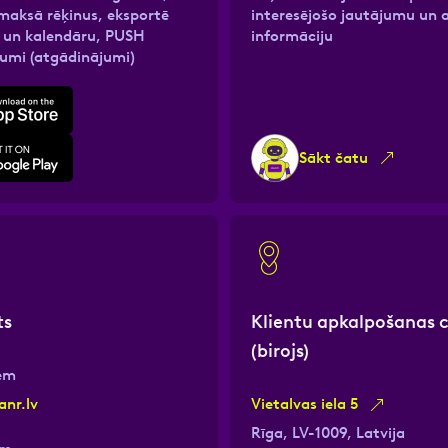
maksā rēķinus, eksportē
interesējošo jautājumu un 
u un kalendāru, PUSH
informāciju
nas datu apstrādei.
nas datu apstrādei.
Vairāk
Vairāk
jumi (atgādinājumi)
Sākt čatu
ts
Klientu apkalpošanas 
(birojs)
iem
anr.lv
Vietalvas iela 5
Rīga, LV-1009, Latvija