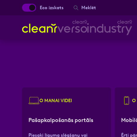
Eco izskats
Meklēt
Aizpild
Aizpild
Vārds, Uzvārds
Vārds, Uzvārds
Ziņa
Ziņa
O MANAI VIDEI
O
Pašapkalpošanās portāls
Mobilā
Piesaki līguma slēgšanu vai
Ērti pā