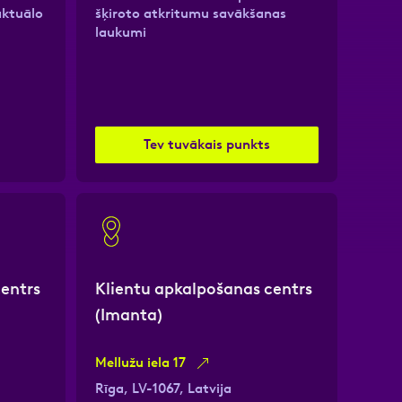
aktuālo
šķiroto atkritumu savākšanas
laukumi
Tev tuvākais punkts
centrs
Klientu apkalpošanas centrs
(Imanta)
Mellužu iela 17
Rīga, LV-1067, Latvija