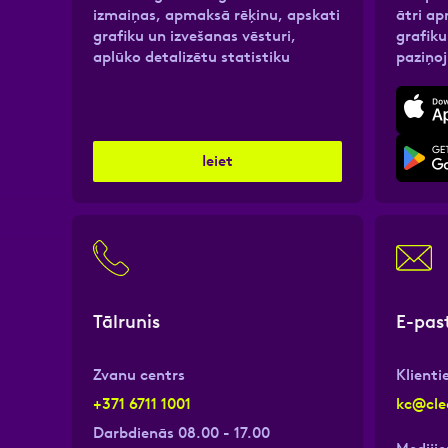
izmaiņas, apmaksā rēķinu, apskati
ātri ap
grafiku un izvešanas vēsturi,
grafik
Atzīmējiet, ka piekrītat perso
Atzīmējiet, ka piekrītat perso
aplūko detalizētu statistiku
paziņo
Ieiet
Tālrunis
E-pas
Zvanu centrs
Klient
+371 6711 1001
kc@cle
Darbdienās 08.00 - 17.00