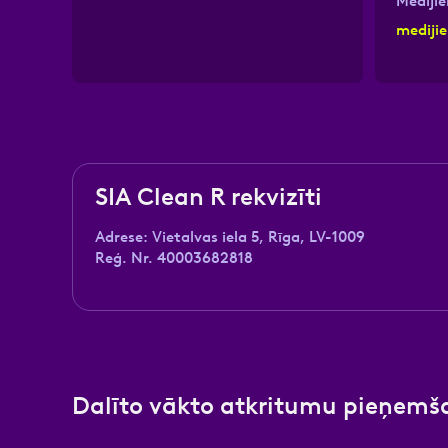
Mediji
mediji
SIA Clean R rekvizīti
Adrese: Vietalvas iela 5, Rīga, LV-1009
Reģ. Nr. 40003682818
Dalīto vākto atkritumu pieņemš