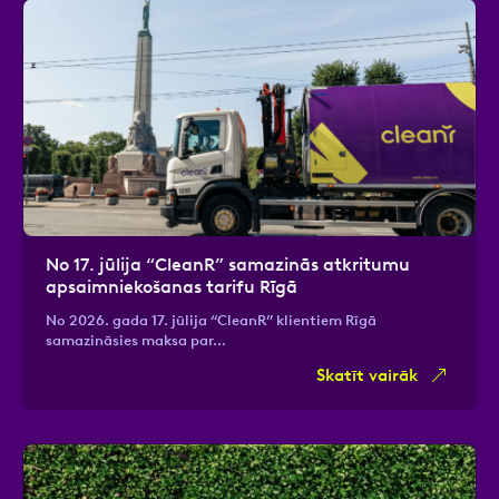
No 17. jūlija “CleanR” samazinās atkritumu
apsaimniekošanas tarifu Rīgā
No 2026. gada 17. jūlija “CleanR” klientiem Rīgā
samazināsies maksa par…
Skatīt vairāk