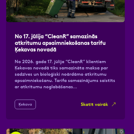
No 17. jūlija “CleanR” samazinās
atkritumu apsaimniekošanas tarifu
Ķekavas novadā
No 2026. gada 17. jūlija “CleanR” klientiem
Ķekavas novadā tiks samazināta maksa par
sadzīves un bioloģiski noārdāmo atkritumu
apsaimniekošanu. Tarifa samazinājums saistīts
ar atkritumu noglabāšanas…
Skatīt vairāk
Ķekava