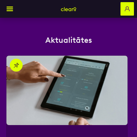
Aktualitātes
Aizpildi pieteikuma formu un mēs ar tevi
sazināsimies
Vārds, Uzvārds
E-pasts
Kontakttālrunis