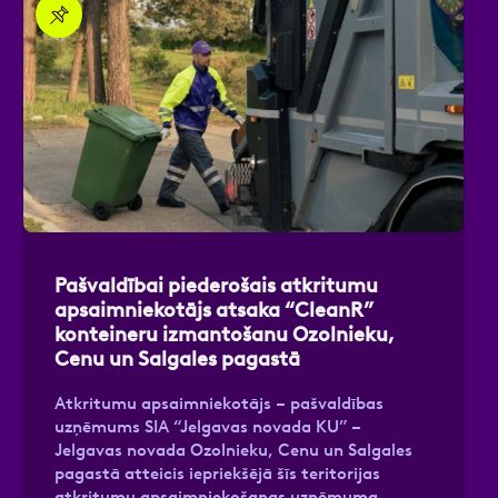
Pašvaldībai piederošais atkritumu
apsaimniekotājs atsaka “CleanR”
konteineru izmantošanu Ozolnieku,
Cenu un Salgales pagastā
Atkritumu apsaimniekotājs – pašvaldības
uzņēmums SIA “Jelgavas novada KU” –
Jelgavas novada Ozolnieku, Cenu un Salgales
pagastā atteicis iepriekšējā šīs teritorijas
atkritumu apsaimniekošanas uzņēmuma