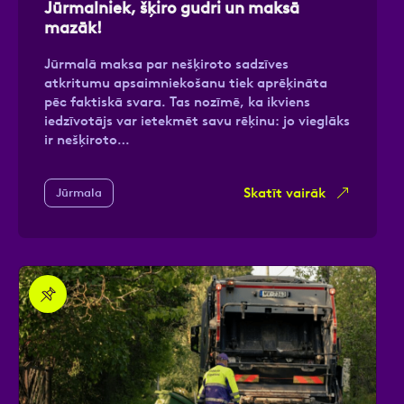
Jūrmalniek, šķiro gudri un maksā
mazāk!
Jūrmalā maksa par nešķiroto sadzīves
atkritumu apsaimniekošanu tiek aprēķināta
Ziņa
pēc faktiskā svara. Tas nozīmē, ka ikviens
iedzīvotājs var ietekmēt savu rēķinu: jo vieglāks
ir nešķiroto…
Skatīt vairāk
Jūrmala
Atzīmējiet, ka piekrītat personas datu
apstrādei.
Vairāk