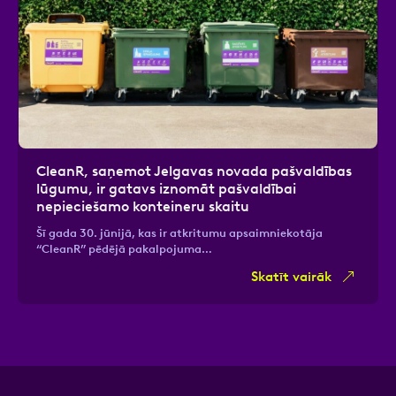
CleanR, saņemot Jelgavas novada pašvaldības
lūgumu, ir gatavs iznomāt pašvaldībai
nepieciešamo konteineru skaitu
Šī gada 30. jūnijā, kas ir atkritumu apsaimniekotāja
“CleanR” pēdējā pakalpojuma…
Skatīt vairāk