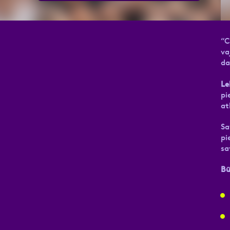
Pieteikuma vēstule
Atzīmējiet, ka piekrītat perso
Privā
“C
va
da
Le
Aizpildi pieteikuma formu un 
pi
at
Sa
pi
sa
Bū