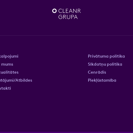
kalpojumi
Privātuma politika
r mums
Sīkdatņu politika
ualitātes
Cenrādis
tājumi/Atbildes
Piekļūstamība
ntakti