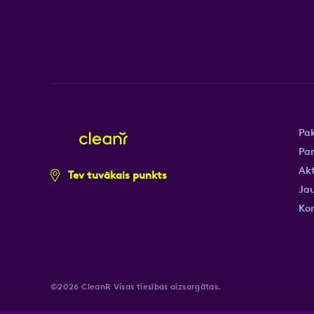
Pa
Pa
Akt
Tev tuvākais punkts
Jau
Ko
©2026 CleanR Visas tiesības aizsargātas.