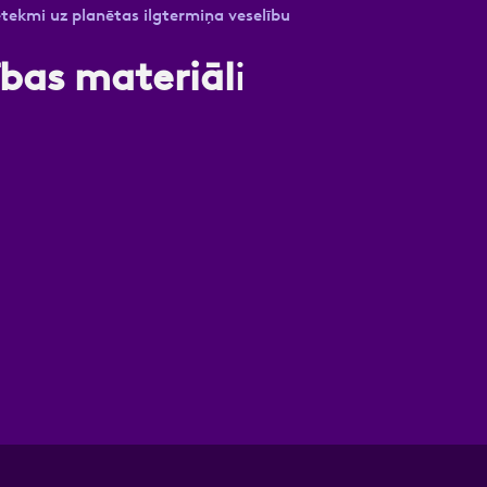
tekmi uz planētas ilgtermiņa veselību
tības materiāl
i