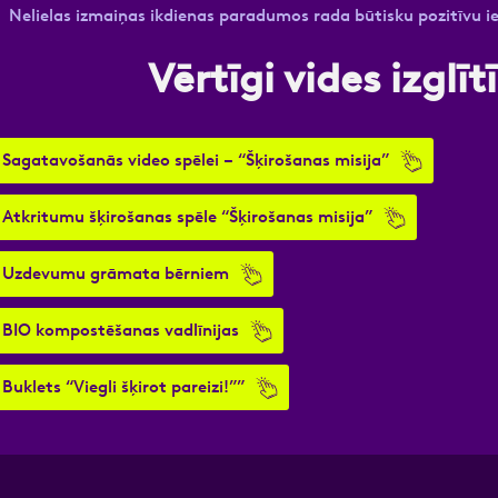
Nelielas izmaiņas ikdienas paradumos rada būtisku pozitīvu ie
Vērtīgi vides izglī
Sagatavošanās video spēlei – “Šķirošanas misija”
Atkritumu šķirošanas spēle “Šķirošanas misija”
Uzdevumu grāmata bērniem
BIO kompostēšanas vadlīnijas
Buklets “Viegli šķirot pareizi!””