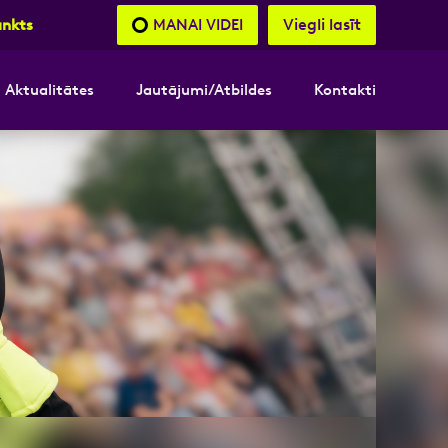
Viegli lasīt
MANAI VIDEI
unkts
Aktualitātes
Jautājumi/Atbildes
Kontakti
nāsimies
pojumi
akttālrunis
3
akttālrunis
akttālrunis