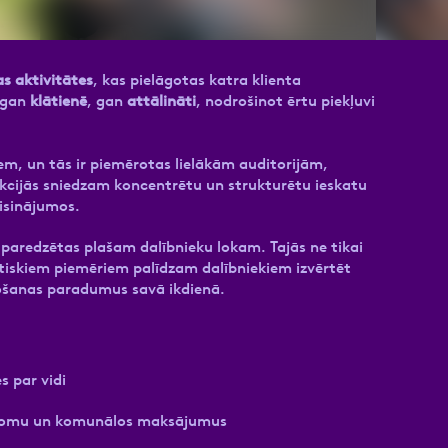
umiem
as aktivitātes
, kas pielāgotas katra klienta
m gan
klātienē
, gan
attālināti
, nodrošinot ērtu piekļuvi
em, un tās ir piemērotas lielākām auditorijām,
cijās sniedzam koncentrētu un strukturētu ieskatu
isinājumos.
ir paredzētas plašam dalībnieku lokam. Tajās ne tikai
tiskiem piemēriem palīdzam dalībniekiem izvērtēt
rošanas paradumus savā ikdienā.
s par vidi
apjomu un komunālos maksājumus