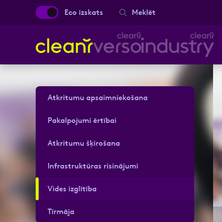
Eco izskats
Meklēt
Aizpild
Privātperson
Atkritumu apsaimniekošana
Vārds, Uzvārds
Vārds, Uzvārds
Pakalpojumi ērtībai
Atkritumu šķirošana
Ziņa
Infrastruktūras risinājumi
Ziņa
Vārds, Uzvārds
Vides izglītība
Tīrmāja