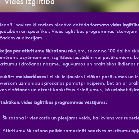
Vides izglītība
nas datu apstrādei.
Vairāk
Uzņēm
tpersonām
Fails
leanR” saviem klientiem piedāvā dažāda formāta
vides izglītīb
jadzībām un specifikai. Vides izglītības programmas īstenoja
žādām auditorijām.
kcijas par atkritumu šķirošanu
rīkojam, sākot no 100 dalībnieki
mēs ar jums sazināsimies
privātuma politika
.
emēram, uzņēmumiem, izglītības iestādēm vai pasākumiem. Lek
kritumu šķirošanas nozīmē, ieguvumos un praktiskos ikdienas r
vukārt
meistarklases
lieliski iekļausies lielākos pasākumos un 
Turpināt
evēršam uzmanību šķirošanas pamatprincipiem, bet arī ar prak
vas zināšanas un atrast konkrētus risinājumus, kā uzlabot šķi
tiskākais vides izglītības programmas vēstījums:
Šķirošana ir vienkāršs un pieejams veids, kā ikviens var rūpētie
Atkritumu šķirošana palīdz samazināt sadzīves atkritumu 