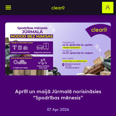
Aizpildi pieteikuma formu un mēs ar tevi
sazināsimies
Vārds, Uzvārds
E-pasts
Aprīlī un maijā Jūrmalā norisināsies
“Spodrības mēnesis”
07 Apr 2026
Kontakttālrunis