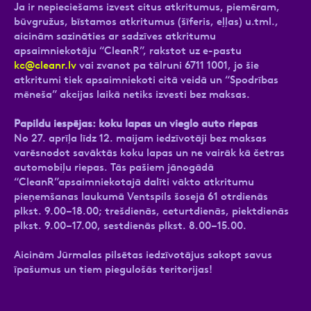
Ja ir nepieciešams izvest citus atkritumus, piemēram,
būvgružus, bīstamos atkritumus (šīferis, eļļas) u.tml.,
aicinām sazināties ar sadzīves atkritumu
apsaimniekotāju “CleanR”, rakstot uz e-pastu
kc@cleanr.lv
vai zvanot pa tālruni 6711 1001, jo šie
atkritumi tiek apsaimniekoti citā veidā un “Spodrības
mēneša” akcijas laikā netiks izvesti bez maksas.
Papildu iespējas: koku lapas un vieglo auto riepas
No 27. aprīļa līdz 12. maijam iedzīvotāji bez maksas
varēsnodot savāktās koku lapas un ne vairāk kā četras
automobiļu riepas. Tās pašiem jānogādā
“CleanR”apsaimniekotajā dalīti vākto atkritumu
pieņemšanas laukumā Ventspils šosejā 61 otrdienās
plkst. 9.00–18.00; trešdienās, ceturtdienās, piektdienās
plkst. 9.00–17.00, sestdienās plkst. 8.00–15.00.
Aicinām Jūrmalas pilsētas iedzīvotājus sakopt savus
īpašumus un tiem piegulošās teritorijas!