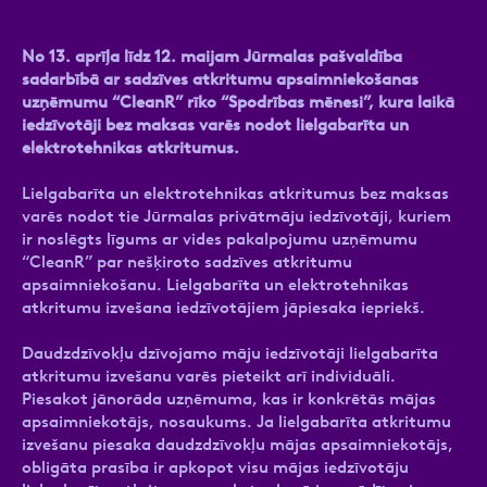
No 13. aprīļa līdz 12. maijam Jūrmalas pašvaldība
sadarbībā ar sadzīves atkritumu apsaimniekošanas
uzņēmumu “CleanR” rīko “Spodrības mēnesi”, kura laikā
Ziņa
iedzīvotāji bez maksas varēs nodot lielgabarīta un
elektrotehnikas atkritumus.
Lielgabarīta un elektrotehnikas atkritumus bez maksas
varēs nodot tie Jūrmalas privātmāju iedzīvotāji, kuriem
ir noslēgts līgums ar vides pakalpojumu uzņēmumu
“CleanR” par nešķiroto sadzīves atkritumu
apsaimniekošanu. Lielgabarīta un elektrotehnikas
Atzīmējiet, ka piekrītat personas datu
atkritumu izvešana iedzīvotājiem jāpiesaka iepriekš.
apstrādei.
Vairāk
Daudzdzīvokļu dzīvojamo māju iedzīvotāji lielgabarīta
atkritumu izvešanu varēs pieteikt arī individuāli.
Piesakot jānorāda uzņēmuma, kas ir konkrētās mājas
apsaimniekotājs, nosaukums. Ja lielgabarīta atkritumu
izvešanu piesaka daudzdzīvokļu mājas apsaimniekotājs,
obligāta prasība ir apkopot visu mājas iedzīvotāju