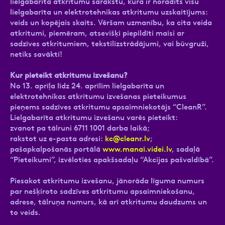
lielgabarīta atkritumu sarakstu, kurā ir norādīts visu
lielgabarīta un elektrotehnikas atkritumu uzskaitījums:
veids un kopējais skaits. Vēršam uzmanību, ka cita veida
atkritumi, piemēram, atsevišķi piepildīti maisi ar
sadzīves atkritumiem, tekstilizstrādājumi, vai būvgruži,
netiks savākti!
Kur pieteikt atkritumu izvešanu?
No 13. aprīļa līdz 24. aprīlim lielgabarīta un
elektrotehnikas atkritumu izvešanas pieteikumus
pieņems sadzīves atkritumu apsaimniekotājs “CleanR”.
Lielgabarīta atkritumu izvešanu varēs pieteikt:
zvanot pa tālruni 6711 1001 darba laikā;
rakstot uz e-pasta adresi:
kc@cleanr.lv
;
pašapkalpošanās portālā
www.manai.videi.lv
, sadaļā
“Pieteikumi”, izvēloties apakšsadaļu “Akcijas pašvaldībā”.
Piesakot atkritumu izvešanu, jānorāda līguma numurs
par nešķiroto sadzīves atkritumu apsaimniekošanu,
adrese, tālruņa numurs, kā arī atkritumu daudzums un
to veids.