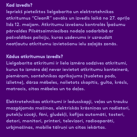
Kad izvedīs?
Iepriekš pieteiktos lielgabarīta un elektrotehnikas
atkritumus “CleanR” savāks un izvedīs laikā no 27. aprīļa
līdz 12. maijam. Atkritumu izvešanu kontrolēs Īpašumu
pārvaldes Pilsētsaimniecības nodaļa sadarbībā ar
pašvaldības policiju, kuras uzdevums ir uzraudzīt
neatļautu atkritumu izvietošanu ielu zaļajās zonās.
Kādus atkritumus izvedīs?
Lielgabarīta atkritumi ir liela izmēra sadzīves atkritumi,
kurus to izmēra dēļ nevar ievietot atkritumu konteinerā,
piemēram, santehnikas aprīkojums (tualetes pods,
izlietne), dārza mēbeles, nolietots skapītis, gulta, krēsls,
matracis, citas mēbeles un to daļas.
Elektrotehnikas atkritumi ir ledusskapji, veļas un trauku
mazgājamās mašīnas, elektriskās krāsniņas un radiatori,
putekļu sūcēji, fēni, gludekļi, kafijas automāti, tosteri,
datori, monitori, printeri, televizori, radioaparāti,
urbjmašīnas, mobilie tālruņi un citas iekārtas.