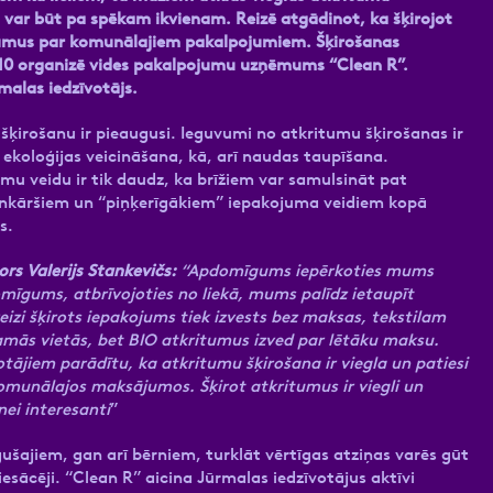
 var būt pa spēkam ikvienam. Reizē atgādinot, ka šķirojot
evumus par komunālajiem pakalpojumiem. Šķirošanas
 110 organizē vides pakalpojumu uzņēmums “Clean R”.
malas iedzīvotājs.
 šķirošanu ir pieaugusi. Ieguvumi no atkritumu šķirošanas ir
ekoloģijas veicināšana, kā, arī naudas taupīšana.
mu veidu ir tik daudz, ka brīžiem var samulsināt pat
ienkāršiem un “piņķerīgākiem” iepakojuma veidiem kopā
s.
rs Valerijs Stankevičs:
“Apdomīgums iepērkoties mums
mīgums, atbrīvojoties no liekā, mums palīdz ietaupīt
izi šķirots iepakojums tiek izvests bez maksas, tekstilam
ejamās vietās, bet BIO atkritumus izved par lētāku maksu.
tājiem parādītu, ka atkritumu šķirošana ir viegla un patiesi
munālajos maksājumos. Šķirot atkritumus ir viegli un
nei interesanti
”
gušajiem, gan arī bērniem, turklāt vērtīgas atziņas varēs gūt
 iesācēji. “Clean R” aicina Jūrmalas iedzīvotājus aktīvi