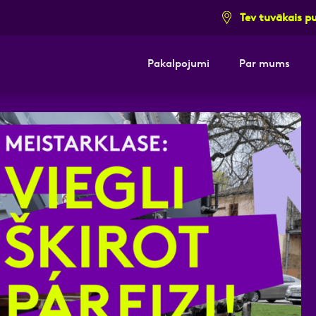
Tev tuvākais p
Pakalpojumi
Par mums
i pieteikuma formu un mēs ar tevi sazi
E-pasts
Kont