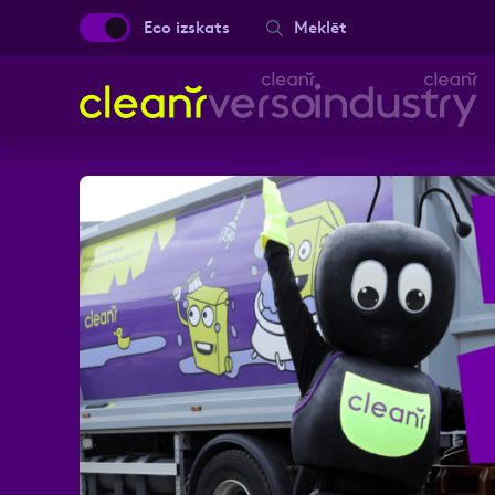
Eco izskats
Meklēt
Aizpild
Vārds, Uzvārds
Ziņa