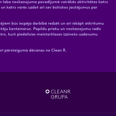
 un laba noskaņojuma pavadījumā vairākās aktivitātes katrs
ir un katrs varēs uzdot arī sev būtiskos jautājumus par
jiem būs iespēja darbībā redzēt un arī iekāpt atkritumu
otāju konteinerus. Papildu prieku un noskaņojumu radīs
trs, kurš piedalīsies meistarklases izzinošo uzdevumu
arī pārsteiguma dāvanas no Clean R.