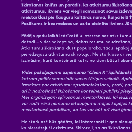
šķirošanas knifus un parādīs, ka atkritumu šķirošana
atkritumus, ikviens var viegli samazināt savus izd
meistarklasi pie Kauguru kultūras nama, Raiņa ielā
Pasākums ir bez maksas un uz to aicināts ikviens Jūr
Pēdējo gadu laikā iedzīvotāju interese par atkritumu
dažādi – vides sakoptība, dabas resursu saudzēšana, 
Atkritumu šķirošana kļūst populārāka, taču iepakoju
pieredzējušu atkritumu šķirotāju. Meistarklasē ar v
izzināsim, kurā konteinerā katrs no tiem būtu liekam
Vides pakalpojumu uzņēmuma “Clean R” izpilddirekto
katram palīdz samazināt savus tēriņus veikalā. Apdo
izmaksas par atkritumu apsaimniekošanu, proti, pare
arī ir nodrošināti šķirošanas konteineri publiski pie
Mēs organizējam šķirošanas meistarklases, lai iedzīvo
var radīt vērā ņemamu ietaupījumu mājas kopējos ko
meistarklasē parādīsim, ka tas var būt arī visai ģime
Meistarklasē būs gādāts, lai interesanti ir gan pieau
kā pieredzējuši atkritumu šķirotāji, tā arī šķirošanas