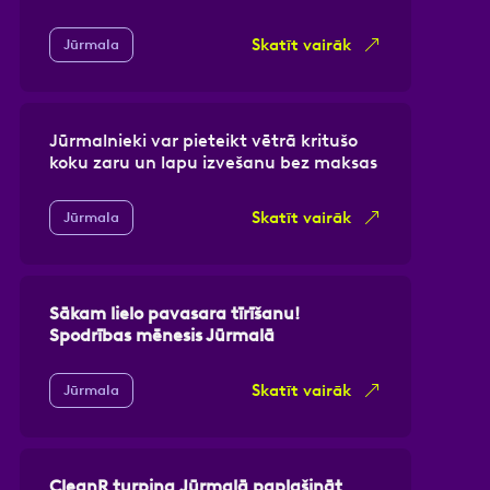
Skatīt vairāk
Jūrmala
Jūrmalnieki var pieteikt vētrā kritušo
koku zaru un lapu izvešanu bez maksas
Skatīt vairāk
Jūrmala
Sākam lielo pavasara tīrīšanu!
Spodrības mēnesis Jūrmalā
Skatīt vairāk
Jūrmala
CleanR turpina
Jūrmalā paplašināt