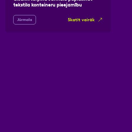
tekstila konteineru pieejamību
Skatīt vairāk
Jūrmala