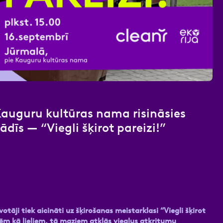
nas datu apstrādei.
Vairāk
Kauguru kultūras nama risināsies
ādīs — “Viegli šķirot pareizi!”
otāji tiek aicināti uz šķirošanas meistarklasi “Viegli šķirot
ēm kā lieliem, tā maziem atklās vieglus atkritumu