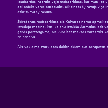
iesaistīties interaktīvajā meistarklasē, kur mūzikas
dalībnieks varēs pārbaudīt, cik zinošs šķirotājs viņš 
atkritumu šķirošanu.
Šķirošanas meistarklasē pie Kultūras nama apmeklētā
izvedēja mašīnā, kas ikdienu iztukšo Jūrmalas iedzīv
gards pārsteigums, pie kura bez maksas varēs tikt ka
risināšanā.
Aktīvākie meistarklases dalībniekiem būs sarūpētas 