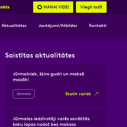
Viegli lasīt
MANAI VIDEI
unkts
Aktualitātes
Jautājumi/Atbildes
Kontakti
nāsimies
Saistītas aktualitātes
akttālrunis
Jūrmalniek, šķiro gudri un maksā
mazāk!
Skatīt vairāk
Jūrmala
Jūrmalas iedzīvotāji varēs savāktās
koku lapas nodot bez maksas