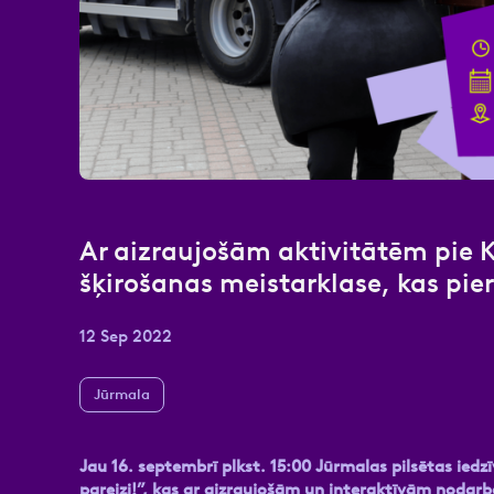
Atzīmējiet, ka piekrītat perso
Ar aizraujošām aktivitātēm pie 
šķirošanas meistarklase, kas pier
12 Sep 2022
Jūrmala
Jau 16. septembrī plkst. 15:00 Jūrmalas pilsētas iedzīv
pareizi!”, kas ar aizraujošām un interaktīvām nodarb