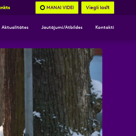
Viegli lasīt
MANAI VIDEI
unkts
Aktualitātes
Jautājumi/Atbildes
Kontakti
nāsimies
akttālrunis