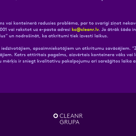
s vai konteinerā radusies problēma, par to svarīgi ziņot nekavē
001 vai rakstot uz e-pasta adresi
kc@cleanr.lv
. Jo ātrāk šāda i
s” un nodrošināt, ka atkritumi tiek izvesti laikus.
 iedzīvotājiem, apsaimniekotājiem un atkritumu savācējiem. “Z
m. Katrs attīrītais pagalms, aizvērtais konteinera vāks vai la
 mērķis ir sniegt kvalitatīvu pakalpojumu arī sarežģītos laika a