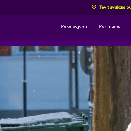
Tev tuvākais p
Pakalpojumi
Par mums
i pieteikuma formu un mēs ar tevi sazi
E-pasts
Kont