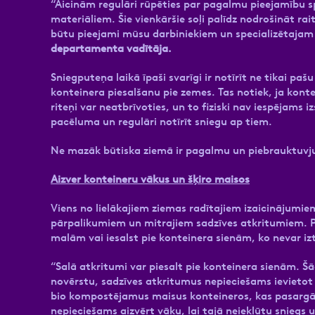
“Aicinām regulāri rūpēties par pagalmu pieejamību sp
materiāliem. Šie vienkāršie soļi palīdz nodrošināt r
būtu pieejami mūsu darbiniekiem un specializētajam 
departamenta vadītāja.
Sniegputeņa laikā īpaši svarīgi ir notīrīt ne tikai paš
konteinera piesalšanu pie zemes. Tas notiek, ja konte
riteņi var neatbrīvoties, un to fiziski nav iespējams
pacēluma un regulāri notīrīt sniegu ap tiem.
Ne mazāk būtiska ziemā ir pagalmu un piebrauktuvju u
Aizver konteineru vākus un šķiro maisos
Viens no lielākajiem ziemas radītajiem izaicinājumiem
pārpalikumiem un mitrajiem sadzīves atkritumiem. Patl
malām vai iesalst pie konteinera sienām, ko nevar iz
“Salā atkritumi var piesalt pie konteinera sienām. Š
novērstu, sadzīves atkritumus nepieciešams ievietot
bio kompostējamus maisus konteineros, kas pasargā a
nepieciešams aizvērt vāku, lai tajā neiekļūtu sniegs u