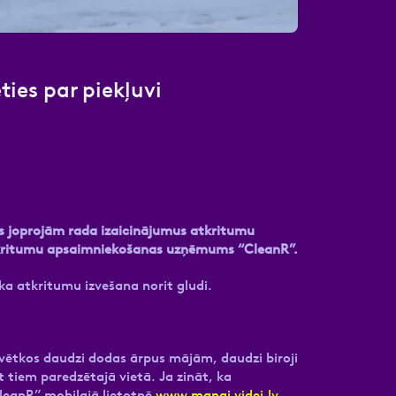
ies par piekļuvi
ks joprojām rada izaicinājumus atkritumu
a atkritumu apsaimniekošanas uzņēmums “CleanR”.
a atkritumu izvešana norit gludi.
 Svētkos daudzi dodas ārpus mājām, daudzi biroji
t tiem paredzētajā vietā. Ja zināt, ka
CleanR” mobilajā lietotnē
www.manai.videi.lv
.