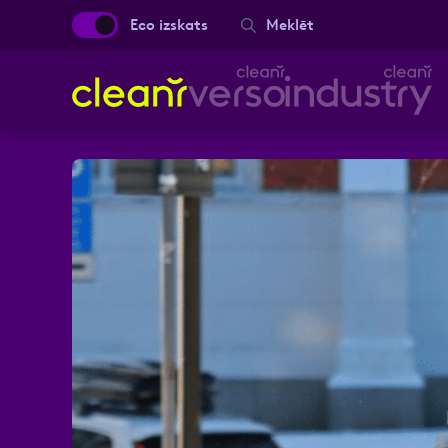
Eco izskats
Meklēt
Aizpild
Vārds, Uzvārds
Ziņa