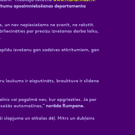
kritumu apsaimniekošanas departamenta
, un nav nepieciešams ne zvanīt, ne rakstīt.
liecināties par precīzu izvešanas darba laiku,
.
papildu izvešanu gan sadzīves atkritumiem, gan
u laukums ir aizputināts, brauktuve ir slidena
valnis vai pagalmā nav, kur apgriezties. Ja par
esošās automašīnas,”
norāda Rumpane.
eši slapjuma un atkalas dēļ. Mitrs un dubļains