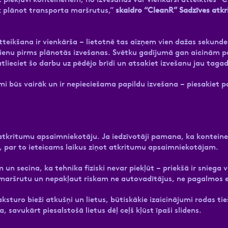
āk plānot transporta maršrutus,”
skaidro “CleanR” Sadzīves at
eikšana ir vienkārša – lietotnē tas aizņem vien dažas sekundes
ienu pirms plānotās izvešanas. Svētku gadījumā gan aicinām pār
atlieciet šo darbu uz pēdējo brīdi un atsakiet izvešanu jau tagad
umi būs vairāk un ir nepieciešama papildu izvešana – piesakiet 
atkritumu apsaimniekotāju. Ja iedzīvotāji pamana, ka konteiner
, par to ieteicams laikus ziņot atkritumu apsaimniekotājam.
un secina, ka tehnika fiziski nevar piekļūt – priekšā ir sniega 
 maršrutu un nepakļaut riskam ne autovadītājus, ne pagalmos 
aksturo bieži atkušņi un lietus, būtiskākie izaicinājumi rodas ti
avukārt piesalstošā lietus dēļ ceļš kļūst īpaši slidens.