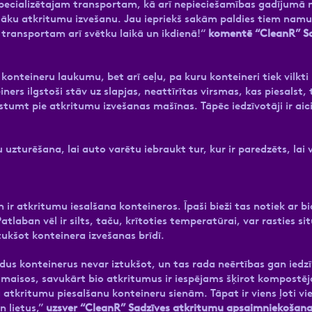
ecializētajam transportam, kā arī nepieciešamības gadījumā nok
aitāku atkritumu izvešanu. Jau iepriekš sakām paldies tiem namu
transportam arī svētku laikā un ikdienā!“
komentē “CleanR” S
u konteineru laukumu, bet arī ceļu, pa kuru konteineri tiek vilkti
iners ilgstoši stāv uz slapjas, neattīrītas virsmas, kas piesals
 izstumt pie atkritumu izvešanas mašīnas. Tāpēc iedzīvotāji ir a
zturēšana, lai auto varētu iebraukt tur, kur ir paredzēts, lai 
 ir atkritumu iesalšana konteineros. Īpaši bieži tas notiek ar 
aban vēl ir silts, taču, krītoties temperatūrai, var rasties sit
tukšot konteinera izvešanas brīdī.
ādus konteinerus nevar iztukšot, un tas rada neērtības gan ied
 maisos, savukārt bio atkritumus ir iespējams šķirot kompostēj
tkritumu piesalšanu konteineru sienām. Tāpat ir viens ļoti v
n lietus,”
uzsver “CleanR” Sadzīves atkritumu apsaimniekošana