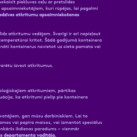
aisīt piekļuves ceļu ar pretslīdes
 apsaimniekotājiem, kuri rūpējas, lai pagalmi
adzīves atkritumu apsaimniekošanas
 līdz atkritumu vedējam. Svarīgi ir arī nepieļaut
t, temperatūrai krītot. Šādā gadījumā konteinera
icināti konteinerus novietot uz cieta pamata vai
varētu izvest atkritumus.
bioloģiskajiem atkritumiem, pārtikas
uācija, ka atkritumi pielīp pie konteinera
zīvotājiem, gan mūsu darbiniekiem. Lai to
amos vai papīra maisos, vai izmantot speciālus
ienkāršs ikdienas paradums – vienmēr
s departamenta vadītāja.