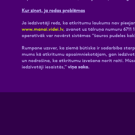
Kur ziņot, ja rodas problēmas
Ja iedzīvotāji redz, ka atkritumu laukums nav pieejam
www.manai.videi.lv
, zvanot uz tālruņa numuru 6711 1
operatīvāk var novērst sistēmas “šauros pudeles kaklu
Rumpane uzsver, ka ziemā būtiska ir sadarbība starp
mums kā atkritumu apsaimniekotājam, gan iedzīvotājie
un nodrošina, ka atkritumu izvešana norit raiti. Mūsu
iedzīvotāji iesaistās,”
viņa saka.