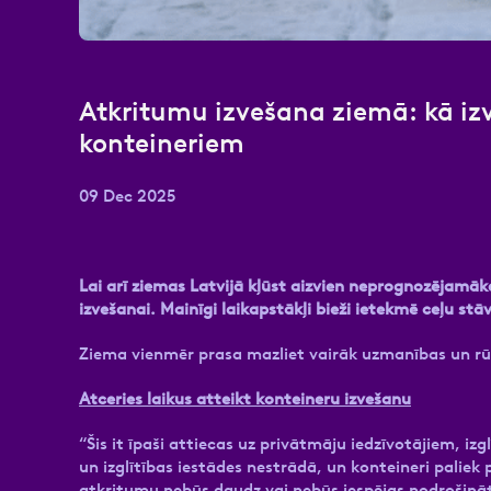
Atkritumu izvešana ziemā: kā izv
konteineriem
09 Dec 2025
Lai arī ziemas Latvijā kļūst aizvien neprognozējamāk
izvešanai. Mainīgi laikapstākļi bieži ietekmē ceļu 
Ziema vienmēr prasa mazliet vairāk uzmanības un rūp
Atceries laikus atteikt konteineru izvešanu
“Šis it īpaši attiecas uz privātmāju iedzīvotājiem, 
un izglītības iestādes nestrādā, un konteineri paliek
atkritumu nebūs daudz vai nebūs iespējas nodrošināt 