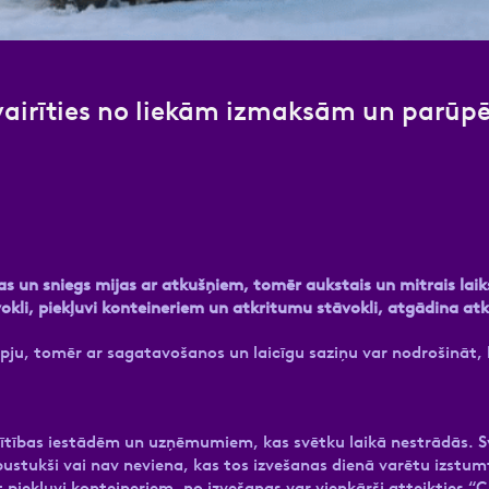
airīties no liekām izmaksām un parūpēt
as un sniegs mijas ar atkušņiem, tomēr aukstais un mitrais lai
stāvokli, piekļuvi konteineriem un atkritumu stāvokli, atgādin
ju, tomēr ar sagatavošanos un laicīgu saziņu var nodrošināt, k
izglītības iestādēm un uzņēmumiem, kas svētku laikā nestrādās.
 pustukši vai nav neviena, kas tos izvešanas dienā varētu izstum
piekļuvi konteineriem, no izvešanas var vienkārši atteikties “