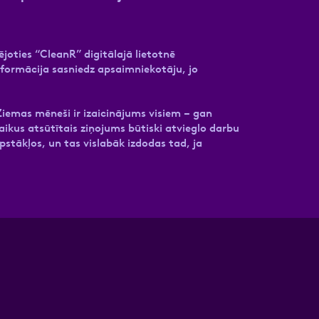
joties “CleanR” digitālajā lietotnē
nformācija sasniedz apsaimniekotāju, jo
iemas mēneši ir izaicinājums visiem – gan
ikus atsūtītais ziņojums būtiski atvieglo darbu
pstākļos, un tas vislabāk izdodas tad, ja