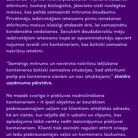
atkritumi, tostarp bioloģiskie, jāievieto cieši noslēgtos
maisos, kas palīdz samazināt mitruma daudzumu.
Privātmāju iedzīvotājiem ieteicams pirms izmešanas
atkritumu maisus īslaicīgi atdzesēt ārā, lai samazinātu
kondensāta veidošanos. Savukārt daudzdzīvokļu māju
iedzīvotājiem ieteicams kopā ar apsaimniekotāju apsvērt
nojumes izveidi virs konteineriem, kas būtiski samazina
nokrišņu ietekmi.
“Samērīgs mitrums un novērsta nokrišņu iekļūšana
konteineros būtiski samazina situācijas, kad atkritumi
pielīp pie konteinera sienām un nav iztukšojami,”
skaidro
uzņēmuma pārstāve.
Ne mazāk svarīga ir piekļuves nodrošināšana
konteineriem – it īpaši objektos ar šaurākiem
piebraucamajiem ceļiem vai klientiem attālākās adresēs,
kā arī vietās, kur reljefa dēļ ir uzkalni un slīpums, kas
apledojuma laikā varētu radīt izaicinājumus piekļuvei
konteineriem. Klienti tiek aicināti regulāri attīrīt sniegu
un ledu piebraucamajos ceļos un konteineru laukumos,