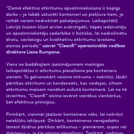
“Ziemā efektīva atkritumu apsaimniekošana ir kopīgs
darbs – jo labāk uzturēti konteineri un piekļuve tiem, jo
raitāk varam nodrošināt pakalpojumus. Laikapstākļi
Latvijā šoziem kļūst arvien svārstīgāki, tāpēc iedzīvotāju
un apsaimniekotāju sadarbība ir būtiska, lai nodrošinātu
drošu, savlaicīgu un kvalitatīvu atkritumu izvešanu
ziemas periodā,”
uzsver “CleanR” operacionālās vadības
direktore Liene Rumpane.
Viens no biežākajiem izaicinājumiem mainīgos
laikapstākļos ir atkritumu piesalšana pie konteineru
sienām. To galvenokārt veicina mitrums – nokrišņi, šķidri
pārtikas atkritumi un kondensāts, kas veidojas, siltam
atkritumu maisam nonākot aukstā konteinerā. Lai no tā
izvairītos, “CleanR” aicina ievērot vairākus vienkāršus,
bet efektīvus principus.
Pirmkārt, vienmēr jāaizver konteinera vāks, lai nokrišņi
neiekļūtu iekšpusē. Otrkārt, konteineros nevajadzētu
izmest šķidrus pārtikas atlikumus – piemēram, zupas vai
dzērienus –, jo tie veicina piesalšanu. Treškārt, sadzīves