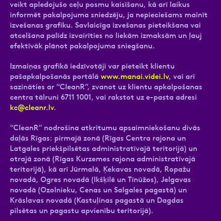
veikt apledojušo ceļu posmu kaisīšanu, kā arī laikus
informēt pakalpojuma sniedzēju, ja nepieciešams mainīt
izvešanas grafiku. Savlaicīga izvešanas pieteikšana vai
atcelšana palīdz izvairīties no liekām izmaksām un ļauj
efektīvāk plānot pakalpojuma sniegšanu.
Izmaiņas grafikā iedzīvotāji var pieteikt klientu
pašapkalpošanās portālā
www.manai.videi.lv
, vai arī
sazināties ar “CleanR”, zvanot uz klientu apkalpošanas
centra tālruni 6711 1001, vai rakstot uz e-pasta adresi
kc@cleanr.lv
.
“CleanR” nodrošina atkritumu apsaimniekošanu divās
daļās Rīgas: pirmajā zonā (Rīgas Centra rajona un
Latgales priekšpilsētas administratīvajā teritorijā) un
otrajā zonā (Rīgas Kurzemes rajona administratīvajā
teritorijā), kā arī Jūrmalā, Ķekavas novadā, Ropažu
novadā, Ogres novadā (Ikšķilē un Tīnūžos), Jelgavas
novadā (Ozolnieku, Cenas un Salgales pagastā) un
Krāslavas novadā (Kastuļinas pagastā un Dagdas
pilsētas un pagastu apvienību teritorijā).