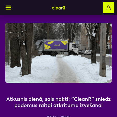
Aizpildi pieteikuma formu un mēs ar tevi
sazināsimies
Vārds, Uzvārds
E-pasts
Atkusnis dienā, sals naktī: “CleanR” sniedz
padomus raitai atkritumu izvešanai
Kontakttālrunis