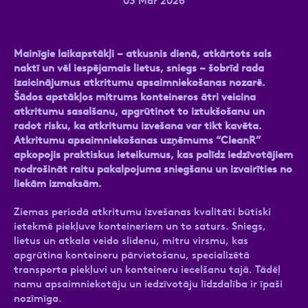
03 Mar 2026
Mainīgie laikapstākļi – atkusnis dienā, atkārtots sals
Ziņa
naktī un vēl iespējamais lietus, sniegs – šobrīd rada
izaicinājumus atkritumu apsaimniekošanas nozarē.
Šādos apstākļos mitrums konteineros ātri veicina
atkritumu sasalšanu, apgrūtinot to iztukšošanu un
radot risku, ka atkritumu izvešana var tikt kavēta.
Atkritumu apsaimniekošanas uzņēmums “CleanR”
apkopojis praktiskus ieteikumus, kas palīdz iedzīvotājiem
nodrošināt raitu pakalpojuma sniegšanu un izvairīties no
liekām izmaksām.
Atzīmējiet, ka piekrītat personas datu
apstrādei.
Vairāk
Ziemas periodā atkritumu izvešanas kvalitāti būtiski
ietekmē piekļuve konteineriem un to saturs. Sniegs,
lietus un atkala veido slidenu, mitru virsmu, kas
apgrūtina konteineru pārvietošanu, specializētā
transporta piekļuvi un konteineru iecelšanu tajā. Tādēļ
namu apsaimniekotāju un iedzīvotāju līdzdalība ir īpaši
nozīmīga.