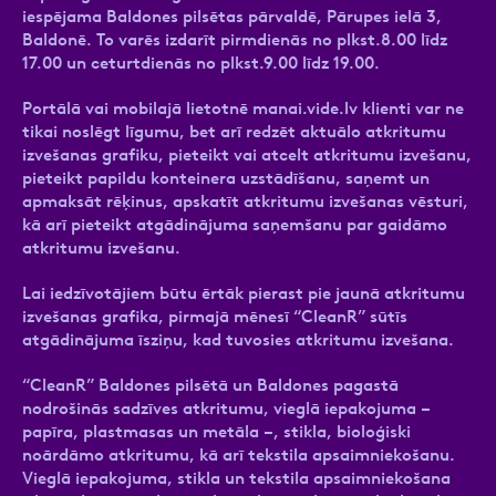
iespējama Baldones pilsētas pārvaldē, Pārupes ielā 3,
Baldonē. To varēs izdarīt pirmdienās no plkst.8.00 līdz
17.00 un ceturtdienās no plkst.9.00 līdz 19.00.
Portālā vai mobilajā lietotnē manai.vide.lv klienti var ne
tikai noslēgt līgumu, bet arī redzēt aktuālo atkritumu
izvešanas grafiku, pieteikt vai atcelt atkritumu izvešanu,
pieteikt papildu konteinera uzstādīšanu, saņemt un
apmaksāt rēķinus, apskatīt atkritumu izvešanas vēsturi,
kā arī pieteikt atgādinājuma saņemšanu par gaidāmo
atkritumu izvešanu.
Lai iedzīvotājiem būtu ērtāk pierast pie jaunā atkritumu
izvešanas grafika, pirmajā mēnesī “CleanR” sūtīs
atgādinājuma īsziņu, kad tuvosies atkritumu izvešana.
“CleanR” Baldones pilsētā un Baldones pagastā
nodrošinās sadzīves atkritumu, vieglā iepakojuma –
papīra, plastmasas un metāla –, stikla, bioloģiski
noārdāmo atkritumu, kā arī tekstila apsaimniekošanu.
Vieglā iepakojuma, stikla un tekstila apsaimniekošana