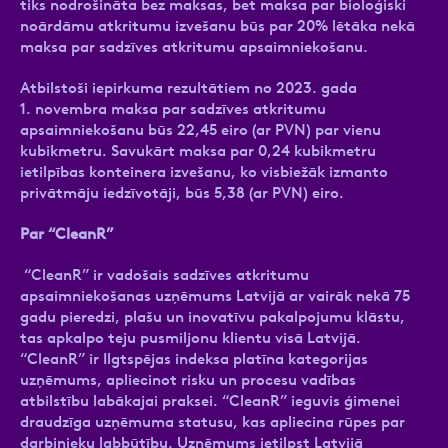
tiks nodrošināta bez maksas, bet maksa par bioloģiski
noārdāmu atkritumu izvešanu būs par 20% lētāka nekā
maksa par sadzīves atkritumu apsaimniekošanu.
Atbilstoši iepirkuma rezultātiem no 2023. gada
1. novembra maksa par sadzīves atkritumu
apsaimniekošanu būs 22,45 eiro (ar PVN) par vienu
kubikmetru. Savukārt maksa par 0,24 kubikmetru
ietilpības konteinera izvešanu, ko visbiežāk izmanto
privātmāju iedzīvotāji, būs 5,38 (ar PVN) eiro.
Par “CleanR”
“CleanR” ir vadošais sadzīves atkritumu
apsaimniekošanas uzņēmums Latvijā ar vairāk nekā 75
gadu pieredzi, plašu un inovatīvu pakalpojumu klāstu,
tas apkalpo teju pusmiljonu klientu visā Latvijā.
“CleanR” ir Ilgtspējas indeksa platīna kategorijas
uzņēmums, apliecinot risku un procesu vadības
atbilstību labākajai praksei. “CleanR” ieguvis ģimenei
draudzīga uzņēmuma statusu, kas apliecina rūpes par
darbinieku labbūtību. Uzņēmums ietilpst Latvijā