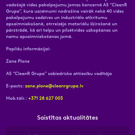
vadošajā vides pakalpojumu jomas koncernā AS “CleanR
Grupa”, kura uzņēmumi nodrošina vairāk nekā 40 vides
pakalpojumu sadzīves un industriālo atkritumu
apsaimniekošanā, otrreizējo materiālu šķirošanā un
pārstrādē, kā arī telpu un pilsētvides uzkopšanas un
namu apsaimniekošanas jomā.
Papildu informācijai:
Zane Plone
AS “CleanR Grupa” sabiedrisko attiecību vadītāja
E-pasts:
zane.plone@cleanrgrupa.lv
Mob.tālr.:
+371 28 627 003
Saistītas aktualitātes