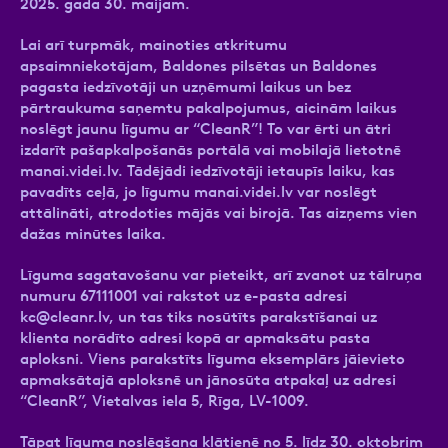
2025. gada 30. maijam.
Lai arī turpmāk, mainoties atkritumu
apsaimniekotājam, Baldones pilsētas un Baldones
pagasta iedzīvotāji un uzņēmumi laikus un bez
pārtraukuma saņemtu pakalpojumus, aicinām laikus
noslēgt jaunu līgumu ar “CleanR”! To var ērti un ātri
izdarīt pašapkalpošanās portālā vai mobilajā lietotnē
manai.videi.lv. Tādējādi iedzīvotāji ietaupīs laiku, kas
pavadīts ceļā, jo līgumu manai.videi.lv var noslēgt
attālināti, atrodoties mājās vai birojā. Tas aizņems vien
dažas minūtes laika.
Līguma sagatavošanu var pieteikt, arī zvanot uz tālruņa
numuru 67111001 vai rakstot uz e-pasta adresi
kc@cleanr.lv
, un tas tiks nosūtīts parakstīšanai uz
klienta norādīto adresi kopā ar apmaksātu pasta
aploksni. Viens parakstīts līguma eksemplārs jāievieto
apmaksātajā aploksnē un jānosūta atpakaļ uz adresi
“CleanR”, Vietalvas iela 5, Rīga, LV-1009.
Tāpat līguma noslēgšana klātienē no 5. līdz 30. oktobrim