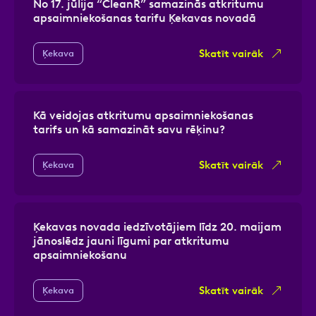
No 17. jūlija “CleanR” samazinās atkritumu
apsaimniekošanas tarifu Ķekavas novadā
Skatīt vairāk
Ķekava
Kā veidojas atkritumu apsaimniekošanas
tarifs un kā samazināt savu rēķinu?
Skatīt vairāk
Ķekava
Ķekavas novada iedzīvotājiem līdz 20. maijam
jānoslēdz jauni līgumi par atkritumu
apsaimniekošanu
Skatīt vairāk
Ķekava