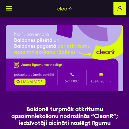
Aizpildi pieteikuma formu un mēs ar tevi
sazināsimies
Vārds, Uzvārds
E-pasts
Baldonē turpmāk atkritumu
apsaimniekošanu nodrošinās “CleanR”;
iedzīvotāji aicināti noslēgt līgumu
Kontakttālrunis