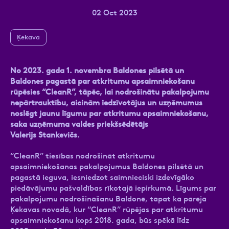
02 Oct 2023
Ķekava
Ziņa
No 2023. gada 1. novembra Baldones pilsētā un
Baldones pagastā par atkritumu apsaimniekošanu
rūpēsies “CleanR”, tāpēc, lai nodrošinātu pakalpojumu
nepārtrauktību, aicinām iedzīvotājus un uzņēmumus
noslēgt jaunu līgumu par atkritumu apsaimniekošanu,
saka uzņēmuma valdes priekšsēdētājs
Valerijs Stankevičs.
Atzīmējiet, ka piekrītat personas datu
apstrādei.
Vairāk
“CleanR” tiesības nodrošināt atkritumu
apsaimniekošanas pakalpojumus Baldones pilsētā un
pagastā ieguva, iesniedzot saimnieciski izdevīgāko
piedāvājumu pašvaldības rīkotajā iepirkumā. Līgums par
pakalpojumu nodrošināšanu Baldonē, tāpat kā pārējā
Ķekavas novadā, kur “CleanR” rūpējas par atkritumu
apsaimniekošanu kopš 2018. gada, būs spēkā līdz