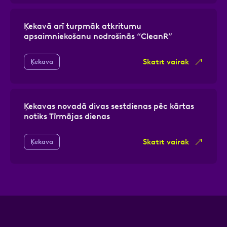
Ķekavā arī turpmāk atkritumu
apsaimniekošanu nodrošinās “CleanR”
Skatīt vairāk
Ķekava
Ķekavas novadā divas sestdienas pēc kārtas
notiks Tīrmājas dienas
Skatīt vairāk
Ķekava