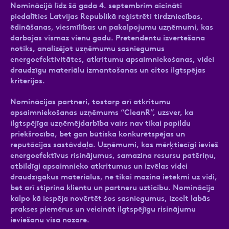
Nominācijā līdz šā gada 4. septembrim aicināti
piedalīties Latvijas Republikā reģistrēti tirdzniecības,
ēdināšanas, viesmīlības un pakalpojumu uzņēmumi, kas
darbojas vismaz vienu gadu. Pretendentu izvērtēšana
notiks, analizējot uzņēmumu sasniegumus
energoefektivitātes, atkritumu apsaimniekošanas, videi
draudzīgu materiālu izmantošanas un citos ilgtspējas
kritērijos.
Nominācijas partneri, tostarp arī atkritumu
apsaimniekošanas uzņēmums “CleanR”, uzsver, ka
ilgtspējīga uzņēmējdarbība vairs nav tikai papildu
priekšrocība, bet gan būtiska konkurētspējas un
reputācijas sastāvdaļa. Uzņēmumi, kas mērķtiecīgi ievieš
energoefektīvus risinājumus, samazina resursu patēriņu,
atbildīgi apsaimnieko atkritumus un izvēlas videi
draudzīgākus materiālus, ne tikai mazina ietekmi uz vidi,
bet arī stiprina klientu un partneru uzticību. Nominācija
kalpo kā iespēja novērtēt šos sasniegumus, izcelt labās
prakses piemērus un veicināt ilgtspējīgu risinājumu
ieviešanu visā nozarē.