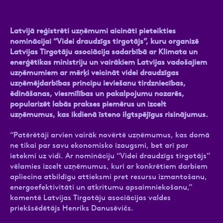
Latvijā reģistrēti uzņēmumi aicināti pieteikties
nominācijai “Videi draudzīgs tirgotājs”, kuru organizē
Ziņa
Latvijas Tirgotāju asociācija sadarbībā ar Klimata un
enerģētikas ministriju un vairākiem Latvijas vadošajiem
uzņēmumiem ar mērķi veicināt videi draudzīgas
uzņēmējdarbības principu ieviešanu tirdzniecības,
ēdināšanas, viesmīlības un pakalpojumu nozarēs,
popularizēt labās prakses piemērus un izcelt
uzņēmumus, kas ikdienā īsteno ilgtspējīgus risinājumus.
“Patērētāji arvien vairāk novērtē uzņēmumus, kas domā
Atzīmējiet, ka piekrītat personas datu
ne tikai par savu ekonomisko izaugsmi, bet arī par
apstrādei.
Vairāk
ietekmi uz vidi. Ar nomināciju “Videi draudzīgs tirgotājs”
vēlamies izcelt uzņēmumus, kuri ar konkrētiem darbiem
apliecina atbildīgu attieksmi pret resursu izmantošanu,
energoefektivitāti un atkritumu apsaimniekošanu,”
komentē Latvijas Tirgotāju asociācijas valdes
priekšsēdētājs Henriks Danusēvičs.