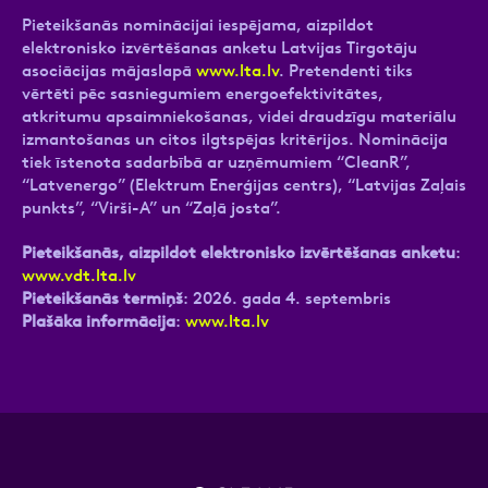
Pieteikšanās nominācijai iespējama, aizpildot
elektronisko izvērtēšanas anketu Latvijas Tirgotāju
asociācijas mājaslapā
www.lta.lv
. Pretendenti tiks
vērtēti pēc sasniegumiem energoefektivitātes,
atkritumu apsaimniekošanas, videi draudzīgu materiālu
izmantošanas un citos ilgtspējas kritērijos. Nominācija
tiek īstenota sadarbībā ar uzņēmumiem “CleanR”,
“Latvenergo” (Elektrum Enerģijas centrs), “Latvijas Zaļais
punkts”, “Virši-A” un “Zaļā josta”.
Pieteikšanās, aizpildot elektronisko izvērtēšanas anketu
:
www.vdt.lta.lv
Pieteikšanās termiņš
: 2026. gada 4. septembris
Plašāka informācija
:
www.lta.lv