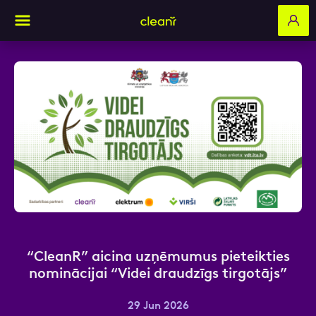
Aizpildi pieteikuma formu un mēs ar tevi
sazināsimies
Vārds, Uzvārds
E-pasts
“CleanR” aicina uzņēmumus pieteikties
nominācijai “Videi draudzīgs tirgotājs”
Kontakttālrunis
29 Jun 2026