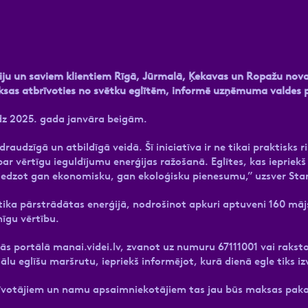
ju un saviem klientiem Rīgā, Jūrmalā, Ķekavas un Ropažu novadā
as atbrīvoties no svētku eglītēm, informē uzņēmuma valdes pri
īdz 2025. gada janvāra beigām.
i draudzīgā un atbildīgā veidā. Šī iniciatīva ir ne tikai praktisks 
 par vērtīgu ieguldījumu enerģijas ražošanā. Eglītes, kas iepriek
niedzot gan ekonomisku, gan ekoloģisku pienesumu,” uzsver Sta
 tika pārstrādātas enerģijā, nodrošinot apkuri aptuveni 160 m
īgu vērtību.
ās portālā manai.videi.lv, zvanot uz numuru 67111001 vai rakst
ālu eglīšu maršrutu, iepriekš informējot, kurā dienā egle tiks iz
dzīvotājiem un namu apsaimniekotājiem tas jau būs maksas pakal