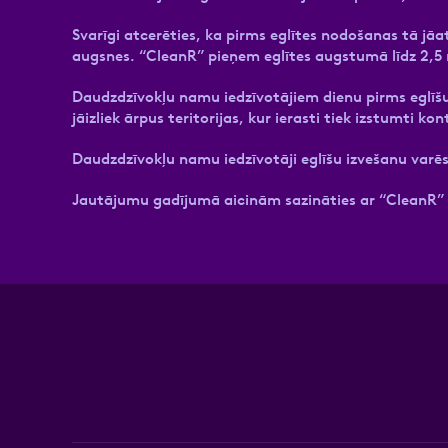
Svarīgi atcerēties, ka pirms eglītes nodošanas tā jāa
augsnes. “CleanR” pieņem eglītes augstumā līdz 2,5 m
Daudzdzīvokļu namu iedzīvotājiem dienu pirms eglīšu
jāizliek ārpus teritorijas, kur ierasti tiek izstumti kon
Daudzdzīvokļu namu iedzīvotāji eglīšu izvešanu varēs
Jautājumu gadījumā aicinām sazināties ar “CleanR” kl