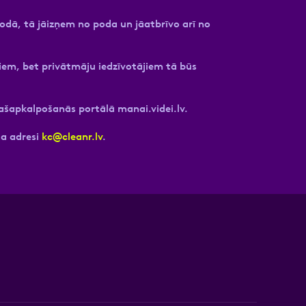
podā, tā jāizņem no poda un jāatbrīvo arī no
iem, bet privātmāju iedzīvotājiem tā būs
pašapkalpošanās portālā manai.videi.lv.
ta adresi
kc@cleanr.lv
.