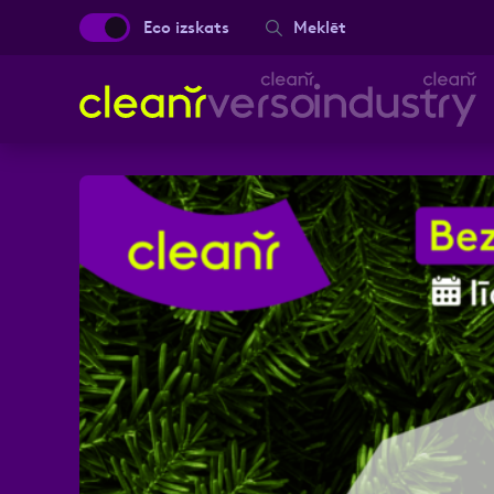
Eco izskats
Meklēt
Aizpild
Vārds, Uzvārds
Ziņa