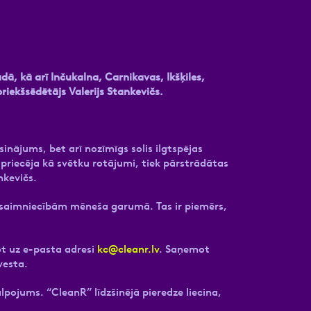
, kā arī Inčukalna, Carnikavas, Ikšķiles,
ekšsēdētājs Valerijs Stankevičs.
risinājums, bet arī nozīmīgs solis ilgtspējas
š priecēja kā svētku rotājumi, tiek pārstrādātas
nkevičs.
ājsaimniecībām mēneša garumā. Tas ir piemērs,
ot uz e-pasta adresi
kc@cleanr.lv
. Saņemot
vesta.
pojums. “CleanR” līdzšinējā pieredze liecina,