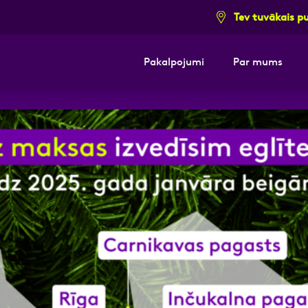
Tev tuvākais p
Pakalpojumi
Par mums
i pieteikuma formu un mēs ar tevi sazi
E-pasts
Kont