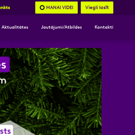
Viegli lasīt
MANAI VIDEI
unkts
Aktualitātes
Jautājumi/Atbildes
Kontakti
nāsimies
akttālrunis