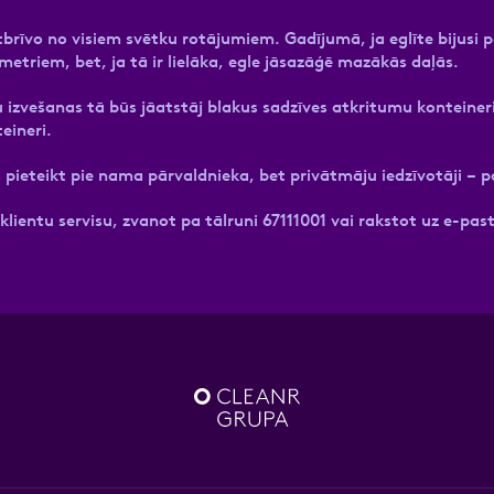
tbrīvo no visiem svētku rotājumiem. Gadījumā, ja eglīte bijusi 
etriem, bet, ja tā ir lielāka, egle jāsazāģē mazākās daļās.
 izvešanas tā būs jāatstāj blakus sadzīves atkritumu konteiner
teineri.
 pieteikt pie nama pārvaldnieka, bet privātmāju iedzīvotāji – 
ientu servisu, zvanot pa tālruni 67111001 vai rakstot uz e-pas