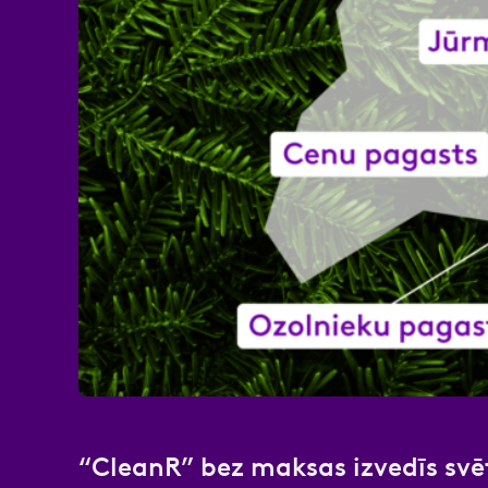
Atzīmējiet, ka piekrītat perso
“CleanR” bez maksas izvedīs svēt