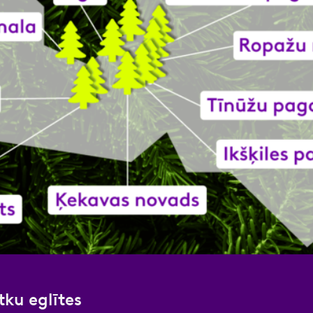
nas datu apstrādei.
Vairāk
ku eglītes