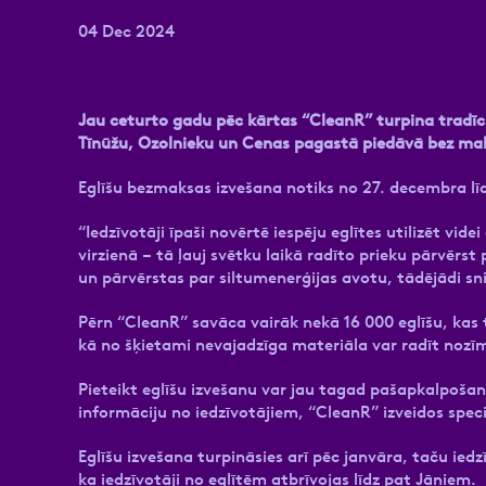
04 Dec 2024
Jau ceturto gadu pēc kārtas “CleanR” turpina tradīci
Tīnūžu, Ozolnieku un Cenas pagastā piedāvā bez maks
Eglīšu bezmaksas izvešana notiks no 27. decembra l
“Iedzīvotāji īpaši novērtē iespēju eglītes utilizēt vide
virzienā – tā ļauj svētku laikā radīto prieku pārvērst
un pārvērstas par siltumenerģijas avotu, tādējādi s
Pērn “CleanR” savāca vairāk nekā 16 000 eglīšu, kas
kā no šķietami nevajadzīga materiāla var radīt nozīm
Pieteikt eglīšu izvešanu var jau tagad pašapkalpošan
informāciju no iedzīvotājiem, “CleanR” izveidos speci
Eglīšu izvešana turpināsies arī pēc janvāra, taču ie
ka iedzīvotāji no eglītēm atbrīvojas līdz pat Jāņiem.