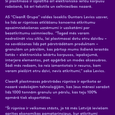
Šī plastmasa ir izplatīta arī elektronisko ierīču korpusu
ražošanā, kā arī tekstila un celtniecības nozarē.
AS “CleanR Grupa” valdes loceklis Guntars Levics uzsver,
ka līdz ar rūpnīcas atklāšanu koncerna atkritumu
apsaimniekošanas uzņēmumi ir uzskatāmi par
bezatkritumu saimniecību. “Tagad mēs varam
nodrošināt visu ciklu, lai plastmasai dotu otru dzīvību –
no savākšanas līdz pat pārstrādātam produktam –
granulām un pārslām, kas pārtop mums ikdienā ierastās
lietās – elektronisko iekārtu korpusos, iepakojumā,
interjera elementos, pat apģērbā un modes aksesuāros.
Šādi mēs redzam, ka reiz izmantotais ir resurss, kam
varam piešķirt otru dzīvi, nevis atkritumi,” saka Levics.
CleanR plastmasas pārstrādes rūpnīca ir aprīkota ar
nozarē vadošajām tehnoloģijām, kas ļaus mēnesī saražot
līdz 1000 tonnām granulu un pārslu, kas teju 100%
apmērā tiek eksportētas.
“Šī rūpnīca ir veiksmes stāsts, jo tā mēs Latvijā ieviešam
aprites ekonomikas pamatprincipus, kur atkritumi