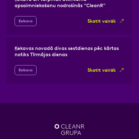
apsaimniekošanu nodrošinās “CleanR”
Skatīt vairāk
Ķekava
Ķekavas novadā divas sestdienas pēc kārtas
notiks Tīrmājas dienas
Skatīt vairāk
Ķekava