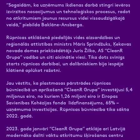
“Sagaidām, ka uzņēmums ikdienas darbā stingri ievēros
izvirzītos nosacījumus un tehnoloģiskos procesus, radot
no atkritumiem jaunus resursus videi vissaudzīgākajā
veidā,” piebilda Baklāne-Ansberga.
Rūpnīcas atklāšanā piedalījās vides aizsardzības un
reģionālās attīstības ministrs Māris Sprindžuks, Ķekavas
novada domes priekšsēdētājs Juris Žilko, AS “CleanR
Grupa” vadība un citi aicinātie viesi. Tika dots svinīgs
starts rūpnīcas darbībai, un dalībniekiem bija iespēja
klātienē aplūkot ražotni.
Jau vēstīts, ka plastmasas pārstrādes rūpnīcas
būvniecībā un aprīkošanā “CleanR Grupa” investējusi 5,4
miljonus eiro, no kuriem 1,26 miljoni eiro ir Eiropas
Savienības Kohēzijas fonda līdzfinansējums, 65% –
uzņēmuma investīcijas. Rūpnīcas būvniecība tika sākta
2022. gadā.
2023. gada janvārī “CleanR Grupa” atklāja arī Latvijā
modernāko dalīti vāktu atkritumu šķirošanas centru