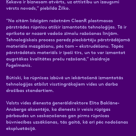
Ķekava ir biznesam atvērts, uz attīstību un izaugsmi
vērsts novads,” piebilda Žilko.
“No citām līdzīgām ražotnēm CleanR plastmasas
pārstrādes rūpnīcu atšķir izmantotās tehnoloģijas. Tā ir
aprīkota ar nozarē vadošo zīmolu ražošanas līnijām.
Tehnoloģiskais process paredz pieckārtēju pārstrādājamā
materiāla mazgāšanu, pēc tam – ekstrudēšanu. Tāpēc
pārstrādātais materiāls ir īpaši tīrs, un to var izmantot
augstākas kvalitātes preču ražošanā,” skaidroja
Fogelmanis.
Būtiski, ka rūpnīcas izbūvē un iekārtošanā izmantotās
tehnoloģijas atbilst visstingrākajiem vides un darba
drošības standartiem.
Valsts vides dienesta ģenerāldirektore Elita Baklāne-
Ansberga akcentēja, ka dienests ir veicis rūpīgas
pārbaudes un saskaņošanas gan pirms rūpnīcas
būvniecības uzsākšanas, tās gaitā, kā arī pēc nodošanas
ekspluatācijā.