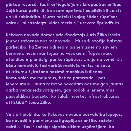
pārtop resursā. Tas ir arī ieguldījums Eiropas Savienības
Zaļā kursa politikā, ko esam apņēmušies pildīt kā valsts
un kā sabiedrība. Mums noteikti vajag šādas rūpnīcas
vairāk, lai sasniegtu vides mērķus,” uzsvēra Sprindžuks.
Ķekavas novada domes priekšsēdētājs Juris Žilko izcēla
jaunās ražotnes nozīmi novadā. “Mūsu filozofija balstās
pārliecībā, ka Zemeslodi esam aizņēmušies no saviem
bērniem, nevis mantojuši no vecākiem. Tāpēc mūsu
atbildība ir pienācīgi par to rūpēties. Un, ja nu tomēr šis
kādu nemotivē, tad varbūt motivēs fakts, ka savu
atkritumu šķirošana nozīmē mazākus ikdienas
komunālos maksājumus, bet to pārstrāde – pat
ieņēmumus. Jaunā ražotne novadam nozīmē gan jaunas
darba vietas iedzīvotājiem, gan nodokļu ieņēmumus
pašvaldības budžetā, ko tālāk investēt infrastruktūras
attīstībā,” teica Žilko.
Viņš arī piebilda, ka Ķekavas novada pašvaldība lepojas,
ka novadā ir par vienu uz ilgtspēju orientētu ražotni
vairāk. “Tas ir spēcīgs signāls citiem uzņēmējiem, ka