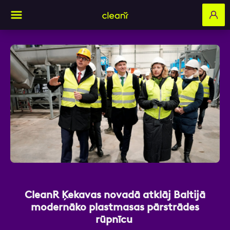
Aizpildi pieteikuma formu un mēs ar tevi
sazināsimies
Vārds, Uzvārds
E-pasts
CleanR Ķekavas novadā atklāj Baltijā
modernāko plastmasas pārstrādes
rūpnīcu
Kontakttālrunis