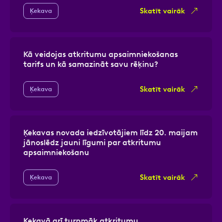
Skatīt vairāk
Ķekava
Kā veidojas atkritumu apsaimniekošanas
tarifs un kā samazināt savu rēķinu?
Skatīt vairāk
Ķekava
Ķekavas novada iedzīvotājiem līdz 20. maijam
jānoslēdz jauni līgumi par atkritumu
apsaimniekošanu
Skatīt vairāk
Ķekava
Ķekavā arī turpmāk atkritumu