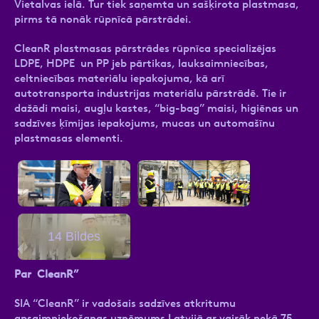
Vietalvas ielā. Tur tiek saņemta un sašķirota plastmasa,
pirms tā nonāk rūpnīcā pārstrādei.
CleanR plastmasas pārstrādes rūpnīca specializējas
LDPE, HDPE un PP jeb pārtikas, lauksaimniecības,
celtniecības materiālu iepakojuma, kā arī
autotransporta industrijas materiālu pārstrādē. Tie ir
dažādi maisi, augļu kastes, “big-bag” maisi, higiēnas un
sadzīves ķīmijas iepakojums, mucas un automašīnu
plastmasas elementi.
14 Bildes
Par CleanR”
SIA “CleanR” ir vadošais sadzīves atkritumu
apsaimniekošanas uzņēmums Latvijā ar vairāk nekā 75