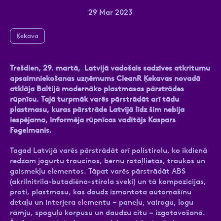
29 Mar 2023
Ķekava
Ziņa
Trešdien, 29. martā,
Latvijā vadošais sadzīves atkritumu
apsaimniekošanas uzņēmums CleanR Ķekavas novadā
atklāja Baltijā modernāko plastmasas pārstrādes
rūpnīcu. Tajā turpmāk varēs pārstrādāt arī tādu
plastmasu, kuras pārstrāde Latvijā līdz šim nebija
iespējama, informēja rūpnīcas vadītājs Kaspars
Fogelmanis.
Atzīmējiet, ka piekrītat personas datu
apstrādei.
Vairāk
Tagad Latvijā varēs pārstrādāt arī polistirolu, ko ikdienā
redzam jogurtu trauciņos, bērnu rotaļlietās, traukos un
gaismekļu elementos. Tāpat varēs pārstrādāt ABS
(akrilnitrila-butadiēna-stirola sveķi) un tā kompozīcijas,
proti, plastmasu, kas daudz izmantota automašīnu
detaļu un interjera elementu – paneļu, vairogu, logu
rāmju, spoguļu korpusu un daudzu citu – izgatavošanā.