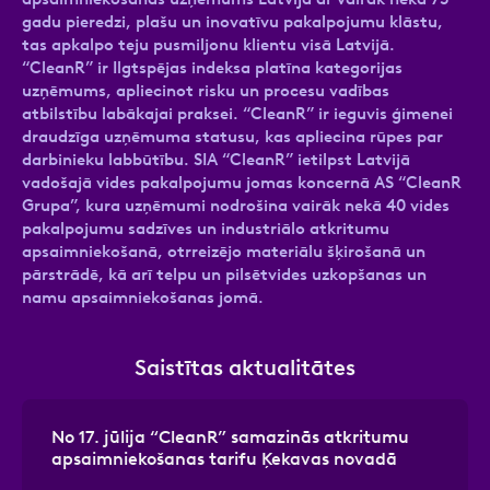
gadu pieredzi, plašu un inovatīvu pakalpojumu klāstu,
tas apkalpo teju pusmiljonu klientu visā Latvijā.
“CleanR” ir Ilgtspējas indeksa platīna kategorijas
uzņēmums, apliecinot risku un procesu vadības
atbilstību labākajai praksei. “CleanR” ir ieguvis ģimenei
draudzīga uzņēmuma statusu, kas apliecina rūpes par
darbinieku labbūtību. SIA “CleanR” ietilpst Latvijā
vadošajā vides pakalpojumu jomas koncernā AS “CleanR
Grupa”, kura uzņēmumi nodrošina vairāk nekā 40 vides
pakalpojumu sadzīves un industriālo atkritumu
apsaimniekošanā, otrreizējo materiālu šķirošanā un
pārstrādē, kā arī telpu un pilsētvides uzkopšanas un
namu apsaimniekošanas jomā.
Saistītas aktualitātes
No 17. jūlija “CleanR” samazinās atkritumu
apsaimniekošanas tarifu Ķekavas novadā