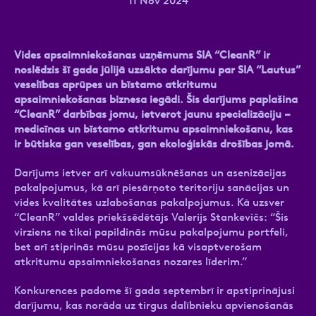
11 Nov 2024
Vides apsaimniekošanas uzņēmums SIA “CleanR” ir
Ziņa
noslēdzis šī gada jūlijā uzsākto darījumu par SIA “Lautus”
veselības aprūpes un bīstamo atkritumu
apsaimniekošanas biznesa iegādi. Šis darījums paplašina
“CleanR” darbības jomu, ietverot jaunu specializāciju –
medicīnas un bīstamo atkritumu apsaimniekošanu, kas
ir būtiska gan veselības, gan ekoloģiskās drošības jomā.
Darījums ietver arī vakuumsūknēšanas un asenizācijas
pakalpojumus, kā arī piesārņoto teritoriju sanācijas un
Atzīmējiet, ka piekrītat personas datu
vides kvalitātes uzlabošanas pakalpojumus. Kā uzsver
apstrādei.
Vairāk
“CleanR” valdes priekšsēdētājs Valerijs Stankevičs: “Šis
virziens ne tikai papildinās mūsu pakalpojumu portfeli,
bet arī stiprinās mūsu pozīcijas kā visaptverošam
atkritumu apsaimniekošanas nozares līderim.”
Konkurences padome šī gada septembrī ir apstiprinājusi
darījumu, kas norāda uz tirgus dalībnieku apvienošanās