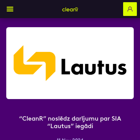
Aizpildi pieteikuma formu un mēs ar tevi
sazināsimies
Vārds, Uzvārds
E-pasts
“CleanR” noslēdz darījumu par SIA
“Lautus” iegādi
Kontakttālrunis