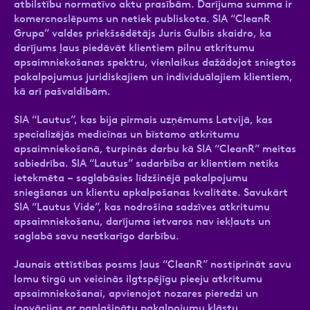
atbilstību normatīvo aktu prasībām. Darījuma summa ir
komercnoslēpums un netiek publiskota. SIA “CleanR
Grupa” valdes priekšsēdētājs Juris Gulbis skaidro, ka
darījums ļaus piedāvāt klientiem pilnu atkritumu
apsaimniekošanas spektru, vienlaikus dažādojot sniegtos
pakalpojumus juridiskajiem un individuālajiem klientiem,
kā arī pašvaldībām.
SIA “Lautus”, kas bija pirmais uzņēmums Latvijā, kas
specializējās medicīnas un bīstamo atkritumu
apsaimniekošanā, turpinās darbu kā SIA “CleanR” meitas
sabiedrība. SIA “Lautus” sadarbība ar klientiem netiks
ietekmēta – saglabāsies līdzšinējā pakalpojumu
sniegšanas un klientu apkalpošanas kvalitāte. Savukārt
SIA “Lautus Vide”, kas nodrošina sadzīves atkritumu
apsaimniekošanu, darījuma ietvaros nav iekļauts un
saglabā savu neatkarīgo darbību.
Jaunais attīstības posms ļaus “CleanR” nostiprināt savu
lomu tirgū un veicinās ilgtspējīgu pieeju atkritumu
apsaimniekošanai, apvienojot nozares pieredzi un
inovācijas ar paplašinātu pakalpojumu klāstu.