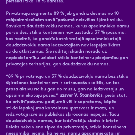
pieteikti tikai 18 % adresēs.
Privātmāju segmentā 89 % jeb gandrīz deviņas no 10
mājsaimniecībām savā īpašumā neizvēlas šķirot stiklu.
Savukārt daudzdzīvokļu namos, kurus apsaimnieko namu
pārvaldes, stikla konteineri nav uzstādīti 37 % īpašumu,
kas nozīmē, ka gandrīz katrā trešajā apsaimniekotajā
daudzdzīvokļu namā iedzīvotājiem nav iespējas šķirot
stikla atkritumus. Šie rādītāji skaidri norāda uz
nepieciešamību uzlabot stikla konteineru pieejamību gan
privātajās teritorijās, gan daudzdzīvokļu namos.
“89 % privātmāju un 37 % daudzdzīvokļu namu bez stikla
šķirošanas konteineriem ir satraucošs skaitlis, un tas
prasa aktīvu rīcību gan no mūsu, gan no iedzīvotāju un
apsaimniekotāju puses,”
uzsver V. Stankevičs
, piebilstot,
ka privātīpašumu gadījumā vēl ir saprotams, kāpēc
stikla iepakojuma konteineru īpatsvars ir mazs, un
iedzīvotāji izvēlas publiskās šķirošanas iespējas. Taču
daudzdzīvokļu namos, kur iedzīvotāju skaits ir krietni
lielāks nekā vienā tipveida privātmājā, stikla konteinera
neesamība liecina, ka ne visi namu apsaimniekotāji ir