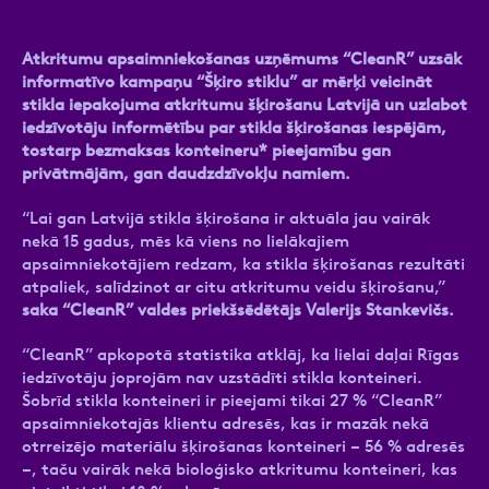
Atkritumu apsaimniekošanas uzņēmums “CleanR” uzsāk
informatīvo kampaņu “Šķiro stiklu” ar mērķi veicināt
stikla iepakojuma atkritumu šķirošanu Latvijā un uzlabot
Ziņa
iedzīvotāju informētību par stikla šķirošanas iespējām,
tostarp bezmaksas konteineru* pieejamību gan
privātmājām, gan daudzdzīvokļu namiem.
“Lai gan Latvijā stikla šķirošana ir aktuāla jau vairāk
nekā 15 gadus, mēs kā viens no lielākajiem
apsaimniekotājiem redzam, ka stikla šķirošanas rezultāti
atpaliek, salīdzinot ar citu atkritumu veidu šķirošanu,”
Atzīmējiet, ka piekrītat personas datu
saka “CleanR” valdes priekšsēdētājs Valerijs Stankevičs.
apstrādei.
Vairāk
“CleanR” apkopotā statistika atklāj, ka lielai daļai Rīgas
iedzīvotāju joprojām nav uzstādīti stikla konteineri.
Šobrīd stikla konteineri ir pieejami tikai 27 % “CleanR”
apsaimniekotajās klientu adresēs, kas ir mazāk nekā
otrreizējo materiālu šķirošanas konteineri – 56 % adresēs
–, taču vairāk nekā bioloģisko atkritumu konteineri, kas