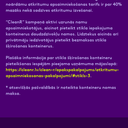
noārdāmu atkritumu apsaimniekošanas tarifs ir par 40%
mazāks nekā sadzīves atkritumu izvešanai.
“CleanR” kampaņā aktīvi uzrunās namu
apsaimniekotājus, aicinot pieteikt stikla iepakojuma
konteinerus daudzdzīvokļu namos. Līdztekus aicinās arī
privātmāju iedzīvotājus pieteikt bezmaksas stikla
šķirošanas konteinerus.
Plašāka informācija par stikla šķirošanas konteineru
pieteikšanas iespējām pieejama uzņēmuma mājaslapā:
https://cleanr.lv/clean-r/apakspakalpojums/atkritumu-
apsaimniekosanas-pakalpojumi/#stikls-3
.
* atsevišķās pašvaldībās ir noteikta konteineru nomas
maksa.