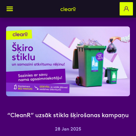
Aizpildi pieteikuma formu un mēs ar tevi
sazināsimies
Vārds, Uzvārds
E-pasts
“CleanR” uzsāk stikla šķirošanas kampaņu
28 Jan 2025
Kontakttālrunis