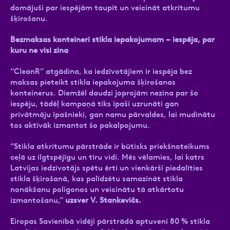
domājuši par iespējām taupīt un veicināt atkritumu
šķirošanu.
Bezmaksas konteineri stikla iepakojumam – iespēja, par
kuru ne visi zina
“CleanR” atgādina, ka iedzīvotājiem ir iespēja bez
maksas pieteikt stikla iepakojuma šķirošanas
konteinerus. Diemžēl daudzi joprojām nezina par šo
iespēju, tādēļ kampaņā tiks īpaši uzrunāti gan
privātmāju īpašnieki, gan namu pārvaldes, lai mudinātu
tos aktīvāk izmantot šo pakalpojumu.
“Stikla atkritumu pārstrāde ir būtisks priekšnoteikums
ceļā uz ilgtspējīgu un tīru vidi. Mēs vēlamies, lai katrs
Latvijas iedzīvotājs spētu ērti un vienkārši piedalīties
stikla šķirošanā, kas palīdzētu samazināt stikla
nonākšanu poligonos un veicinātu tā atkārtotu
izmantošanu,”
uzsver V. Stankevičs.
Eiropas Savienībā vidēji pārstrādā aptuveni 80 % stikla