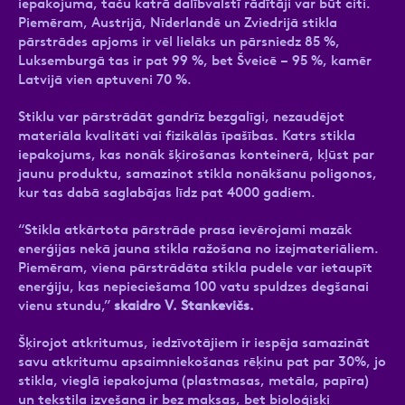
iepakojuma, taču katrā dalībvalstī rādītāji var būt citi.
Piemēram, Austrijā, Nīderlandē un Zviedrijā stikla
pārstrādes apjoms ir vēl lielāks un pārsniedz 85 %,
Luksemburgā tas ir pat 99 %, bet Šveicē – 95 %, kamēr
Latvijā vien aptuveni 70 %.
Stiklu var pārstrādāt gandrīz bezgalīgi, nezaudējot
materiāla kvalitāti vai fizikālās īpašības. Katrs stikla
iepakojums, kas nonāk šķirošanas konteinerā, kļūst par
jaunu produktu, samazinot stikla nonākšanu poligonos,
kur tas dabā saglabājas līdz pat 4000 gadiem.
“Stikla atkārtota pārstrāde prasa ievērojami mazāk
enerģijas nekā jauna stikla ražošana no izejmateriāliem.
Piemēram, viena pārstrādāta stikla pudele var ietaupīt
enerģiju, kas nepieciešama 100 vatu spuldzes degšanai
vienu stundu,”
skaidro V. Stankevičs.
Šķirojot atkritumus, iedzīvotājiem ir iespēja samazināt
savu atkritumu apsaimniekošanas rēķinu pat par 30%, jo
stikla, vieglā iepakojuma (plastmasas, metāla, papīra)
un tekstila izvešana ir bez maksas, bet bioloģiski