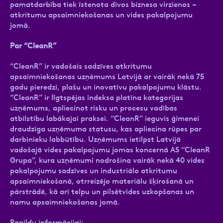
pamatdarbība tiek īstenota divos biznesa virzienos –
atkritumu apsaimniekošanas un vides pakalpojumu
jomā.
Par “CleanR”
“CleanR” ir vadošais sadzīves atkritumu
apsaimniekošanas uzņēmums Latvijā ar vairāk nekā 75
gadu pieredzi, plašu un inovatīvu pakalpojumu klāstu.
“CleanR” ir Ilgtspējas indeksa platīna kategorijas
uzņēmums, apliecinot risku un procesu vadības
atbilstību labākajai praksei. “CleanR” ieguvis ģimenei
draudzīga uzņēmuma statusu, kas apliecina rūpes par
darbinieku labbūtību. Uzņēmums ietilpst Latvijā
vadošajā vides pakalpojumu jomas koncernā AS “CleanR
Grupa”, kura uzņēmumi nodrošina vairāk nekā 40 vides
pakalpojumu sadzīves un industriālo atkritumu
apsaimniekošanā, otrreizējo materiālu šķirošanā un
pārstrādē, kā arī telpu un pilsētvides uzkopšanas un
namu apsaimniekošanas jomā.
Papildu informācijai: