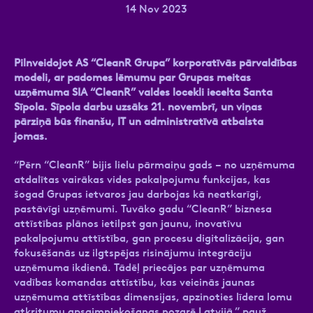
14 Nov 2023
Pilnveidojot AS “CleanR Grupa” korporatīvās pārvaldības
Ziņa
modeli, ar padomes lēmumu par Grupas meitas
uzņēmuma SIA “CleanR” valdes locekli iecelta Santa
Sīpola. Sīpola darbu uzsāks 21. novembrī, un viņas
pārziņā būs finanšu, IT un administratīvā atbalsta
jomas.
“Pērn “CleanR” bijis lielu pārmaiņu gads – no uzņēmuma
atdalītas vairākas vides pakalpojumu funkcijas, kas
Atzīmējiet, ka piekrītat personas datu
šogad Grupas ietvaros jau darbojas kā neatkarīgi,
apstrādei.
Vairāk
pastāvīgi uzņēmumi. Tuvāko gadu “CleanR” biznesa
attīstības plānos ietilpst gan jaunu, inovatīvu
pakalpojumu attīstība, gan procesu digitalizācija, gan
fokusēšanās uz ilgtspējas risinājumu integrāciju
uzņēmuma ikdienā. Tādēļ priecājos par uzņēmuma
vadības komandas attīstību, kas veicinās jaunas
uzņēmuma attīstības dimensijas, apzinoties līdera lomu
atkritumu apsaimniekošanas nozarē Latvijā,” pauž