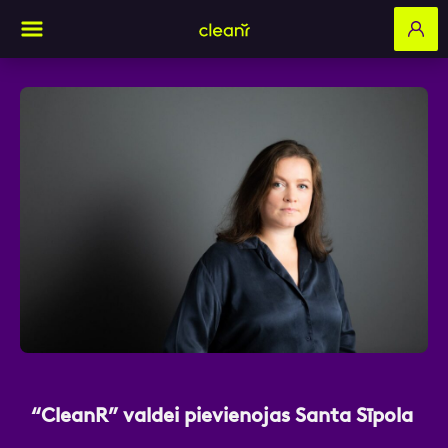
Aizpildi pieteikuma formu un mēs ar tevi
sazināsimies
Vārds, Uzvārds
E-pasts
“CleanR” valdei pievienojas Santa Sīpola
Kontakttālrunis