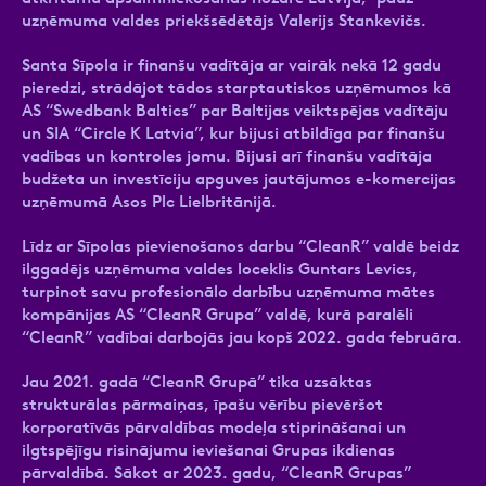
uzņēmuma valdes priekšsēdētājs Valerijs Stankevičs.
Santa Sīpola ir finanšu vadītāja ar vairāk nekā 12 gadu
pieredzi, strādājot tādos starptautiskos uzņēmumos kā
AS “Swedbank Baltics” par Baltijas veiktspējas vadītāju
un SIA “Circle K Latvia”, kur bijusi atbildīga par finanšu
vadības un kontroles jomu. Bijusi arī finanšu vadītāja
budžeta un investīciju apguves jautājumos e-komercijas
uzņēmumā Asos Plc Lielbritānijā.
Līdz ar Sīpolas pievienošanos darbu “CleanR” valdē beidz
ilggadējs uzņēmuma valdes loceklis Guntars Levics,
turpinot savu profesionālo darbību uzņēmuma mātes
kompānijas AS “CleanR Grupa” valdē, kurā paralēli
“CleanR” vadībai darbojās jau kopš 2022. gada februāra.
Jau 2021. gadā “CleanR Grupā” tika uzsāktas
strukturālas pārmaiņas, īpašu vērību pievēršot
korporatīvās pārvaldības modeļa stiprināšanai un
ilgtspējīgu risinājumu ieviešanai Grupas ikdienas
pārvaldībā. Sākot ar 2023. gadu, “CleanR Grupas”