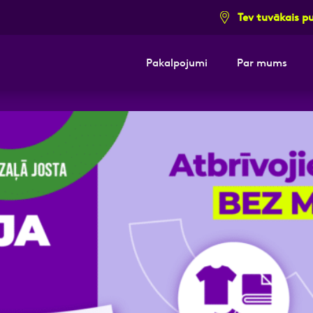
Tev tuvākais p
Pakalpojumi
Par mums
i pieteikuma formu un mēs ar tevi sazi
E-pasts
Kont