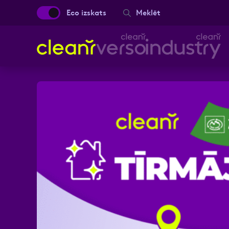
Eco izskats
Meklēt
Aizpild
Vārds, Uzvārds
Ziņa