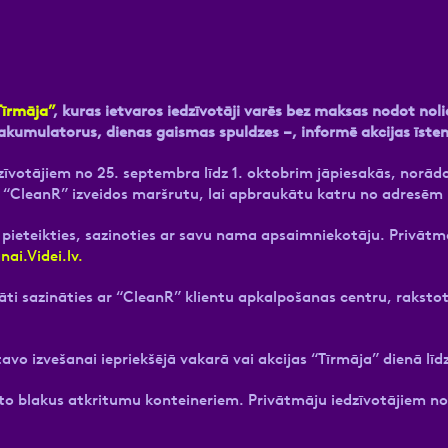
Tīrmāja”
, kuras ietvaros iedzīvotāji varēs bez maksas nodot noli
 akumulatorus, dienas gaismas spuldzes –, informē akcijas īste
dzīvotājiem no 25. septembra līdz 1. oktobrim jāpiesakās, norā
“CleanR” izveidos maršrutu, lai apbraukātu katru no adresēm 
 pieteikties, sazinoties ar savu nama apsaimniekotāju. Privātm
ai.Videi.lv.
āti sazināties ar “CleanR” klientu apkalpošanas centru, raksto
avo izvešanai iepriekšējā vakarā vai akcijas “Tīrmāja” dienā līdz
o blakus atkritumu konteineriem. Privātmāju iedzīvotājiem nodo