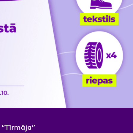
nas datu apstrādei.
Vairāk
a “Tīrmāja”