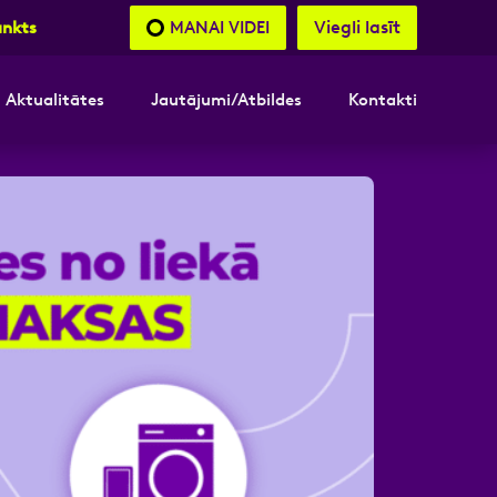
Viegli lasīt
MANAI VIDEI
unkts
Aktualitātes
Jautājumi/Atbildes
Kontakti
nāsimies
akttālrunis