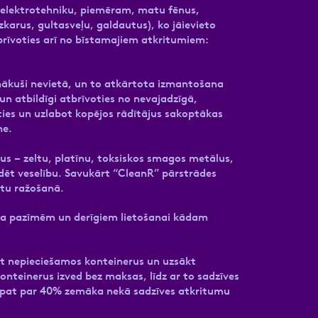
u elektrotehniku, piemēram, matu fēnus,
zkarus, gultasveļu, galdautus), ko jāievieto
brīvoties arī no bīstamajiem atkritumiem:
onākuši nevietā, un to atkārtota izmantošana
un atbildīgi atbrīvoties no nevajadzīgā,
oties un uzlabot kopējos rādītājus sakoptākas
ne.
us – zeltu, platīnu, toksiskos smagos metālus,
dēt veselību. Savukārt “CleanR” pārstrādes
otu ražošanā.
ma pazīmēm un derīgiem lietošanai kādam
eikt nepieciešamos konteinerus un uzsākt
onteinerus izved bez maksas, līdz ar to sadzīves
t pat par 40% zemāka nekā sadzīves atkritumu