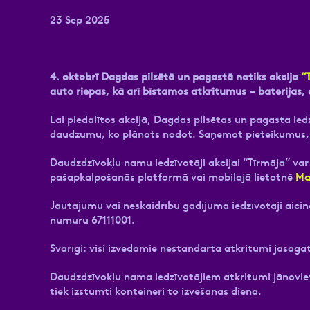
23 Sep 2025
4. oktobrī Dagdas pilsētā un pagastā notiks akcija
“
auto riepas, kā arī bīstamos atkritumus – baterijas,
Lai piedalītos akcijā, Dagdas pilsētas un pagasta ie
daudzumu, ko plānots nodot. Saņemot pieteikumus, 
Daudzdzīvokļu namu iedzīvotāji akcijai “Tīrmāja” var
pašapkalpošanās platformā vai mobilajā lietotnē
Man
Jautājumu vai neskaidrību gadījumā iedzīvotāji aicin
numuru 67111001.
Svarīgi: visi izvedamie nestandarta atkritumi jāsagat
Daudzdzīvokļu nama iedzīvotājiem atkritumi jānoviet
tiek izstumti konteineri to izvešanas dienā.