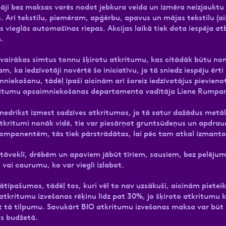
tāji bez maksas varēs nodot jebkura veida un izmēra neizjaukt
s. Arī tekstilu, piemēram, apģērbu, apavus un mājas tekstilu (ai
vieglās automašīnas riepas. Akcijas laikā tiek dota iespēja at
.
va vairākas simtus tonnu šķirotu atkritumu, kas citādāk būtu n
 ka iedzīvotāji novērtē šo iniciatīvu, jo tā sniedz iespēju ērti 
mniekošanu, tādēļ īpaši aicinām arī šoreiz iedzīvotājus pievien
kritumu apsaimniekošanas departamenta vadītāja Liene Rumpa
edrīkst izmest sadzīves atkritumos, jo tā satur dažādus metāl
tkritumi nonāk vidē, tie var piesārņot gruntsūdeņus un apdrau
i komponentēm, tās tiek pārstrādātas, lai pēc tam atkal izmant
tāvoklī, drēbēm un apaviem jābūt tīriem, sausiem, bez pelēju
u vai caurumu, ko var viegli izlabot.
rivātīpašumos, tādēļ tos, kuri vēl to nav uzsākuši, aicinām piet
atkritumu izvešanas rēķinu līdz pat 30%, jo šķiroto atkritumu k
āt tā tilpumu. Savukārt BIO atkritumu izvešanas maksa var bū
s budžetā.