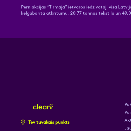
Pērn akcijas “Tīrmāja” ietvaros iedzīvotāji visā Lat
lielgabarīta atkritumu, 20,77 tonnas tekstila un 49,0
Pa
Pa
Akt
Tev tuvākais punkts
Jau