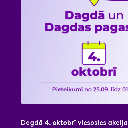
Atzīmējiet, ka piekrītat perso
Dagdā 4. oktobrī viesosies akcij