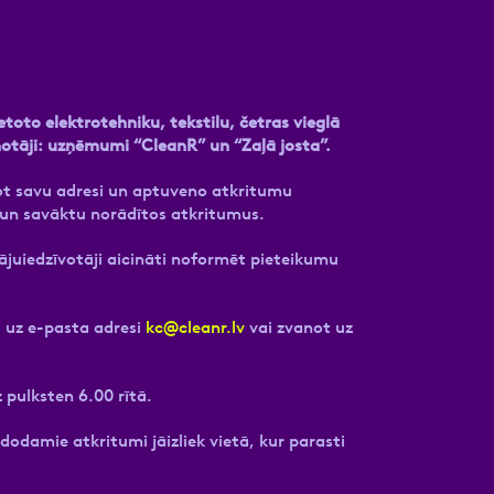
etoto elektrotehniku, tekstilu, četras vieglā
notāji: uzņēmumi “CleanR” un “Zaļā josta”.
dot savu adresi un aptuveno atkritumu
un savāktu norādītos atkritumus.
ājuiedzīvotāji aicināti noformēt pieteikumu
t uz e-pasta adresi
kc@cleanr.lv
vai zvanot uz
 pulksten 6.00 rītā.
damie atkritumi jāizliek vietā, kur parasti