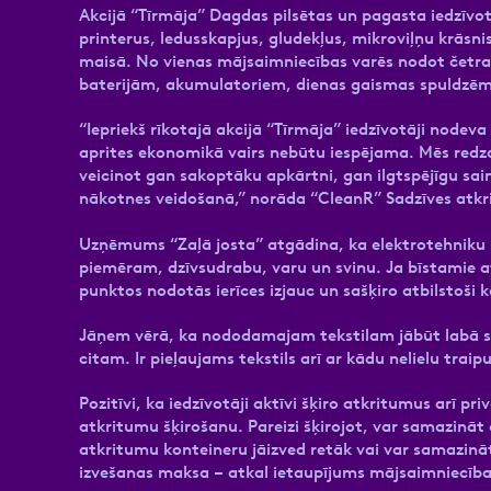
Akcijā “Tīrmāja” Dagdas pilsētas un pagasta iedzīvo
printerus, ledusskapjus, gludekļus, mikroviļņu krāsni
maisā. No vienas mājsaimniecības varēs nodot četras 
baterijām, akumulatoriem, dienas gaismas spuldzēm
“Iepriekš rīkotajā akcijā “Tīrmāja” iedzīvotāji node
aprites ekonomikā vairs nebūtu iespējama. Mēs redzam,
veicinot gan sakoptāku apkārtni, gan ilgtspējīgu sai
nākotnes veidošanā,” norāda “CleanR” Sadzīves at
Uzņēmums “Zaļā josta” atgādina, ka elektrotehniku n
piemēram, dzīvsudrabu, varu un svinu. Ja bīstamie a
punktos nodotās ierīces izjauc un sašķiro atbilstoš
Jāņem vērā, ka nododamajam tekstilam jābūt labā s
citam. Ir pieļaujams tekstils arī ar kādu nelielu traip
Pozitīvi, ka iedzīvotāji aktīvi šķiro atkritumus arī p
atkritumu šķirošanu. Pareizi šķirojot, var samazināt 
atkritumu konteineru jāizved retāk vai var samazin
izvešanas maksa – atkal ietaupījums mājsaimniecība