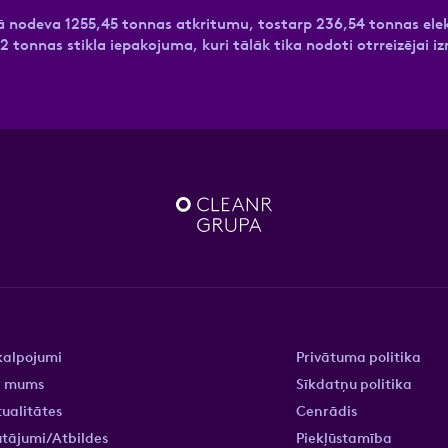
vijā nodeva 1255,45 tonnas atkritumu, tostarp 236,54 tonnas ele
2 tonnas stikla iepakojuma, kuri tālāk tika nodoti otrreizējai i
kalpojumi
Privātuma politika
r mums
Sīkdatņu politika
ualitātes
Cenrādis
tājumi/Atbildes
Piekļūstamība