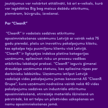
jautājumus var nokārtot attālināti, kā arī e-veikals, kurā
var iegādāties Big bag maisus dažādu atkritumu,
piemēram, būvgružu, izvešanai.
Par “CleanR”
“CleanR” ir vadošais sadzīves atkritumu
apsaimniekošanas uzņēmums Latvijā ar vairāk nekā 75
gadu pieredzi, plašu un inovatīvu pakalpojumu klāstu,
tas apkalpo teju pusmiljonu klientu visā Latvijā.
“CleanR” ir Ilgtspējas indeksa platīna kategorijas
uzņēmums, apliecinot risku un procesu vadības
atbilstību labākajai praksei. “CleanR” ieguvis ģimenei
draudzīga uzņēmuma statusu, kas apliecina rūpes par
darbinieku labbūtību. Uzņēmums ietilpst Latvijā
vadošajā vides pakalpojumu jomas koncernā AS “CleanR
Grupa”, kura uzņēmumi nodrošina vairāk nekā 40 vides
pakalpojumu sadzīves un industriālo atkritumu
apsaimniekošanā, otrreizējo materiālu šķirošanā un
pārstrādē, kā arī telpu un pilsētvides uzkopšanas un
namu apsaimniekošanas jomā.