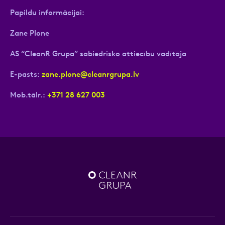
Papildu informācijai:
Zane Plone
AS “CleanR Grupa” sabiedrisko attiecību vadītāja
E-pasts:
zane.plone@cleanrgrupa.lv
Mob.tālr.:
+371 28 627 003