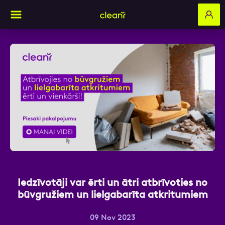
Aizpildi pieteikuma formu un mēs ar tevi
sazināsimies
Vārds, Uzvārds
E-pasts
Iedzīvotāji var ērti un ātri atbrīvoties no
būvgružiem un lielgabarīta atkritumiem
Kontakttālrunis
09 Nov 2023