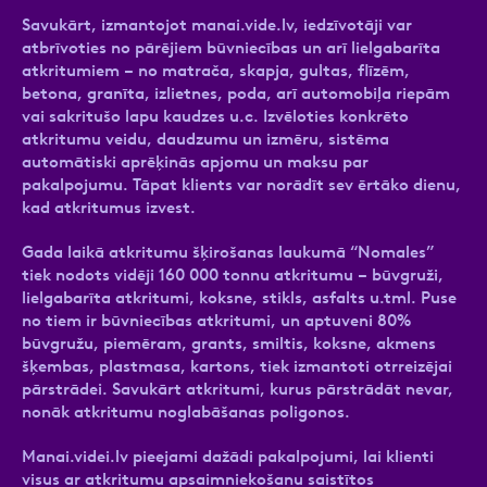
Savukārt, izmantojot manai.vide.lv, iedzīvotāji var
atbrīvoties no pārējiem būvniecības un arī lielgabarīta
atkritumiem – no matrača, skapja, gultas, flīzēm,
betona, granīta, izlietnes, poda, arī automobiļa riepām
vai sakritušo lapu kaudzes u.c. Izvēloties konkrēto
atkritumu veidu, daudzumu un izmēru, sistēma
automātiski aprēķinās apjomu un maksu par
pakalpojumu. Tāpat klients var norādīt sev ērtāko dienu,
kad atkritumus izvest.
Gada laikā atkritumu šķirošanas laukumā “Nomales”
tiek nodots vidēji 160 000 tonnu atkritumu – būvgruži,
lielgabarīta atkritumi, koksne, stikls, asfalts u.tml. Puse
no tiem ir būvniecības atkritumi, un aptuveni 80%
būvgružu, piemēram, grants, smiltis, koksne, akmens
šķembas, plastmasa, kartons, tiek izmantoti otrreizējai
pārstrādei. Savukārt atkritumi, kurus pārstrādāt nevar,
nonāk atkritumu noglabāšanas poligonos.
Manai.videi.lv pieejami dažādi pakalpojumi, lai klienti
visus ar atkritumu apsaimniekošanu saistītos