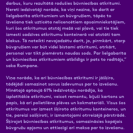
darbus, kuru rezultātā radušies būvniecības atkritumi.
Nereti iedzīvotāji norāda, ka viņi nezina, ko darīt ar
lielgabarīta atkritumiem un būvgružiem, tāpēc to
izvešana tiek uzticēta nelicencētiem apsaimniekotājiem,
kuri šos atkritumus atstāj mežā vai pļavā, vai tie tiek
izmesti sadzīves atkritumu konteinerā vai atstāti tam
blakus. Tā noteikti nevajadzētu darīt, jo, pirmkārt, starp
būvgružiem var būt videi bīstami atkritumi, otrkārt,
personai var tikt piemērots naudas sods. Par lielgabarīta
un būvniecības atkritumiem atbildīgs ir pats to radītājs,”
saka Rumpane.
Viņa norāda, ka arī būvniecības atkritumi ir jāšķiro,
tādējādi samazinot savus izdevumus par to izvešanu.
Minētajā aptaujā 61% iedzīvotāju norādīja, ka
izplatītākie atkritumi, veicot remontu, bijuši kartons un
papīs, kā arī polietilēna plēves un kokmateriāli. Visus šos
atkritumus var izmest šķiroto atkritumu konteineros, un
tie, pareizi sašķiroti, ir izmantojami otrreizējā pārstrādē.
Šķirojot būvniecības atkritumus, samazināsies kopējais
būvgružu apjoms un attiecīgi arī maksa par to izvešanu.