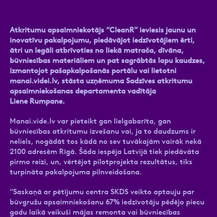
Atkritumu apsaimniekotājs “CleanR” ieviesis jaunu un
inovatīvu pakalpojumu, piedāvājot iedzīvotājiem ērti,
Ziņa
ātri un legāli atbrīvoties no liekā matrača, dīvāna,
būvniecības materiāliem un pat sagrābtās lapu kaudzes,
izmantojot pašapkalpošanās portālu vai lietotni
manai.videi.lv, stāsta uzņēmuma Sadzīves atkritumu
apsaimniekošanas departamenta vadītāja
Liene Rumpane.
Manai.vide.lv var pieteikt gan lielgabarīta, gan
būvniecības atkritumu izvešanu vai, ja to daudzums ir
Atzīmējiet, ka piekrītat personas datu
neliels, nogādāt tos kādā no sev tuvākajām vairāk nekā
apstrādei.
Vairāk
2100 adresēm Rīgā. Šāda iespēja Latvijā tiek piedāvāta
pirmo reizi, un, vērtējot pilotprojekta rezultātus, tiks
turpināta pakalpojuma pilnveidošana.
“Saskaņā ar pētījumu centra SKDS veikto aptauju par
būvgružu apsaimniekošanu 67% iedzīvotāju pēdējo piecu
gadu laikā veikuši mājas remonta vai būvniecības