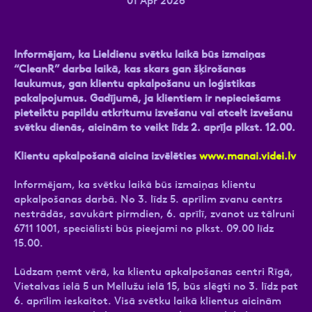
01 Apr 2026
Informējam, ka Lieldienu svētku laikā būs izmaiņas
Ziņa
“CleanR” darba laikā, kas skars gan šķirošanas
laukumus, gan klientu apkalpošanu un loģistikas
pakalpojumus. Gadījumā, ja klientiem ir nepieciešams
pieteiktu papildu atkritumu izvešanu vai atcelt izvešanu
svētku dienās, aicinām to veikt līdz 2. aprīļa plkst. 12.00.
Klientu apkalpošanā aicina izvēlēties
www.manai.videi.lv
Informējam, ka svētku laikā būs izmaiņas klientu
Atzīmējiet, ka piekrītat personas datu
apkalpošanas darbā. No 3. līdz 5. aprīlim zvanu centrs
apstrādei.
Vairāk
nestrādās, savukārt pirmdien, 6. aprīlī, zvanot uz tālruni
6711 1001, speciālisti būs pieejami no plkst. 09.00 līdz
15.00.
Lūdzam ņemt vērā, ka klientu apkalpošanas centri Rīgā,
Vietalvas ielā 5 un Mellužu ielā 15, būs slēgti no 3. līdz pat
6. aprīlim ieskaitot. Visā svētku laikā klientus aicinām