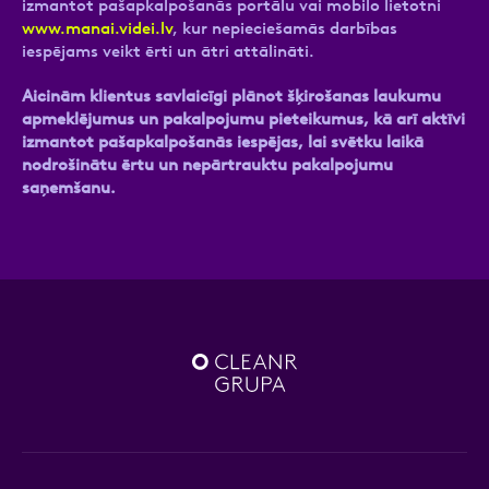
izmantot pašapkalpošanās portālu vai mobilo lietotni
www.manai.videi.lv
, kur nepieciešamās darbības
iespējams veikt ērti un ātri attālināti.
Aicinām klientus savlaicīgi plānot šķirošanas laukumu
apmeklējumus un pakalpojumu pieteikumus, kā arī aktīvi
izmantot pašapkalpošanās iespējas, lai svētku laikā
nodrošinātu ērtu un nepārtrauktu pakalpojumu
saņemšanu.