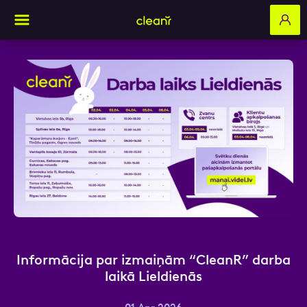
Aizpildi pieteikuma formu un mēs ar tevi
sazināsimies
Vārds, Uzvārds
E-pasts
Informācija par izmaiņām “CleanR” darba
laikā Lieldienās
Kontakttālrunis