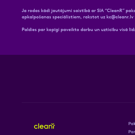
Ja rodas kādi jautājumi saistībā ar SIA “CleanR” pa
apkalpošanas speciālistiem, rakstot uz
kc@cleanr.lv
Paldies par kopīgi paveikto darbu un uzticību visā līd
Pa
Pa