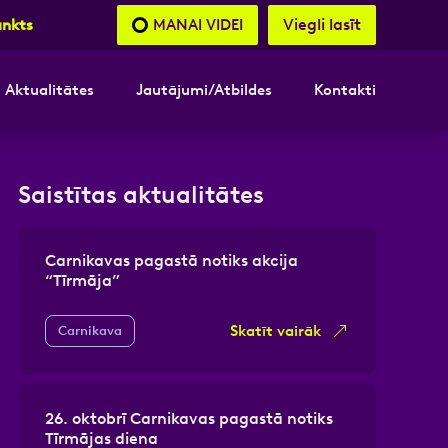
Viegli lasīt
MANAI VIDEI
unkts
Aktualitātes
Jautājumi/Atbildes
Kontakti
nāsimies
Saistītas aktualitātes
akttālrunis
Carnikavas pagastā notiks akcija
“Tīrmāja”
Skatīt vairāk
Carnikava
26. oktobrī Carnikavas pagastā notiks
Tīrmājas diena