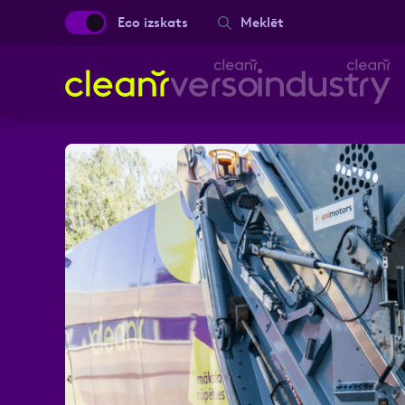
Eco izskats
Meklēt
Aizpild
Vārds, Uzvārds
Ziņa