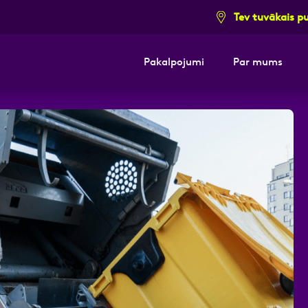
Tev tuvākais p
Pakalpojumi
Par mums
i pieteikuma formu un mēs ar tevi sazi
E-pasts
Kont