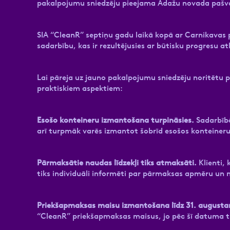
pakalpojumu sniedzēju pieejama Ādažu novada pašv
SIA “CleanR” septiņu gadu laikā kopā ar Carnikavas p
sadarbību, kas ir rezultējusies ar būtisku progresu
Lai pāreja uz jauno pakalpojumu sniedzēju noritētu 
praktiskiem aspektiem:
Esošo konteineru izmantošana turpināsies.
Sadarbībā
arī turpmāk varēs izmantot šobrīd esošos konteineru
Pārmaksātie naudas līdzekļi tiks atmaksāti.
Klienti,
tiks individuāli informēti par pārmaksas apmēru un
Priekšapmaksas maisu izmantošana līdz 31. august
“CleanR” priekšapmaksas maisus, jo pēc šī datuma ti