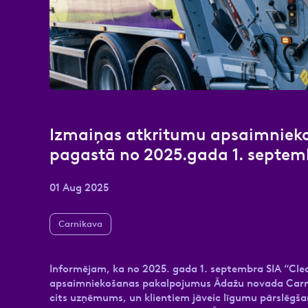
Atzīmējiet, ka piekrītat perso
Izmaiņas atkritumu apsaimniek
pagastā no 2025.gada 1. septem
01 Aug 2025
Carnikava
Informējam, ka no 2025. gada 1. septembra SIA “Cle
apsaimniekošanas pakalpojumus Ādažu novada Carni
cits uzņēmums, un klientiem jāveic līgumu pārslēgša