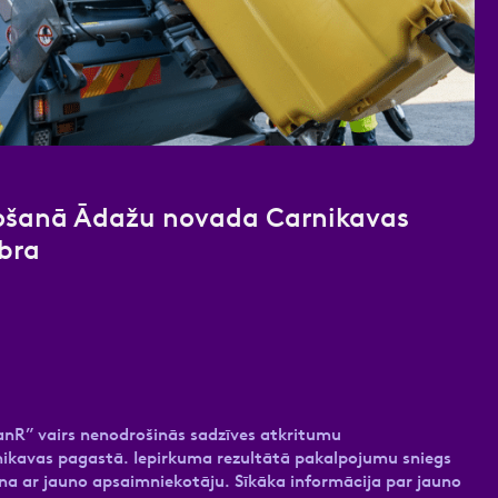
nas datu apstrādei.
Vairāk
ošanā Ādažu novada Carnikavas
bra
anR” vairs nenodrošinās sadzīves atkritumu
kavas pagastā. Iepirkuma rezultātā pakalpojumu sniegs
na ar jauno apsaimniekotāju. Sīkāka informācija par jauno