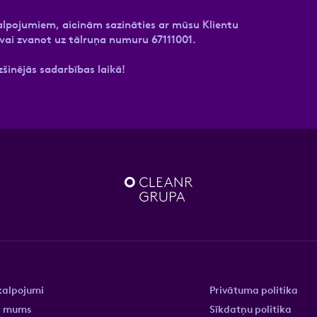
kalpojumiem, aicinām sazināties ar mūsu Klientu
vai zvanot uz tālruņa numuru 67111001.
zšinējās sadarbības laikā!
kalpojumi
Privātuma politika
r mums
Sīkdatņu politika