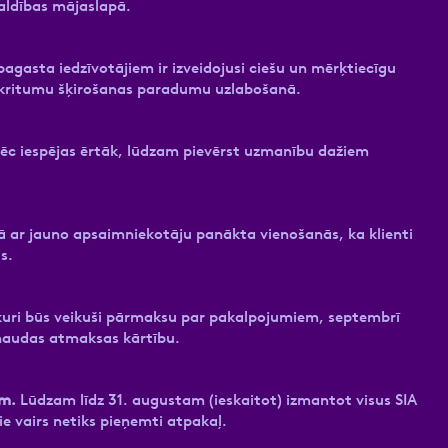
aldības mājaslapā.
agasta iedzīvotājiem ir izveidojusi ciešu un mērķtiecīgu
 atkritumu šķirošanas paradumu uzlabošanā.
pēc iespējas ērtāk, lūdzam pievērst uzmanību dažiem
 ar jauno apsaimniekotāju panākta vienošanās, ka klienti
s.
 kuri būs veikuši pārmaksu par pakalpojumiem, septembrī
 naudas atmaksas kārtību.
am.
Lūdzam līdz 31. augustam (ieskaitot) izmantot visus SIA
e vairs netiks pieņemti atpakaļ.