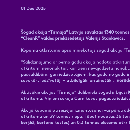
01 Dec 2025
Šogad akcijā “Tīrmāja” Latvijā savāktas 1340 tonna
“CleanR” valdes priekšsēdētājs Valerijs Stankevičs.
Kopumā atkritumu apsaimniekotājs šogad akcijā “Tī
“Salīdzinājumā ar pērno gadu akcijā nodoto atkritumu
atkritumi nenonāk tur, kur tiem nevajadzētu nonākt, 
pašvaldībām, gan iedzīvotājiem, kas gadu no gada ir a
savukārt iedzīvotāji – atbildīgāki un zinošāki,”
norāda
Aktīvākie akcijas “Tīrmāja” dalībnieki šogad ir bijuš
atkritumu. Viņiem sekoja Carnikavas pagasta iedzīvot
Akcijā kopumā otrreizējai izmantošanai vai pārstrād
atkritumu un 39 tonnas riepu. Tāpat nodotas 36 tonn
korķīši, kartona kastes) un 0,3 tonnas bīstamo atkr