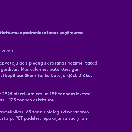
mē atkritumu apsaimniekošanas uzņēmuma
eikumu.
dzīvotāju acīs pieaug šķirošanas nozīme, tātad
n gaidītas. Mēs vēlamies pateikties gan
isi kopā panākam to, ka Latvija kļūst tīrāka,
i ar 2925 pieteikumiem un 199 tonnām izvesto
tas – 125 tonnas atkritumu.
ktrotehnikas, 63 tonnu bioloģiski norādāmo
ostarp, PET pudeles, iepakojumu vāciņi un