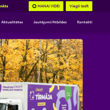
Viegli lasīt
MANAI VIDEI
unkts
Aktualitātes
Jautājumi/Atbildes
Kontakti
nāsimies
akttālrunis