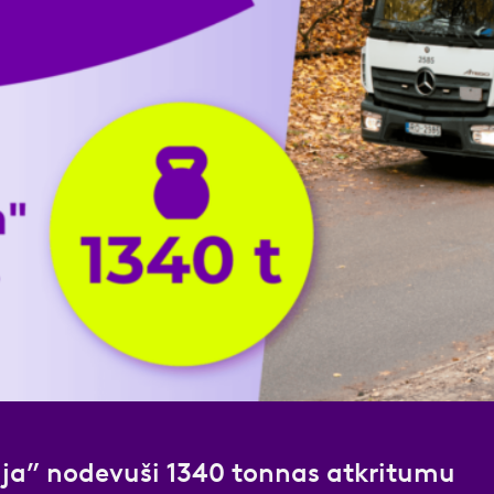
nas datu apstrādei.
Vairāk
māja” nodevuši 1340 tonnas atkritumu