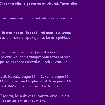
1 tonna bija lielgabarīta atkritumi. Tāpat tika
t arī tiem speciāli paredzētajos savākšanas
 četras riepas. Tāpat šķirošanas laukumos
sas un metāla iepakojumu, kā arī spuldzes,
 apsaimniekošanas dēļ atkritumi rada
ro dzīvi vai pārstrādājot nolietotās preces,
gūt tajās esošos metālus – zeltu, varu un
gastā, Ropažu pagastā, Inčukalna pagastā,
ī Ozolniekos un Dagdas pilsētā un pagastā.
lizstrādājumus un citus atkritumus.
adīta, lai iedzīvotāji varētu droši un ērti
nikas un citiem atkritumiem.