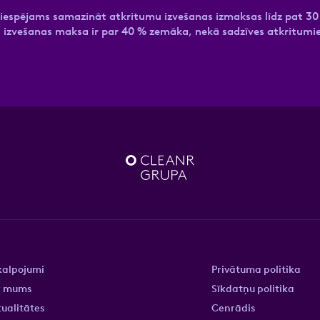
gi. Tā iespējams samazināt atkritumu izvešanas izmaksas līdz pat
u izvešanas maksa ir par 40 % zemāka, nekā sadzīves atkritumi
.
kalpojumi
Privātuma politika
r mums
Sīkdatņu politika
ualitātes
Cenrādis