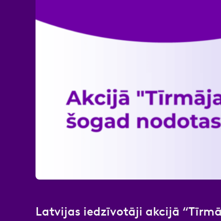
Atzīmējiet, ka piekrītat perso
Latvijas iedzīvotāji akcijā “Tīr