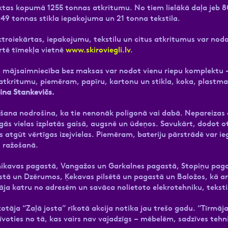
ktas kopumā 1255 tonnas atkritumu. No tiem lielākā daļa jeb 80
49 tonnas stikla iepakojuma un 21 tonna tekstila.
ktroiekārtas, iepakojumu, tekstilu un citus atkritumus var nodo
rtē tīmekļa vietnē
www.skiroviegli.lv
.
 mājsaimniecība bez maksas var nodot vienu riepu komplektu –
atkritumu, piemēram, papīru, kartonu un stikla, koka, plastma
ina Stankevičs.
šana nodrošina, ka tie nenonāk poligonā vai dabā. Nepareizas
gās vielas izplatās gaisā, augsnē un ūdeņos. Savukārt, dodot ot
atgūt vērtīgas izejvielas. Piemēram, bateriju pārstrādē var ie
u ražošanā.
arnikavas pagastā, Vangažos un Garkalnes pagastā, Stopiņu pa
stā un Dzērumos, Ķekavas pilsētā un pagastā un Baložos, kā ar
ja katru no adresēm un savāca nolietoto elekrotehniku, teksti
āja “Zaļā josta” rīkotā akcija notika jau trešo gadu. “Tīrmāja” r
īvoties no tā, kas vairs nav vajadzīgs – mēbelēm, sadzīves teh