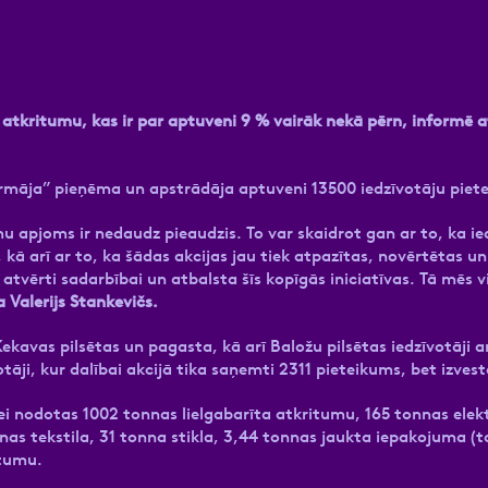
s atkritumu, kas ir par aptuveni 9 % vairāk nekā pērn, infor
rmāja” pieņēma un apstrādāja aptuveni 13500 iedzīvotāju piet
 apjoms ir nedaudz pieaudzis. To var skaidrot gan ar to, ka ie
kā arī ar to, ka šādas akcijas jau tiek atpazītas, novērtētas u
tvērti sadarbībai un atbalsta šīs kopīgās iniciatīvas. Tā mēs v
 Valerijs Stankevičs.
i Ķekavas pilsētas un pagasta, kā arī Baložu pilsētas iedzīvotāj
āji, kur dalībai akcijā tika saņemti 2311 pieteikums, bet izves
ei nodotas 1002 tonnas lielgabarīta atkritumu, 165 tonnas ele
as tekstila, 31 tonna stikla, 3,44 tonnas jaukta iepakojuma (t
itumu.