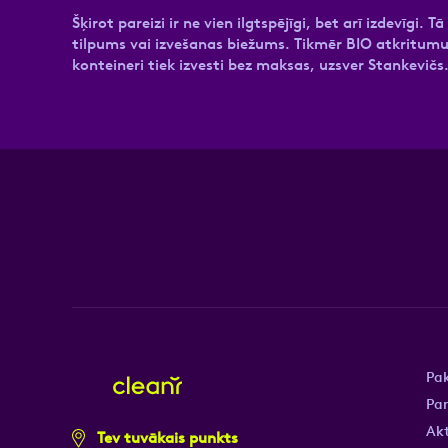
Šķirot pareizi ir ne vien ilgtspējīgi, bet arī izdevī
tilpums vai izvešanas biežums. Tikmēr BIO atkritum
konteineri tiek izvesti bez maksas, uzsver Stankevičs
Pa
Pa
Akt
Tev tuvākais punkts