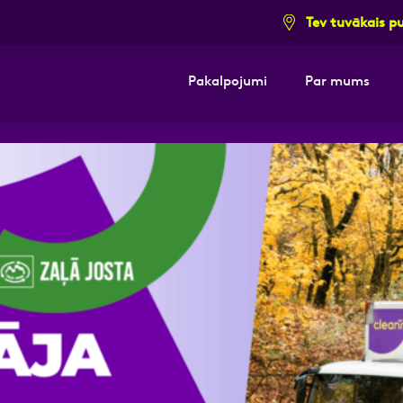
Tev tuvākais p
Pakalpojumi
Par mums
i pieteikuma formu un mēs ar tevi sazi
E-pasts
Kont