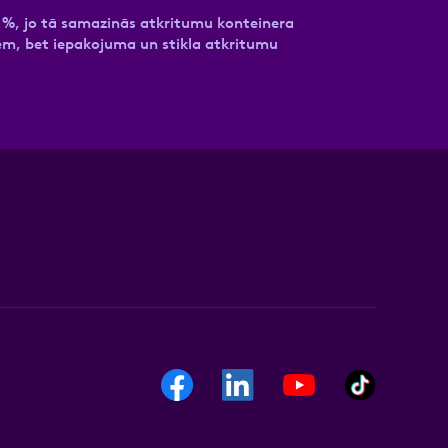
 30 %, jo tā samazinās atkritumu konteinera
em, bet iepakojuma un stikla atkritumu