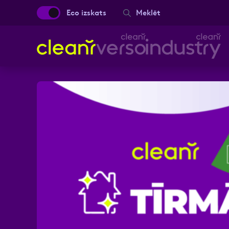
Eco izskats
Meklēt
Aizpild
Vārds, Uzvārds
Ziņa