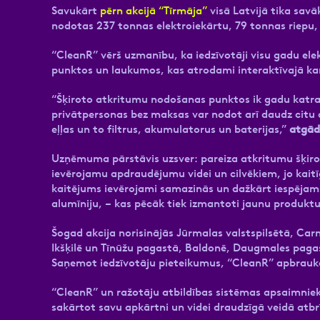
Savukārt
pērn akcijā “Tīrmāja”
visā Latvijā tika savā
nodotas 237 tonnas elektroiekārtu, 79 tonnas riepu, 
“CleanR” vērš uzmanību, ka iedzīvotāji visu gadu ele
punktos un laukumos, kas atrodami interaktīvajā ka
“Šķiroto atkritumu nodošanas punktos ik gadu katra
privātpersonas bez maksas var nodot arī daudz citu 
eļļas un to filtrus, akumulatorus un baterijas,”
atgād
Uzņēmuma pārstāvis uzsver: pareiza atkritumu šķiro
ievērojamu apdraudējumu videi un cilvēkiem, jo kaitī
kaitējums ievērojami samazinās un dažkārt iespējams 
alumīniju, – kas pēcāk tiek izmantoti jaunu produkt
Šogad akcija norisinājās Jūrmalas valstspilsētā, C
Ikšķilē un Tīnūžu pagastā, Baldonē, Daugmales paga
Saņemot iedzīvotāju pieteikumus, “CleanR” apbraukā
“CleanR” un ražotāju atbildības sistēmas apsaimniekot
sakārtot savu apkārtni un videi draudzīgā veidā atbr