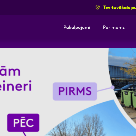
Tev tuvākais p
Pakalpojumi
Par mums
i pieteikuma formu un mēs ar tevi sazi
E-pasts
Kont