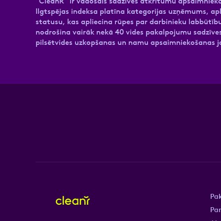
“CleanR” ir vadošais sadzīves atkritumu apsaimnieko
Ilgtspējas indeksa platīna kategorijas uzņēmums, ap
statusu, kas apliecina rūpes par darbinieku labbūt
nodrošina vairāk nekā 40 vides pakalpojumu sadzīves
pilsētvides uzkopšanas un namu apsaimniekošanas
Pa
Pa