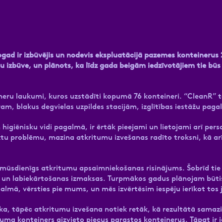
d ir izbūvējis un nodevis ekspluatācijā pazemes konteinerus 
u izbūve, un plānots, ka līdz gada beigām iedzīvotājiem tie bū
neru laukumi, kuros uzstādīti kopumā 76 konteineri. “CleanR” t
ram, blakus degvielas uzpildes stacijām, izglītības iestāžu paga
n higiēnisku vidi pagalmā, ir ērtāk pieejami un lietojami arī pe
ktu problēmu, mazina atkritumu izvešanas radīto troksni, kā a
n mūsdienīgs atkritumu apsaimniekošanas risinājums. Šobrīd tie 
 un labiekārtošanas izmaksas. Turpmākos gadus plānojam būtisk
galmā, vērsties pie mums, un mēs izvērtēsim iespēju ierīkot tos 
ielāka, tāpēc atkritumu izvešana notiek retāk, kā rezultātā samaz
lpuma konteiners aizvieto piecus parastos konteinerus. Tāpat ir