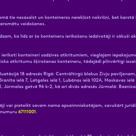
emā tie nesasalst un konteineros neiekļūst nokrišņi, bet karstā
 aromātu veidošanos.
zam, ka līdz ar šo konteineru ierīkošanu iedzīvotāji ir sākuši a
k ierīkoti konteineri sadzīves atkritumiem, vieglajam iepakoj
oģisko atkritumu šķirošanas konteineru, tādejādi pilnvērtīgi iesa
uatācijā 18 adresēs Rīgā: Centrāltirgū blakus Zivju paviljonam,
 Granīta ielā 7, Latgales ielā 1, Lubānas ielā 102A, Maskavas ie
 13, Jūrmalas gatvē 96 k-2, kā arī divās adresēs Jūrmalā: Baznīcas
ji var pieteikt savam nama apsaimniekotājam, savukārt juridis
z numuru
67111001
.