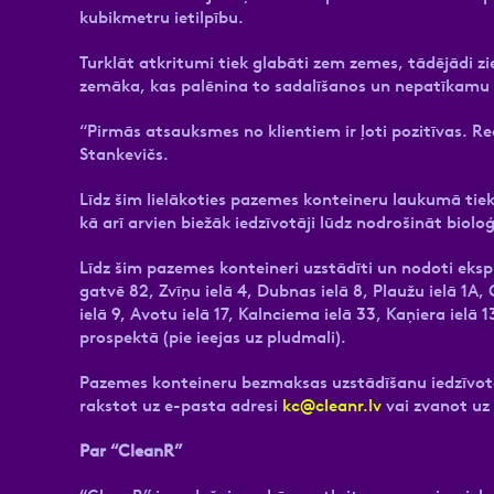
kubikmetru ietilpību.
Turklāt atkritumi tiek glabāti zem zemes, tādējādi zi
zemāka, kas palēnina to sadalīšanos un nepatīkamu
“Pirmās atsauksmes no klientiem ir ļoti pozitīvas. Red
Stankevičs.
Līdz šim lielākoties pazemes konteineru laukumā tie
kā arī arvien biežāk iedzīvotāji lūdz nodrošināt biol
Līdz šim pazemes konteineri uzstādīti un nodoti ekspl
gatvē 82, Zvīņu ielā 4, Dubnas ielā 8, Plaužu ielā 1A,
ielā 9, Avotu ielā 17, Kalnciema ielā 33, Kaņiera ielā
prospektā (pie ieejas uz pludmali).
Pazemes konteineru bezmaksas uzstādīšanu iedzīvotā
rakstot uz e-pasta adresi
kc@cleanr.lv
vai zvanot u
Par “CleanR”