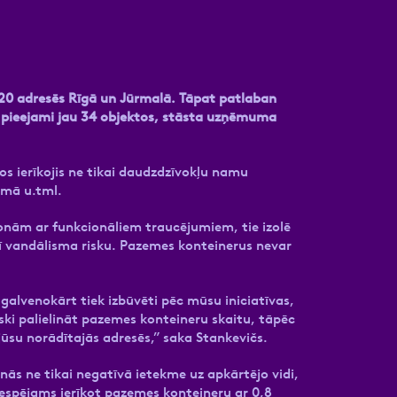
20 adresēs Rīgā un Jūrmalā. Tāpat patlaban
s pieejami jau 34 objektos, stāsta uzņēmuma
os ierīkojis ne tikai daudzdzīvokļu namu
lmā u.tml.
rsonām ar funkcionāliem traucējumiem, tie izolē
rī vandālisma risku. Pazemes konteinerus nevar
galvenokārt tiek izbūvēti pēc mūsu iniciatīvas,
i palielināt pazemes konteineru skaitu, tāpēc
jūsu norādītajās adresēs,” saka Stankevičs.
inās ne tikai negatīvā ietekme uz apkārtējo vidi,
 iespējams ierīkot pazemes konteineru ar 0,8