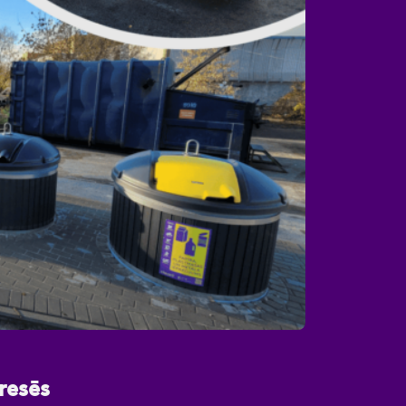
resēs