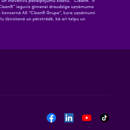
 un inovatīvu pakalpojumu klāstu. “CleanR” ir
. “CleanR” ieguvis ģimenei draudzīga uzņēmuma
mas koncernā AS “CleanR Grupa”, kura uzņēmumi
u šķirošanā un pārstrādē, kā arī telpu un