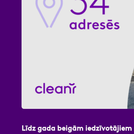
Atzīmējiet, ka piekrītat perso
Līdz gada beigām iedzīvotājiem 