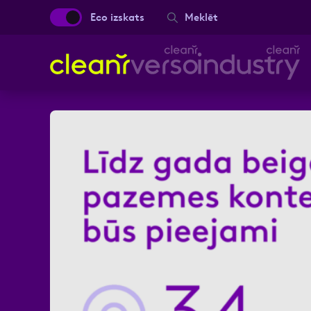
Eco izskats
Meklēt
Aizpild
Vārds, Uzvārds
Ziņa