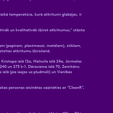
 laikā temperatūra, kurā atkritumi glabājas, ir
ktīvāk un kvalitatīvāk šķirot atkritumus,” stāsta
umam (papīram, plastmasai, metālam), stiklam,
istoties atkritumu šķirošanā.
 Kristapa ielā 12a, Melnsila ielā 24a, Jūrmalas
lā 240 un 273 k-1, Dārzciema ielā 70, Zemitānu
 ielā (pie ieejas uz pludmali) un Vienības
kas personas aicinātas sazināties ar “CleanR”,