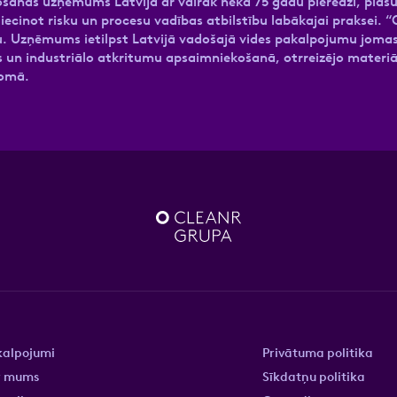
šanas uzņēmums Latvijā ar vairāk nekā 75 gadu pieredzi, plašu
liecinot risku un procesu vadības atbilstību labākajai praksei
ību. Uzņēmums ietilpst Latvijā vadošajā vides pakalpojumu jo
 un industriālo atkritumu apsaimniekošanā, otrreizējo materiāl
 jomā.
kalpojumi
Privātuma politika
r mums
Sīkdatņu politika