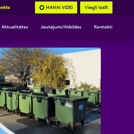
Viegli lasīt
MANAI VIDEI
unkts
Aktualitātes
Jautājumi/Atbildes
Kontakti
nāsimies
akttālrunis