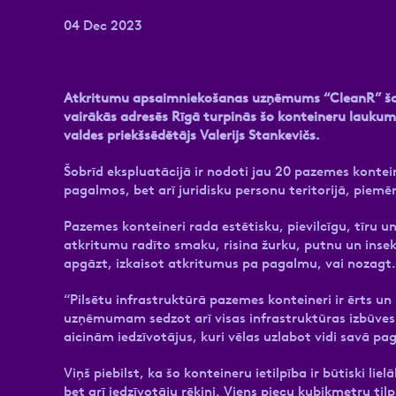
04 Dec 2023
Atkritumu apsaimniekošanas uzņēmums “CleanR” šoga
vairākās adresēs Rīgā turpinās šo konteineru laukum
valdes priekšsēdētājs Valerijs Stankevičs.
Šobrīd ekspluatācijā ir nodoti jau 20 pazemes kontei
pagalmos, bet arī juridisku personu teritorijā, piemē
Pazemes konteineri rada estētisku, pievilcīgu, tīru u
atkritumu radīto smaku, risina žurku, putnu un inse
apgāzt, izkaisot atkritumus pa pagalmu, vai nozagt.
“Pilsētu infrastruktūrā pazemes konteineri ir ērts u
uzņēmumam sedzot arī visas infrastruktūras izbūves
aicinām iedzīvotājus, kuri vēlas uzlabot vidi savā pa
Viņš piebilst, ka šo konteineru ietilpība ir būtiski l
bet arī iedzīvotāju rēķini. Viens piecu kubikmetru ti