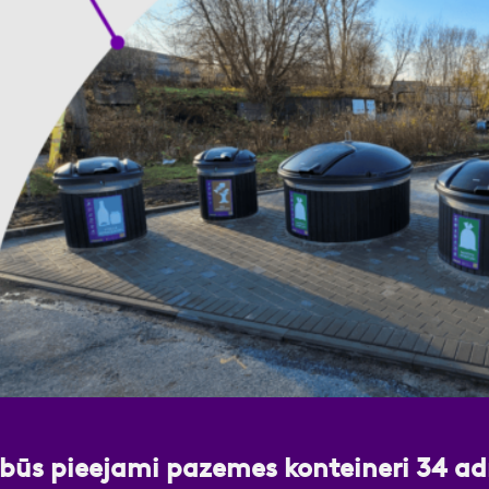
nas datu apstrādei.
Vairāk
būs pieejami pazemes konteineri 34 ad