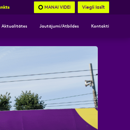
Viegli lasīt
MANAI VIDEI
unkts
Aktualitātes
Jautājumi/Atbildes
Kontakti
nāsimies
akttālrunis