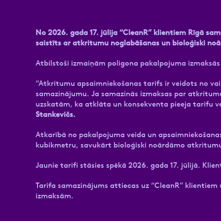
No 2026. gada 17. jūlija “CleanR” klientiem Rīgā s
saistīts ar atkritumu noglabāšanas un bioloģiski 
Atbilstoši izmaiņām poligona pakalpojuma izmaksās 
“Atkritumu apsaimniekošanas tarifs ir veidots no v
samazinājumu. Ja samazinās izmaksas par atkritumu 
uzskatām, ka atklāta un konsekventa pieeja tarifu v
Stankevičs.
Atkarībā no pakalpojuma veida un apsaimniekošanas 
kubikmetru, savukārt bioloģiski noārdāmo atkritumu 
Jaunie tarifi stāsies spēkā 2026. gada 17. jūlijā. Klie
Tarifa samazinājums attiecas uz “CleanR” klientiem
izmaksām.