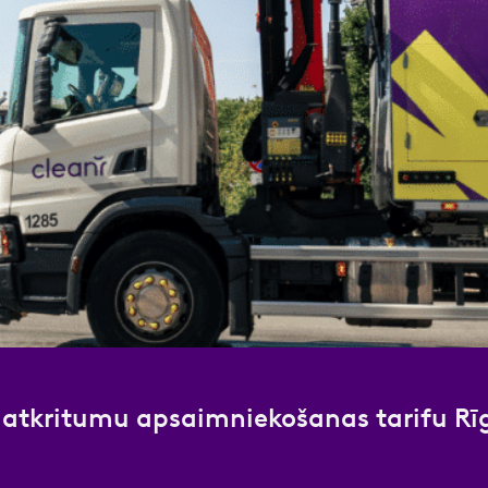
nas datu apstrādei.
Vairāk
s atkritumu apsaimniekošanas tarifu Rī