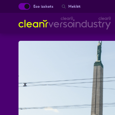
Eco izskats
Meklēt
Aizpild
Vārds, Uzvārds
Ziņa