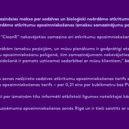
amazināsies maksa par sadzīves un bioloģiski noārdāmo atkritu
noārdāmo atkritumu apsaimniekošanas izmaksu samazinājumu p
“CleanR” nekavējoties samazina arī atkritumu apsaimniekošana
airākām izmaksu pozīcijām, un mūsu pienākums ir godprātīgi a
apsaimniekošanu poligonā, šim samazinājumam nekavējoties ir 
eidošanā ir pamats uzticamai sadarbībai ar mūsu klientiem,”
ko
zonas nešķiroto sadzīves atkritumu apsaimniekošanas tarifs s
apsaimniekošanas tarifs – par 0,21 eiro par kubikmetru bez PV
nti par izmaiņām tiks informēti atbilstoši līgumos noteiktajai kā
 uzņēmuma apsaimniekošanas zonās Rīgā un ir tieši saistīts a