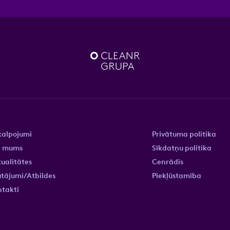
kalpojumi
Privātuma politika
r mums
Sīkdatņu politika
ualitātes
Cenrādis
tājumi/Atbildes
Piekļūstamība
ntakti