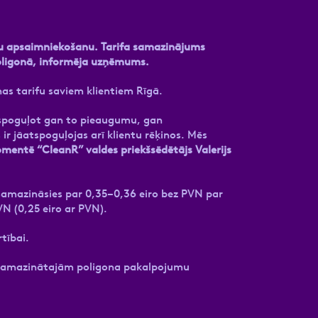
mu apsaimniekošanu. Tarifa samazinājums
oligonā, informēja uzņēmums.
s tarifu saviem klientiem Rīgā.
tspoguļot gan to pieaugumu, gan
jāatspoguļojas arī klientu rēķinos. Mēs
mentē “CleanR” valdes priekšsēdētājs Valerijs
amazināsies par 0,35–0,36 eiro bez PVN par
N (0,25 eiro ar PVN).
rtībai.
r samazinātajām poligona pakalpojumu