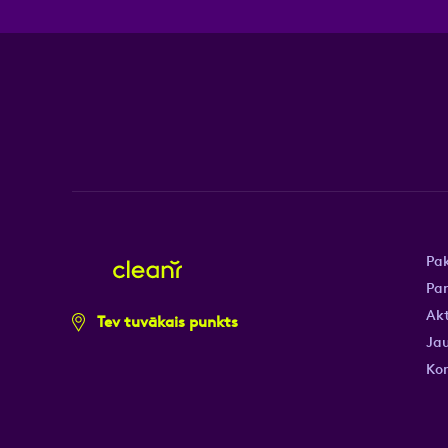
Pa
Pa
Akt
Tev tuvākais punkts
Jau
Ko