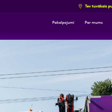
Tev tuvākais p
Pakalpojumi
Par mums
i pieteikuma formu un mēs ar tevi sazi
E-pasts
Kont