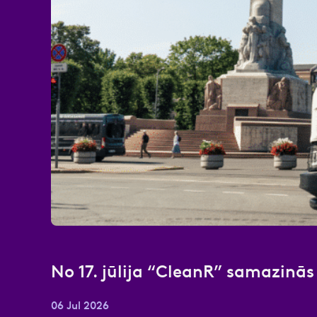
Atzīmējiet, ka piekrītat perso
No 17. jūlija “CleanR” samazinā
06 Jul 2026