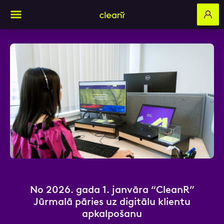
Aizpildi pieteikuma formu un mēs ar tevi
sazināsimies
Vārds, Uzvārds
E-pasts
No 2026. gada 1. janvāra “CleanR”
Jūrmalā pāries uz digitālu klientu
apkalpošanu
Kontakttālrunis