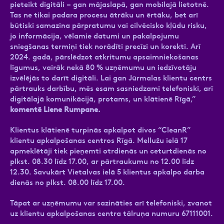
pieteikt digitāli – gan mājaslapā, gan mobilajā lietotnē.
Tas ne tikai padara procesu ātrāku un ērtāku, bet arī
būtiski samazina pārpratumu vai cilvēcisko kļūdu risku,
jo informācija, vēlamie datumi un pakalpojumu
sniegšanas termiņi tiek norādīti precīzi un korekti. Arī
2024. gadā, pārslēdzot atkritumu apsaimniekošanas
līgumus, vairāk nekā 80 % uzņēmumu un iedzīvotāju
izvēlējās to darīt digitāli. Lai gan Jūrmalas klientu centrs
pārtrauks darbību, mēs esam sasniedzami telefoniski, arī
digitālajā komunikācijā, protams, un klātienē Rīgā,”
komentē Liene Rumpane.
Klientus klātienē turpinās apkalpot divos “CleanR”
klientu apkalpošanas centros Rīgā. Mellužu ielā 17
apmeklētāji tiek pieņemti otrdienās un ceturtdienās no
plkst. 08.30 līdz 17.00, ar pārtraukumu no 12.00 līdz
12.30. Savukārt Vietalvas ielā 5 klientus apkalpo darba
dienās no plkst. 08.00 līdz 17.00.
Tāpat ar uzņēmumu var sazināties arī telefoniski, zvanot
uz klientu apkalpošanas centra tālruņa numuru 67111001.