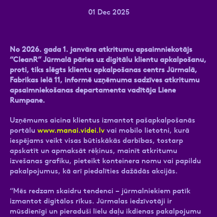
01 Dec 2025
Ziņa
No 2026. gada 1. janvāra atkritumu apsaimniekotājs
“CleanR” Jūrmalā pāries uz digitālu klientu apkalpošanu,
proti, tiks slēgts klientu apkalpošanas centrs Jūrmalā,
Fabrikas ielā 11, informē uzņēmuma sadzīves atkritumu
apsaimniekošanas departamenta vadītāja Liene
Rumpane.
Uzņēmums aicina klientus izmantot pašapkalpošanās
portālu
www.manai.videi.lv
vai mobilo lietotni, kurā
Atzīmējiet, ka piekrītat personas datu
iespējams veikt visas būtiskākās darbības, tostarp
apstrādei.
Vairāk
apskatīt un apmaksāt rēķinus, mainīt atkritumu
izvešanas grafiku, pieteikt konteinera nomu vai papildu
pakalpojumus, kā arī piedalīties dažādās akcijās.
“Mēs redzam skaidru tendenci – jūrmalniekiem patīk
izmantot digitālos rīkus. Jūrmalas iedzīvotāji ir
mūsdienīgi un pieraduši lielu daļu ikdienas pakalpojumu