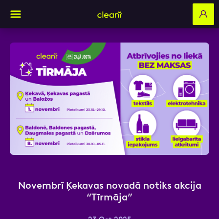
Aizpildi pieteikuma formu un mēs ar tevi
sazināsimies
Vārds, Uzvārds
E-pasts
Novembrī Ķekavas novadā notiks akcija
“Tīrmāja”
Kontakttālrunis