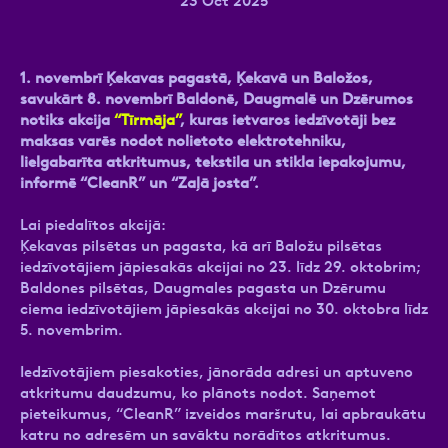
23 Oct 2025
1. novembrī Ķekavas pagastā, Ķekavā un Baložos,
Ziņa
savukārt 8. novembrī Baldonē, Daugmalē un Dzērumos
notiks akcija
“Tīrmāja”
, kuras ietvaros iedzīvotāji bez
maksas varēs nodot nolietoto elektrotehniku,
lielgabarīta atkritumus, tekstila un stikla iepakojumu,
informē “CleanR” un “Zaļā josta”.
Lai piedalītos akcijā:
Ķekavas pilsētas un pagasta, kā arī Baložu pilsētas
iedzīvotājiem jāpiesakās akcijai no 23. līdz 29. oktobrim;
Atzīmējiet, ka piekrītat personas datu
Baldones pilsētas, Daugmales pagasta un Dzērumu
apstrādei.
Vairāk
ciema iedzīvotājiem jāpiesakās akcijai no 30. oktobra līdz
5. novembrim.
Iedzīvotājiem piesakoties, jānorāda adresi un aptuveno
atkritumu daudzumu, ko plānots nodot. Saņemot
pieteikumus, “CleanR” izveidos maršrutu, lai apbraukātu
katru no adresēm un savāktu norādītos atkritumus.