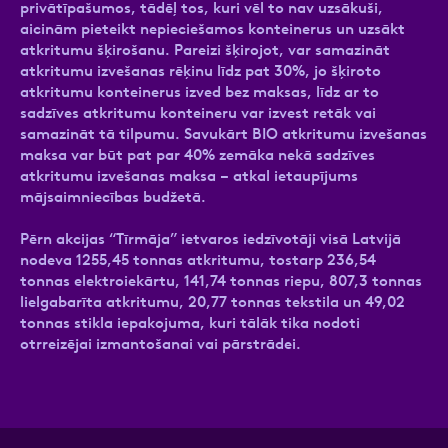
privātīpašumos, tādēļ tos, kuri vēl to nav uzsākuši,
aicinām pieteikt nepieciešamos konteinerus un uzsākt
atkritumu šķirošanu. Pareizi šķirojot, var samazināt
atkritumu izvešanas rēķinu līdz pat 30%, jo šķiroto
atkritumu konteinerus izved bez maksas, līdz ar to
sadzīves atkritumu konteineru var izvest retāk vai
samazināt tā tilpumu. Savukārt BIO atkritumu izvešanas
maksa var būt pat par 40% zemāka nekā sadzīves
atkritumu izvešanas maksa – atkal ietaupījums
mājsaimniecības budžetā.
Pērn akcijas “Tīrmāja” ietvaros iedzīvotāji visā Latvijā
nodeva 1255,45 tonnas atkritumu, tostarp 236,54
tonnas elektroiekārtu, 141,74 tonnas riepu, 807,3 tonnas
lielgabarīta atkritumu, 20,77 tonnas tekstila un 49,02
tonnas stikla iepakojuma, kuri tālāk tika nodoti
otrreizējai izmantošanai vai pārstrādei.