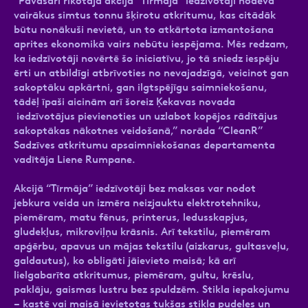
“Pavasarī rīkotajā akcijā “Tīrmāja” iedzīvotāji nodeva
vairākus simtus tonnu šķirotu atkritumu, kas citādāk
būtu nonākuši nevietā, un to atkārtota izmantošana
aprites ekonomikā vairs nebūtu iespējama. Mēs redzam,
ka iedzīvotāji novērtē šo iniciatīvu, jo tā sniedz iespēju
ērti un atbildīgi atbrīvoties no nevajadzīgā, veicinot gan
sakoptāku apkārtni, gan ilgtspējīgu saimniekošanu,
tādēļ īpaši aicinām arī šoreiz Ķekavas novada
iedzīvotājus pievienoties un uzlabot kopējos rādītājus
sakoptākas nākotnes veidošanā,” norāda “CleanR”
Sadzīves atkritumu apsaimniekošanas departamenta
vadītāja Liene Rumpane.
Akcijā “Tīrmāja” iedzīvotāji bez maksas var nodot
jebkura veida un izmēra neizjauktu elektrotehniku,
piemēram, matu fēnus, printerus, ledusskapjus,
gludekļus, mikroviļņu krāsnis. Arī tekstilu, piemēram
apģērbu, apavus un mājas tekstilu (aizkarus, gultasveļu,
galdautus), ko obligāti jāievieto maisā; kā arī
lielgabarīta atkritumus, piemēram, gultu, krēslu,
paklāju, gaismas lustru bez spuldzēm. Stikla iepakojumu
– kastē vai maisā ievietotas tukšas stikla pudeles un