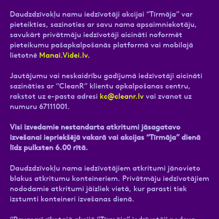
Daudzdzīvokļu namu iedzīvotāji akcijai “Tīrmāja” var
pieteikties, sazinoties ar savu nama apsaimniekotāju,
savukārt privātmāju iedzīvotāji aicināti noformēt
pieteikumu pašapkalpošanās platformā vai mobilajā
lietotnē
Manai.Videi.lv.
Jautājumu vai neskaidrību gadījumā iedzīvotāji aicināti
sazināties ar “CleanR” klientu apkalpošanas centru,
rakstot uz e-pasta adresi
kc@cleanr.lv
vai zvanot uz
numuru 67111001.
Visi izvedamie nestandarta atkritumi jāsagatavo
izvešanai iepriekšējā vakarā vai akcijas “Tīrmāja” dienā
līdz pulksten 6.00 rītā.
Daudzdzīvokļu nama iedzīvotājiem atkritumi jānovieto
blakus atkritumu konteineriem. Privātmāju iedzīvotājiem
nododamie atkritumi jāizliek vietā, kur parasti tiek
izstumti konteineri izvešanas dienā.