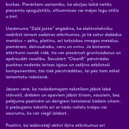
burkas. Pievēršam uzmanību, ka akcijas laikā netiks
pieņemts spoguļstikls, siltumnīcas vai mājas logu stikls
u.tml.
Uzņēmums “Zaļā josta” atgādina, ka elektrotehniku
nedrīkst izmest sadzīves atkritumos, jo tā satur dažādus
metālus – zeltu, platīnu, arī toksiskos smagos metālus,
piemēram, dzīvsudrabu, varu un svinu. Ja bīstamie
atkritumi nonāk vidē, tie var piesārņot gruntsūdeņus un
apdraudēt veselību. Savukārt “CleanR” pārstrādes
punktos nodotās ierīces izjauc un sašķiro atbilstoši
komponentēm, tās tiek pārstrādātas, lai pēc tam atkal
izmantotu ražošanā.
Jāņem vērā, ka nododamajam tekstilam jābūt labā
stāvoklī, drēbēm un apaviem jābūt tīriem, sausiem, bez
pelējuma pazīmēm un derīgiem lietošanai kādam citam.
Ir pieļaujams tekstils arī ar kādu nelielu traipu vai
caurumu, ko var viegli izlabot.
Pozitīvi, ka iedzīvotāji aktīvi šķiro atkritumus arī