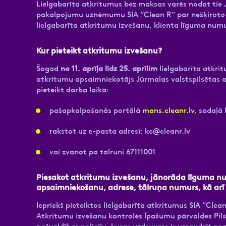
Lielgabarīta atkritumus bez maksas varēs nodot tie J
pakalpojumu uzņēmumu SIA “Clean R” par nešķiroto 
lielgabarīta atkritumu izvešanu, klienta līguma numu
Kur pieteikt atkritumu izvešanu?
Šogad
no 11. aprīļa līdz 25. aprīlim
lielgabarīta atkri
atkritumu apsaimniekotājs Jūrmalas valstspilsētas ad
pieteikt darba laikā:
pašapkalpošanās portālā
mans.cleanr.lv
, sadaļā 
rakstot uz e-pasta adresi:
kc@cleanr.lv
vai zvanot pa tālruni 67111001
Piesakot atkritumu izvešanu, jānorāda līguma nu
apsaimniekošanu, adrese, tālruņa numurs, kā arī
Iepriekš pieteiktos lielgabarīta atkritumus SIA “Clea
Atkritumu izvešanu kontrolēs Īpašumu pārvaldes Pil