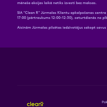
mēneša akcijas laikā netiks izvesti bez maksas.
SIA “Clean R” Jūrmalas Klientu apkalpošanas centra (F
17:00 (pārtraukums 12:00-12:30), ceturtdienās no pl
Aicinām Jūrmalas pilsētas iedzīvotājus sakopt savus 
Pa