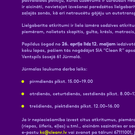
pašvaldības policiju, kuras uzdevums ir uzraudzīt nea
ir aicināti, novietojot izvešanai paredzētos lielgabarī
zaļajās zonās, kā arī netraucētu gājēju un autotrans
Lielgabarīta atkritumi ir liela izmēra sadzīves atkri
piemēram, nolietots skapītis, gulta, krēsls, matracis
Papildus šogad no
26. aprīļa līdz 12. maijam
iedzīvot
koku lapas, pašiem tās nogādājot SIA “Clean R”
apsa
Ventspils šosejā 61 Jūrmalā.
Jūrmalas laukuma darba laiks:
pirmdienās plkst. 15.00–19.00
otrdienās, ceturtdienās, sestdienās plkst. 8.00–
trešdienās, piektdienās plkst. 12.00–16.00
Ja ir nepieciešamība izvest citus atkritumus, piemē
(riepas, šīferis, eļļas) u.tml., aicinām sazināties ar
e-pastu
kc@cleanr.lv
vai zvanot pa tālruni 67111001, 