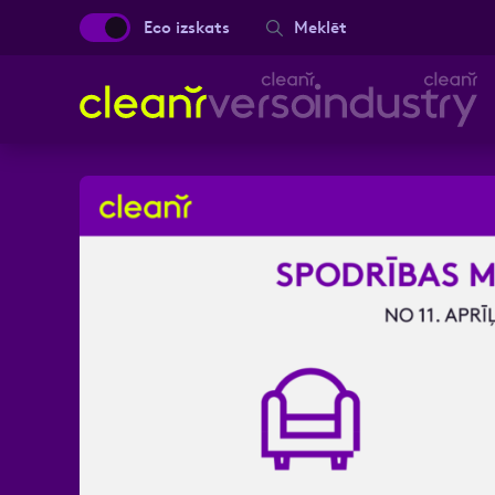
Eco izskats
Meklēt
Aizpild
Vārds, Uzvārds
Ziņa