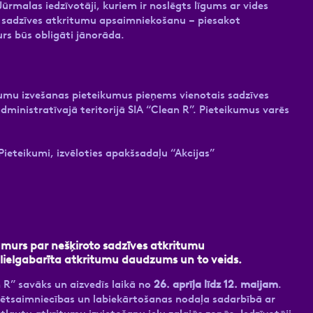
ūrmalas iedzīvotāji, kuriem ir noslēgts līgums ar vides
sadzīves atkritumu apsaimniekošanu – piesakot
rs būs obligāti jānorāda.
tumu izvešanas pieteikumus pieņems vienotais sadzīves
ministratīvajā teritorijā SIA “Clean R”. Pieteikumus varēs
Pieteikumi, izvēloties apakšsadaļu “Akcijas”
murs par nešķiroto sadzīves atkritumu
 lielgabarīta atkritumu daudzums un to veids.
n R” savāks un aizvedīs laikā no
26. aprīļa līdz 12. maijam
.
sētsaimniecības un labiekārtošanas nodaļa sadarbībā ar