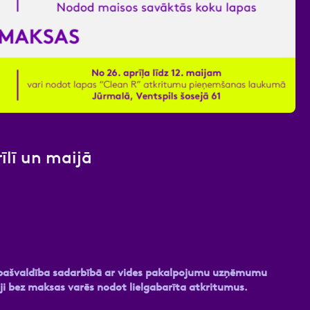
nas datu apstrādei.
Vairāk
īlī un maijā
as pašvaldība sadarbībā ar vides pakalpojumu uzņēmumu
āji bez maksas varēs nodot lielgabarīta atkritumus.