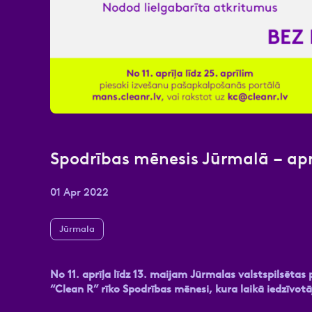
Atzīmējiet, ka piekrītat perso
Spodrības mēnesis Jūrmalā – apr
01 Apr 2022
Jūrmala
No 11. aprīļa līdz 13. maijam Jūrmalas valstspilsēt
“Clean R” rīko Spodrības mēnesi, kura laikā iedzīvot