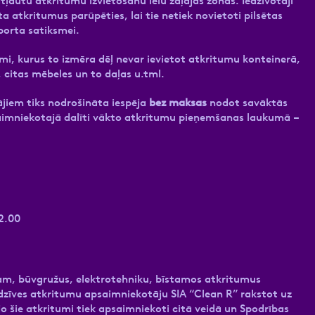
tļautu atkritumu izvietošanu ielu zaļajās zonās. Iedzīvotāji
ta atkritumus parūpēties, lai tie netiek novietoti pilsētas
porta satiksmei.
tumi, kurus to izmēra dēļ nevar ievietot atkritumu konteinerā,
, citas mēbeles un to daļas u.tml.
ājiem tiks nodrošināta iespēja
bez maksas
nodot savāktās
imniekotajā dalīti vākto atkritumu pieņemšanas laukumā –
12.00
ram, būvgružus, elektrotehniku, bīstamos atkritumus
 sadzīves atkritumu apsaimniekotāju SIA “Clean R” rakstot uz
jo šie atkritumi tiek apsaimniekoti citā veidā un Spodrības