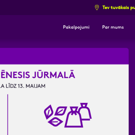
Tev tuvākais p
Pakalpojumi
Par mums
i pieteikuma formu un mēs ar tevi sazi
E-pasts
Kont