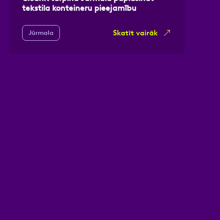
tekstila konteineru pieejamību
Skatīt vairāk
Jūrmala