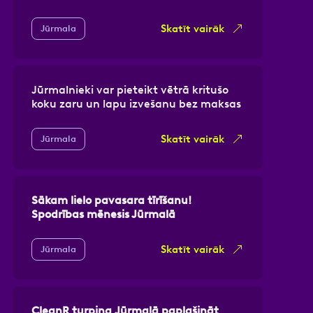
Skatīt vairāk
Jūrmala
Jūrmalnieki var pieteikt vētrā kritušo
koku zaru un lapu izvešanu bez maksas
Skatīt vairāk
Jūrmala
Sākam lielo pavasara tīrīšanu!
Spodrības mēnesis Jūrmalā
Skatīt vairāk
Jūrmala
CleanR turpina
Jūrmalā paplašināt