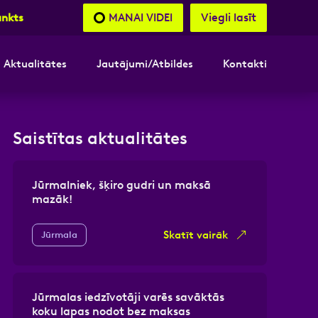
Viegli lasīt
MANAI VIDEI
unkts
Aktualitātes
Jautājumi/Atbildes
Kontakti
nāsimies
Saistītas aktualitātes
akttālrunis
Jūrmalniek, šķiro gudri un maksā
mazāk!
Skatīt vairāk
Jūrmala
Jūrmalas iedzīvotāji varēs savāktās
koku lapas nodot bez maksas