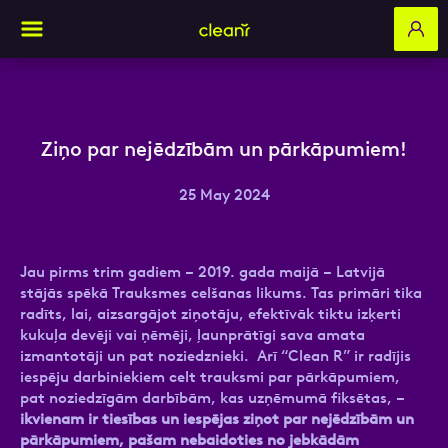
Aizpildi pieteikuma formu un mēs ar tevi
Ziņo par nejēdzībām un pārkāpumiem!
sazināsimies
25 May 2024
Vārds, Uzvārds
Jau pirms trim gadiem – 2019. gada maijā – Latvijā
stājās spēkā Trauksmes celšanas likums. Tas primāri tika
radīts, lai, aizsargājot ziņotāju, efektīvāk tiktu izķerti
E-pasts
kukuļa devēji vai ņēmēji, ļaunprātīgi sava amata
izmantotāji un pat noziedznieki. Arī “Clean R” ir radījis
iespēju darbiniekiem celt trauksmi par pārkāpumiem,
pat noziedzīgām darbībām, kas uzņēmumā fiksētas, –
ikvienam ir tiesības un iespējas ziņot par nejēdzībām un
Kontakttālrunis
pārkāpumiem, pašam nebaidoties no jebkādām