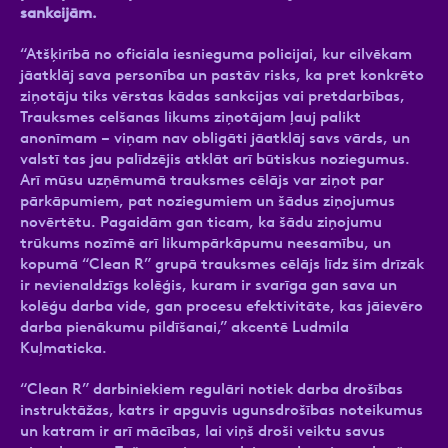
sankcijām.
“Atšķirībā no oficiāla iesnieguma policijai, kur cilvēkam
jāatklāj sava personība un pastāv risks, ka pret konkrēto
ziņotāju tiks vērstas kādas sankcijas vai pretdarbības,
Ziņa
Trauksmes celšanas likums ziņotājam ļauj palikt
anonīmam – viņam nav obligāti jāatklāj savs vārds, un
valstī tas jau palīdzējis atklāt arī būtiskus noziegumus.
Arī mūsu uzņēmumā trauksmes cēlājs var ziņot par
pārkāpumiem, pat noziegumiem un šādus ziņojumus
novērtētu. Pagaidām gan ticam, ka šādu ziņojumu
trūkums nozīmē arī likumpārkāpumu neesamību, un
kopumā “Clean R” grupā trauksmes cēlājs līdz šim drīzāk
Atzīmējiet, ka piekrītat personas datu
ir nevienaldzīgs kolēģis, kuram ir svarīga gan sava un
apstrādei.
Vairāk
kolēģu darba vide, gan procesu efektivitāte, kas jāievēro
darba pienākumu pildīšanai,” akcentē Ludmila
Kuļmaticka.
“Clean R” darbiniekiem regulāri notiek darba drošības
instruktāžas, katrs ir apguvis ugunsdrošības noteikumus
un katram ir arī mācības, lai viņš droši veiktu savus