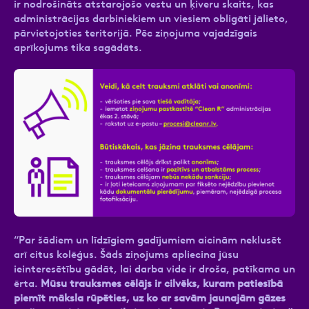
ir nodrošināts atstarojošo vestu un ķiveru skaits, kas
administrācijas darbiniekiem un viesiem obligāti jālieto,
pārvietojoties teritorijā. Pēc ziņojuma vajadzīgais
aprīkojums tika sagādāts.
“Par šādiem un līdzīgiem gadījumiem aicinām neklusēt
arī citus kolēģus. Šāds ziņojums apliecina jūsu
ieinteresētību gādāt, lai darba vide ir droša, patīkama un
ērta.
Mūsu trauksmes cēlājs ir cilvēks, kuram patiesībā
piemīt māksla rūpēties, uz ko ar savām jaunajām gāzes