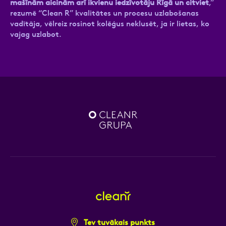
mašīnām aicinām arī ikvienu iedzīvotāju Rīgā un citviet
,”
rezumē “Clean R” kvalitātes un procesu uzlabošanas
vadītāja, vēlreiz rosinot kolēģus neklusēt, ja ir lietas, ko
vajag uzlabot.
Tev tuvākais punkts