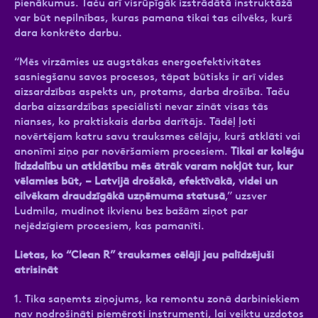
pienākumus. Taču arī visrūpīgāk izstrādātā instruktāžā
var būt nepilnības, kuras pamana tikai tas cilvēks, kurš
dara konkrēto darbu.
“Mēs virzāmies uz augstākas energoefektivitātes
sasniegšanu savos procesos, tāpat būtisks ir arī vides
aizsardzības aspekts un, protams, darba drošība. Taču
darba aizsardzības speciālisti nevar zināt visas tās
nianses, ko praktiskais darba darītājs. Tādēļ ļoti
novērtējam katru savu trauksmes cēlāju, kurš atklāti vai
anonīmi ziņo par novēršamiem procesiem.
Tikai ar kolēģu
līdzdalību un atklātību mēs ātrāk varam nokļūt tur, kur
vēlamies būt, – Latvijā drošākā, efektīvākā, videi un
cilvēkam draudzīgākā uzņēmuma statusā
,” uzsver
Ludmila, mudinot ikvienu bez bažām ziņot par
nejēdzīgiem procesiem, kas pamanīti.
Lietas, ko “Clean R” trauksmes cēlāji jau palīdzējuši
atrisināt
1. Tika saņemts ziņojums, ka remontu zonā darbiniekiem
nav nodrošināti piemēroti instrumenti, lai veiktu uzdotos