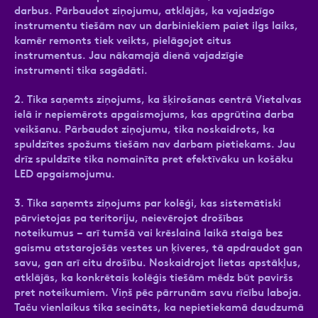
darbus. Pārbaudot ziņojumu, atklājās, ka vajadzīgo
instrumentu tiešām nav un darbiniekiem paiet ilgs laiks,
kamēr remonts tiek veikts, pielāgojot citus
instrumentus. Jau nākamajā dienā vajadzīgie
instrumenti tika sagādāti.
2. Tika saņemts ziņojums, ka šķirošanas centrā Vietalvas
ielā ir nepiemērots apgaismojums, kas apgrūtina darba
veikšanu. Pārbaudot ziņojumu, tika noskaidrots, ka
spuldzītes spožums tiešām nav darbam pietiekams. Jau
drīz spuldzīte tika nomainīta pret efektīvāku un košāku
LED apgaismojumu.
3. Tika saņemts ziņojums par kolēģi, kas sistemātiski
pārvietojas pa teritoriju, neievērojot drošības
noteikumus – arī tumšā vai krēslainā laikā staigā bez
gaismu atstarojošās vestes un ķiveres, tā apdraudot gan
savu, gan arī citu drošību. Noskaidrojot lietas apstākļus,
atklājās, ka konkrētais kolēģis tiešām mēdz būt paviršs
pret noteikumiem. Viņš pēc pārrunām savu rīcību laboja.
Taču vienlaikus tika secināts, ka nepietiekamā daudzumā