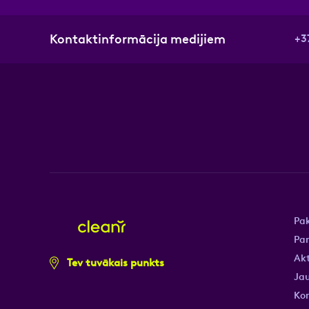
Kontaktinformācija medijiem
+3
Pa
Pa
Akt
Tev tuvākais punkts
Jau
Ko