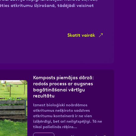
tēties atkritumu šķirošanā, tādējādi veicinot
Skatīt vairāk
Komposts piemājas dārzā:
radošs process ar augsnes
bagātināšanai vērtīgu
rezultātu
Izmest bioloģiski noārdāmos
atkritumus nešķiroto sadzīves
atkritumu konteinerā ir ne vien
izšķērdīgi, bet arī neilgtspējīgi. Tā ne
tikai palielinās rēķins…