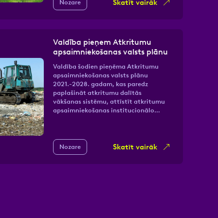
Skatīt vairāk
Nozare
Valdība pieņem Atkritumu
apsaimniekošanas valsts plānu
Valdība šodien pieņēma Atkritumu
apsaimniekošanas valsts plānu
2021.-2028. gadam, kas paredz
paplašināt atkritumu dalītās
vākšanas sistēmu, attīstīt atkritumu
apsaimniekošanas institucionālo…
Skatīt vairāk
Nozare