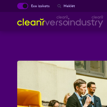
Eco izskats
Meklēt
Aizpild
Vārds, Uzvārds
Ziņa