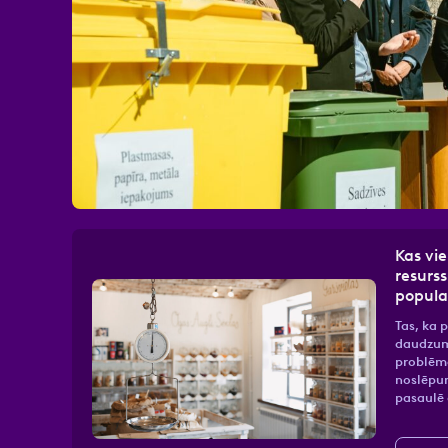
Atzīmējiet, ka piekrītat perso
Kas vi
resurs
popula
Tas, ka 
daudzums
problēm
noslēpum
pasaulē