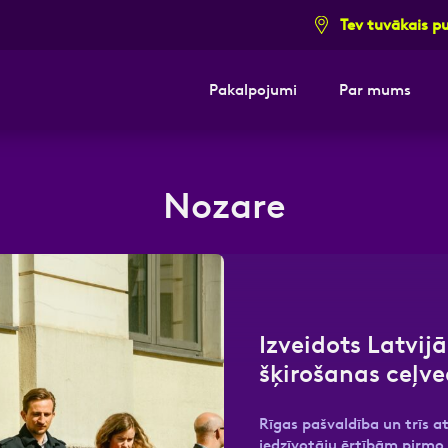
Tev tuvākais p
Pakalpojumi
Par mums
i pieteikuma formu un mēs ar tevi sazi
Nozare
E-pasts
Kont
Izveidots Latvij
šķirošanas ceļve
Rīgas pašvaldība un trīs
iedzīvotāju ērtībām pirmo r