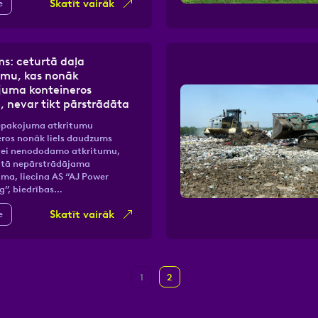
Skatīt vairāk
e
ms: ceturtā daļa
umu, kas nonāk
juma konteineros
ā, nevar tikt pārstrādāta
iepakojuma atkritumu
ros nonāk liels daudzums
dei nenododamo atkritumu,
aitā nepārstrādājama
ma, liecina AS “AJ Power
g”, biedrības…
Skatīt vairāk
e
1
2