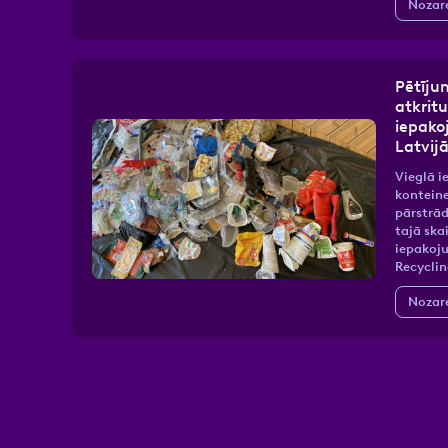
Nozar
Pētīju
atkrit
iepako
Latvij
Vieglā 
konteine
pārstrā
tajā sk
iepakoju
Recyclin
Nozar