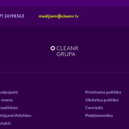
71 26198363
medijiem@cleanr.lv
kalpojumi
Privātuma politika
r mums
Sīkdatņu politika
ualitātes
Cenrādis
tājumi/Atbildes
Piekļūstamība
ntakti