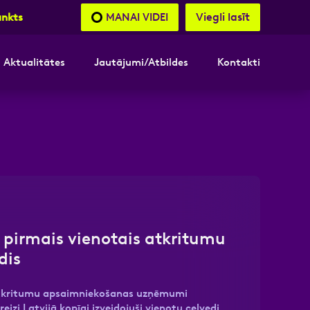
Viegli lasīt
MANAI VIDEI
unkts
Aktualitātes
Jautājumi/Atbildes
Kontakti
nāsimies
akttālrunis
ā pirmais vienotais atkritumu
dis
 atkritumu apsaimniekošanas uzņēmumi
eizi Latvijā kopīgi izveidojuši vienotu ceļvedi,