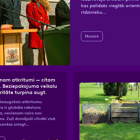
kas palīdzēs vieglāk orien
rīdzinieku…
nas datu apstrādei.
Vairāk
Nozare
enam atkritumi — citam
s. Beziepakojuma veikalu
ritāte turpina augt.
pieaugošais atkritumu
 ir globāla rakstura
a, nevienam vairs nav
s. Zaļi domājoši cilvēki visā
 cenšas sniegt…