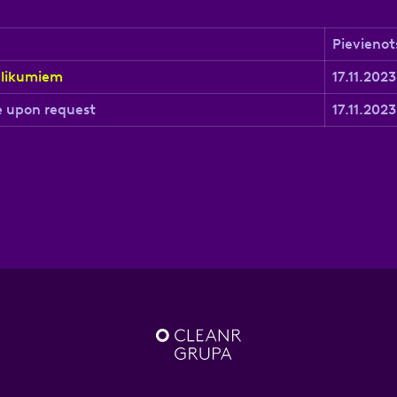
nas datu apstrādei.
Vairāk
Pievienot
elikumiem
17.11.2023
e upon request
17.11.2023