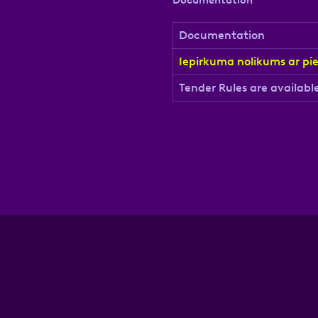
Documentation
Atzīmējiet, ka piekrītat perso
Documentation
Iepirkuma nolikums ar pi
Tender Rules are availabl