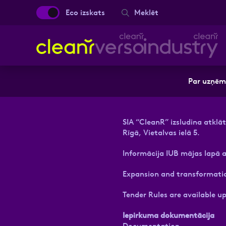
Eco izskats
Meklēt
Aizpild
Par uzņē
Vārds, Uzvārds
SIA “CleanR” izsludina atkl
Rīgā, Vietalvas ielā 5.
Informācija IUB mājas lapā
Ziņa
Expansion and transformation 
Tender Rules are available u
Iepirkuma dokumentācija