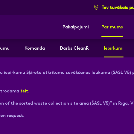
Tev tuvākais p
Pakalpojumi
Par mums
i pieteikuma formu un mēs ar tevi sazi
mumu
Komanda
Darbs CleanR
Iepirkumi
E-pasts
Kont
ātu iepirkumu Šķiroto atkritumu savākšanas laukuma (ŠASL V5) 
 atrodama
šeit
.
of the sorted waste collection site area (ŠASL V5)” in Riga, Vi
pon request.