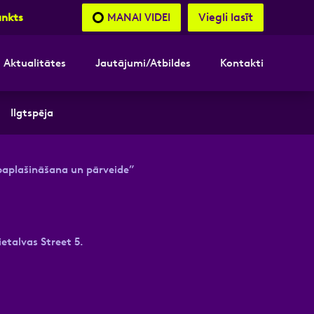
Viegli lasīt
MANAI VIDEI
unkts
Aktualitātes
Jautājumi/Atbildes
Kontakti
nāsimies
Ilgtspēja
akttālrunis
paplašināšana un pārveide”
etalvas Street 5.