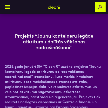
Aizpildi pieteikuma formu un mēs ar tevi
Projekts “Jaunu konteineru iegāde
sazināsimies
atkritumu dalītās vākšanas
nodrošināšanai”
Vārds, Uzvārds
2025.gada janvārī SIA “Clean R” uzsāka projekta “Jaunu
konteineru iegāde atkritumu dalītās vākšanas
nodrošināšanai” īstenošanu, kura mērķis ir veicināt
E-pasts
atkritumu apsaimniekošanas sistēmas attīstību,
paplašinot iespējas dalīti vākt sadzīves atkritumus un
veicinot atkritumu sagatavošanu atkārtotai
izmantošanai, pārstrādei un reģenerācijai. Projekts tiek
realizēts noslēgtās vienošanās ar Centrālo finanšu un
Kontakttālrunis
līgumu aģentūru ietvaros par Eiropas Savienības