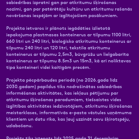
sabiedrības izpratni gan par atkritumu šķirošanas
nozīmi, gan par patērētāju kultūru un atkritumu rašanās
novēršanas iespējām ar izglītojošiem pasākumiem.
Projekta ietvaros ir plānots iegādāties izlietotā
iepakojuma plastmasas konteinerus ar tilpumu 1100 litri,
660 litri un 240 litri, bioloģisko atkritumu konteinerus ar
tilpumu 240 litri un 120 litri, tekstila atkritumu
konteinerus ar tilpumu 2,5m3, būvgrūžu un lielgabarīta
konteinerus ar tilpumu 8.5m3 un 15m3, kā arī noliktavas
tipa konteineri videi kaitīgām precēm.
Projekta pēcpārbaudes periodā (no 2026.gada līdz
2030.gadam) papildus tiks nodrošinātas sabiedrības
informēšanas aktivitātes, kas iekļaus pētījumu par
atkritumu šķirošanas paradumiem, tiešsaistes vides
izglītības aktivitātes iedzīvotājiem, atkritumu šķirošanas
meistarklases, informatīvās e-pasta vēstules uzņēmuma
klientiem un datu rīka, kas ļauj uzzināt savu šķirotspēju,
uzlabošanu.
Projekts tiks īstenots līdz 2025.gada 31.decembrim.