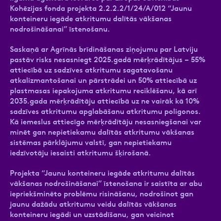
Kohēzijas fonda projekta 2.2.2.2/1/24/A/012 “Jaunu
konteineru iegāde atkritumu dalītās vākšanas
nodrošināšanai” īstenošanu.
Ziņa
Saskaņā ar Agrīnās brīdināšanas ziņojumu par Latviju
pastāv risks nesasniegt 2025.gadā mērķrādītājus – 55%
attiecībā uz sadzīves atkritumu sagatavošanu
atkalizmantošanai un pārstrādei un 50% attiecībā uz
plastmasas iepakojuma atkritumu reciklēšanu, kā arī
2035.gada mērķrādītāju attiecībā uz ne vairāk kā 10%
sadzīves atkritumu apglabāšanu atkritumu poligonos.
Kā iemeslus attiecīgo mērķrādītāju nesasniegšanai var
minēt gan nepietiekamu dalītās atkritumu vākšanas
Atzīmējiet, ka piekrītat personas datu
sistēmas pārklājumu valstī, gan nepietiekamu
apstrādei.
Vairāk
iedzīvotāju iesaisti atkritumu šķirošanā.
Projekta “Jaunu konteineru iegāde atkritumu dalītās
vākšanas nodrošināšanai” īstenošana ir saistīta ar abu
iepriekšminēto problēmu risināšanu, nodrošinot gan
jaunu dažādu atkritumu veidu dalītās vākšanas
konteineru iegādi un uzstādīšanu, gan veicinot