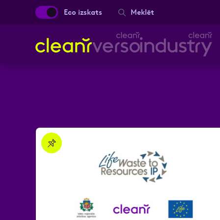
Eco izskats
Meklēt
Aizpild
Vārds, Uzvārds
Ziņa