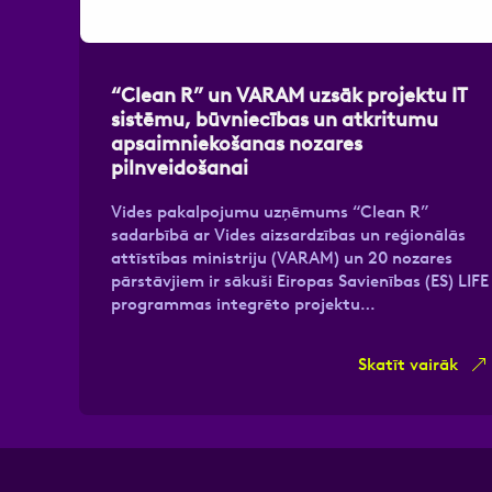
Atzīmējiet, ka piekrītat perso
“Clean R” un VARAM uzsāk projektu IT
sistēmu, būvniecības un atkritumu
apsaimniekošanas nozares
pilnveidošanai
Vides pakalpojumu uzņēmums “Clean R”
sadarbībā ar Vides aizsardzības un reģionālās
attīstības ministriju (VARAM) un 20 nozares
pārstāvjiem ir sākuši Eiropas Savienības (ES) LIFE
programmas integrēto projektu…
Skatīt vairāk