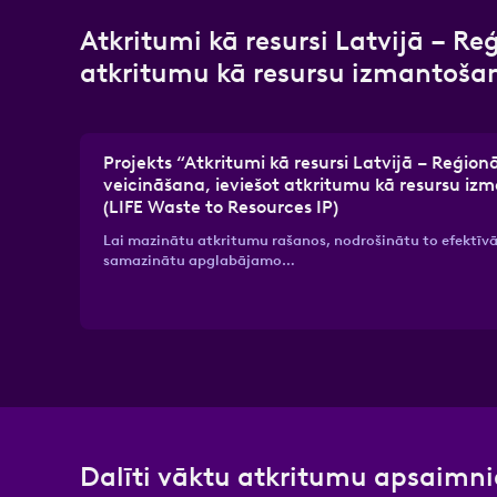
Atkritumi kā resursi Latvijā – Re
atkritumu kā resursu izmantošan
Projekts “Atkritumi kā resursi Latvijā – Reģionā
veicināšana, ieviešot atkritumu kā resursu iz
(LIFE Waste to Resources IP)
Lai mazinātu atkritumu rašanos, nodrošinātu to efektī
samazinātu apglabājamo…
Dalīti vāktu atkritumu apsaimn