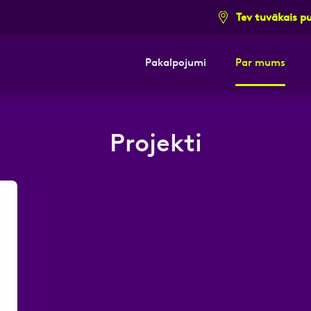
Tev tuvākais p
Pakalpojumi
Par mums
i pieteikuma formu un mēs ar tevi sazi
Projekti
E-pasts
Kont