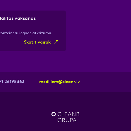
dalītās vākšanas
 konteineru iegāde atkritumu…
Skatīt vairāk
71 26198363
medijiem@cleanr.lv