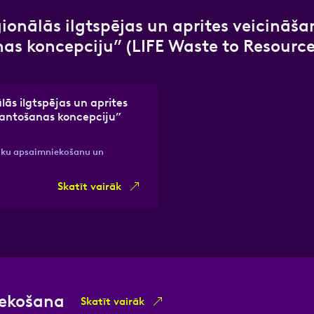
ģionālās ilgtspējas un aprites veicināša
as koncepciju” (LIFE Waste to Resource
lās ilgtspējas un aprites
mantošanas koncepciju”
vāku apsaimniekošanu un
Skatīt vairāk
iekošana
Skatīt vairāk