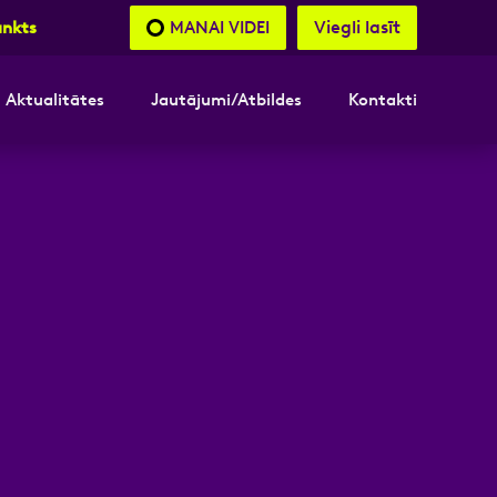
Viegli lasīt
MANAI VIDEI
unkts
Aktualitātes
Jautājumi/Atbildes
Kontakti
nāsimies
akttālrunis