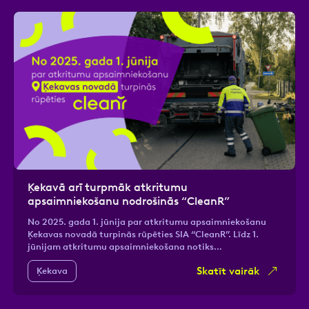
Ķekavā arī turpmāk atkritumu
apsaimniekošanu nodrošinās “CleanR”
No 2025. gada 1. jūnija par atkritumu apsaimniekošanu
Ķekavas novadā turpinās rūpēties SIA “CleanR”. Līdz 1.
jūnijam atkritumu apsaimniekošana notiks…
Skatīt vairāk
Ķekava