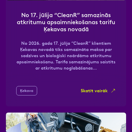
No 17. jūlija “CleanR” samazinās
atkritumu apsaimniekošanas tarifu
Ķekavas novadā
Ziņa
No 2026. gada 17. jūlija “CleanR” klientiem
Ķekavas novadā tiks samazināta maksa par
sadzīves un bioloģiski noārdāmo atkritumu
apsaimniekošanu. Tarifa samazinājums saistīts
ar atkritumu noglabāšanas…
Atzīmējiet, ka piekrītat personas datu
apstrādei.
Vairāk
Skatīt vairāk
Ķekava