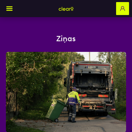
Ziņas
Aizpildi pieteikuma formu un mēs ar tevi
sazināsimies
Vārds, Uzvārds
E-pasts
Kontakttālrunis