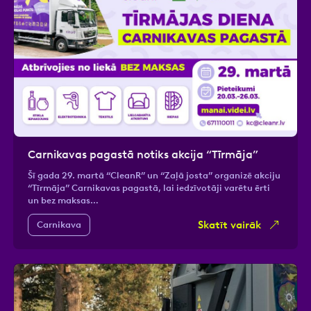
Carnikavas pagastā notiks akcija “Tīrmāja”
Šī gada 29. martā “CleanR” un “Zaļā josta” organizē akciju
“Tīrmāja” Carnikavas pagastā, lai iedzīvotāji varētu ērti
un bez maksas…
Skatīt vairāk
Carnikava