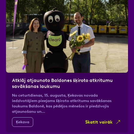
Atklāj atjaunoto Baldones šķiroto atkritumu
savākšanas laukumu
No ceturtdienas, 15. augusta, Ķekavas novada
iedzīvotājiem pieejams šķiroto atkritumu savākšanas
laukums Baldonē, kas pēdējos mēnešos ir piedzīvojis
atjaunošanu un…
Skatīt vairāk
Ķekava