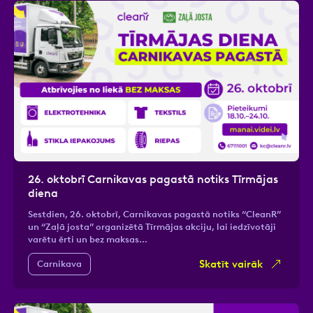
26. oktobrī Carnikavas pagastā notiks Tīrmājas
diena
Sestdien, 26. oktobrī, Carnikavas pagastā notiks “CleanR”
un “Zaļā josta” organizētā Tīrmājas akciju, lai iedzīvotāji
varētu ērti un bez maksas…
Skatīt vairāk
Carnikava