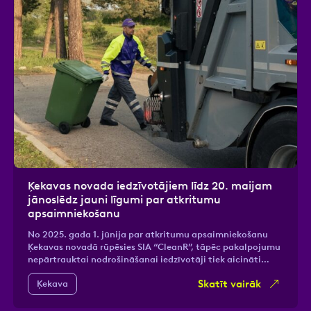
Ķekavas novada iedzīvotājiem līdz 20. maijam
jānoslēdz jauni līgumi par atkritumu
apsaimniekošanu
No 2025. gada 1. jūnija par atkritumu apsaimniekošanu
Ķekavas novadā rūpēsies SIA “CleanR”, tāpēc pakalpojumu
nepārtrauktai nodrošināšanai iedzīvotāji tiek aicināti…
Skatīt vairāk
Ķekava