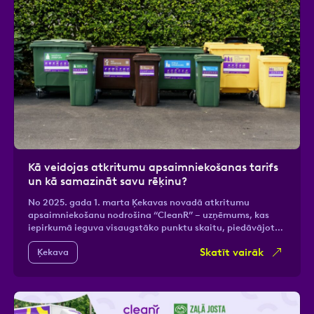
Kā veidojas atkritumu apsaimniekošanas tarifs
un kā samazināt savu rēķinu?
No 2025. gada 1. marta Ķekavas novadā atkritumu
apsaimniekošanu nodrošina “CleanR” – uzņēmums, kas
iepirkumā ieguva visaugstāko punktu skaitu, piedāvājot…
Skatīt vairāk
Ķekava