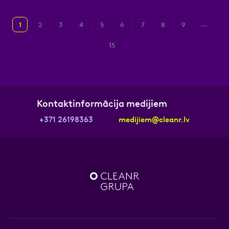
...
1
2
3
4
5
6
7
8
9
15
Kontaktinformācija medijiem
+371 26198363
medijiem@cleanr.lv