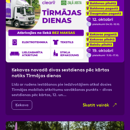
Ķekavas novadā divas sestdienas pēc kārtas
notiks Tīrmājas dienas
Līdz ar rudens iestāšanos pie iedzīvotājiem atkal dosies
Tīrmājas mobilais atkritumu savākšanas punkts – divas
sestdienas pēc kārtas, 12. un…
Skatīt vairāk
Ķekava