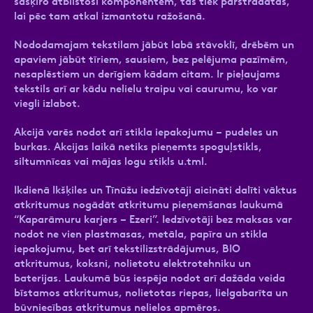
sašķiro atbilstoši komponentēm, tās tiek pārstrādātas,
lai pēc tam atkal izmantotu ražošanā.
Nododamajam tekstilam jābūt labā stāvoklī, drēbēm un
apaviem jābūt tīriem, sausiem, bez pelējuma pazīmēm,
nesaplēstiem un derīgiem kādam citam. Ir pieļaujams
tekstils arī ar kādu nelielu traipu vai caurumu, ko var
viegli izlabot.
Akcijā varēs nodot arī stikla iepakojumu – pudeles un
burkas. Akcijas laikā netiks pieņemts spoguļstikls,
siltumnīcas vai mājas logu stikls u.tml.
Ikdienā Ikšķiles un Tīnūžu iedzīvotāji aicināti dalīti vāktus
atkritumus nogādāt atkritumu pieņemšanas laukumā
“Kaparāmuru karjers – Ezeri”. Iedzīvotāji bez maksas var
nodot ne vien plastmasas, metāla, papīra un stikla
iepakojumu, bet arī tekstilizstrādājumus, BIO
atkritumus, koksni, nolietotu elektrotehniku un
baterijas. Laukumā būs iespēja nodot arī dažāda veida
bīstamos atkritumus, nolietotas riepas, lielgabarīta un
būvniecības atkritumus nelielos apmēros.