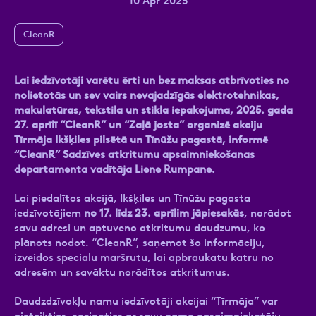
10 Apr 2025
CleanR
Ziņa
Lai iedzīvotāji varētu ērti un bez maksas atbrīvoties no
nolietotās un sev vairs nevajadzīgās elektrotehnikas,
makulatūras, tekstila un stikla iepakojuma, 2025. gada
27. aprīlī “CleanR” un “Zaļā josta” organizē akciju
Tīrmāja Ikšķiles pilsētā un Tīnūžu pagastā, informē
“CleanR” Sadzīves atkritumu apsaimniekošanas
departamenta vadītāja Liene Rumpane.
Atzīmējiet, ka piekrītat personas datu
Lai piedalītos akcijā, Ikšķiles un Tīnūžu pagasta
apstrādei.
Vairāk
iedzīvotājiem
no 17. līdz 23. aprīlim jāpiesakās
, norādot
savu adresi un aptuveno atkritumu daudzumu, ko
plānots nodot. “CleanR”, saņemot šo informāciju,
izveidos speciālu maršrutu, lai apbraukātu katru no
adresēm un savāktu norādītos atkritumus.
Daudzdzīvokļu namu iedzīvotāji akcijai “Tīrmāja” var
pieteikties, sazinoties ar savu nama apsaimniekotāju,