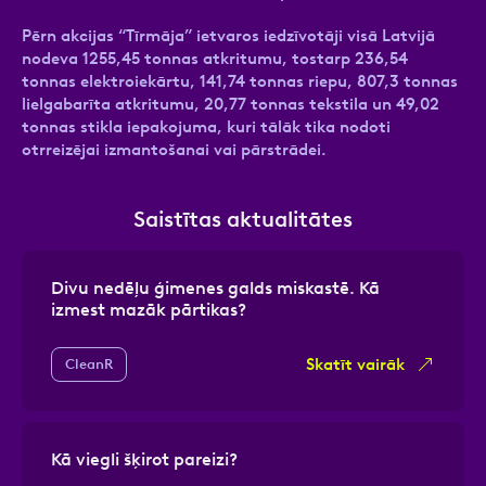
Pērn akcijas “Tīrmāja” ietvaros iedzīvotāji visā Latvijā
nodeva 1255,45 tonnas atkritumu, tostarp 236,54
tonnas elektroiekārtu, 141,74 tonnas riepu, 807,3 tonnas
lielgabarīta atkritumu, 20,77 tonnas tekstila un 49,02
tonnas stikla iepakojuma, kuri tālāk tika nodoti
otrreizējai izmantošanai vai pārstrādei.
Saistītas aktualitātes
Divu nedēļu ģimenes galds miskastē. Kā
izmest mazāk pārtikas?
Skatīt vairāk
CleanR
Kā viegli šķirot pareizi?