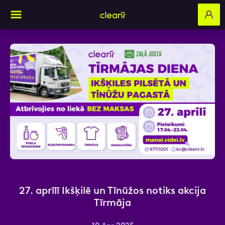
Aizpildi pieteikuma formu un mēs ar tevi
sazināsimies
Vārds, Uzvārds
E-pasts
27. aprīlī Ikšķilē un Tīnūžos notiks akcija
Tīrmāja
Kontakttālrunis