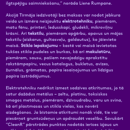
ilgtspējīgu saimniekošanu,” norāda Liene Rumpane.
Akcijā Tīrmāja iedzīvotāji bez maksas var nodot jebkura
veida un izmēra neizjauktu
elektrotehniku
, piemēram,
matu fēnu, printeri, ledusskapi, gludekli, mikroviļņu
krāsni. Arī
tekstilu
, piemēram apģērbu, apavus un mājas
tekstilu (aizkarus, gultasveļu, galdautus), ko jāievieto
maisā.
Stikla iepakojumu
– kastē vai maisā ievietotas
tukšas stikla pudeles un burkas, kā arī
makulatūru
,
piemēram, sausu, pašiem nevajadzīgu aprakstītu
rakstāmpapīru, vecus katalogus, bukletus, avīzes,
žurnālus, grāmatas, papīra iesaiņojumus un līdzīgus
papīra izstrādājumus.
Elektrotehniku nedrīkst izmest sadzīves atkritumos, jo tā
satur dažādus metālus – zeltu, platīnu, toksiskos
smagos metālus, piemēram, dzīvsudrabu, varu un svina,
kā arī plastmasas un stikla vielas, kas novērš
aizdegšanos. Ja bīstamie atkritumi nonāk vidē, tie var
piesārņot gruntsūdeņus un apdraudēt veselību. Savukārt
“CleanR” pārstrādes punktos nodotās ierīces izjauc un