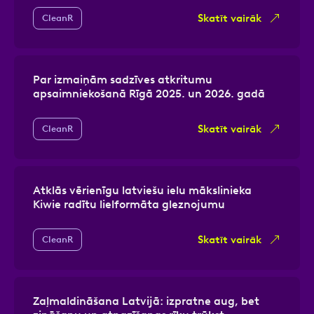
Skatīt vairāk
CleanR
Par izmaiņām sadzīves atkritumu
apsaimniekošanā Rīgā 2025. un 2026. gadā
Skatīt vairāk
CleanR
Atklās vērienīgu latviešu ielu mākslinieka
Kiwie radītu lielformāta gleznojumu
Skatīt vairāk
CleanR
Zaļmaldināšana Latvijā: izpratne aug, bet