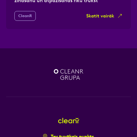
zināšanu un atpazīšanas rīku trūkst
Skatīt vairāk
CleanR
Tev tuvākais punkts