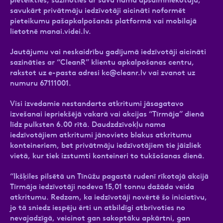
savukārt privātmāju iedzīvotāji aicināti noformēt
pieteikumu pašapkalpošanās platformā vai mobilajā
lietotnē manai.videi.lv.
Jautājumu vai neskaidrību gadījumā iedzīvotāji aicināti
sazināties ar “CleanR” klientu apkalpošanas centru,
rakstot uz e-pasta adresi
kc@cleanr.lv
vai zvanot uz
numuru 67111001.
Visi izvedamie nestandarta atkritumi jāsagatavo
izvešanai iepriekšējā vakarā vai akcijas “Tīrmāja” dienā
līdz pulksten 6.00 rītā. Daudzdzīvokļu nama
iedzīvotājiem atkritumi jānovieto blakus atkritumu
konteineriem, bet privātmāju iedzīvotājiem tie jāizliek
vietā, kur tiek izstumti konteineri to tukšošanas dienā.
“Ikšķiles pilsētā un Tīnūžu pagastā rudenī rīkotajā akcijā
Tīrmāja iedzīvotāji nodeva 15,01 tonnu dažāda veida
atkritumu. Redzam, ka iedzīvotāji novērtē šo iniciatīvu,
jo tā sniedz iespēju ērti un atbildīgi atbrīvoties no
nevajadzīgā, veicinot gan sakoptāku apkārtni, gan