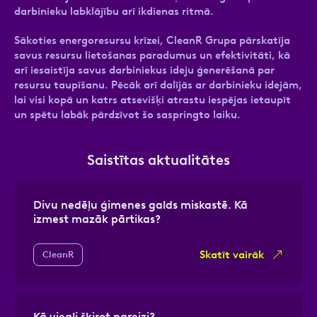
darbinieku labklājību arī ikdienas ritmā.
Sākoties energoresursu krīzei, CleanR Grupa pārskatīja
savus resursu lietošanas paradumus un efektivitāti, kā
arī iesaistīja savus darbiniekus ideju ģenerēšanā par
resursu taupīšanu. Pēcāk arī dalījās ar darbinieku idejām,
lai visi kopā un katrs atsevišķi atrastu iespējas ietaupīt
un spētu labāk pārdzīvot šo saspringto laiku.
Saistītas aktualitātes
Divu nedēļu ģimenes galds miskastē. Kā
izmest mazāk pārtikas?
Skatīt vairāk
CleanR
Kā viegli šķirot pareizi?