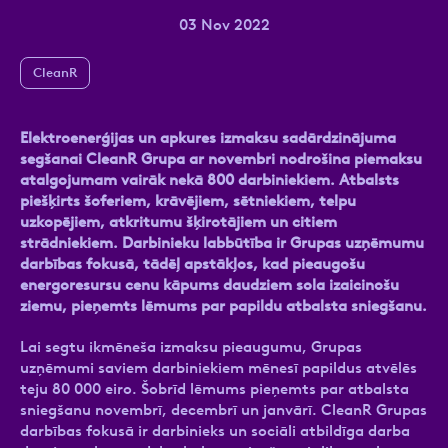
03 Nov 2022
CleanR
Ziņa
Elektroenerģijas un apkures izmaksu sadārdzinājuma
segšanai CleanR Grupa ar novembri nodrošina piemaksu
atalgojumam vairāk nekā 800 darbiniekiem. Atbalsts
piešķirts šoferiem, krāvējiem, sētniekiem, telpu
uzkopējiem, atkritumu šķirotājiem un citiem
strādniekiem. Darbinieku labbūtība ir Grupas uzņēmumu
darbības fokusā, tādēļ apstākļos, kad pieaugošu
Atzīmējiet, ka piekrītat personas datu
energoresursu cenu kāpums daudziem sola izaicinošu
apstrādei.
Vairāk
ziemu, pieņemts lēmums par papildu atbalsta sniegšanu.
Lai segtu ikmēneša izmaksu pieaugumu, Grupas
uzņēmumi saviem darbiniekiem mēnesī papildus atvēlēs
teju 80 000 eiro. Šobrīd lēmums pieņemts par atbalsta
sniegšanu novembrī, decembrī un janvārī. CleanR Grupas
darbības fokusā ir darbinieks un sociāli atbildīga darba