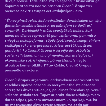
devēja prakse, tādēļ atbalsta sniegšana ir likumsakarīga.
Kopumā atbalsta nodrošināšanai CleanR Grupa trīs
mēnešos novirzīs turpat ceturtdaļmiljonu eiro.
“
Šī nav pirmā reize, kad nodrošinām darbiniekiem un viņu
ģimenēm sociālo atbalstu, un plānojam to darīt arī
turpmāk. Darbinieki ir mūsu svarīgākais balsts, kuri
dienu no dienas reprezentē gan uzņēmumu, gan mūsu
sniegtos pakalpojumus, tāpēc īpaši svarīgi sniegt viņiem
palīdzīgu roku energoresursu krīzes apstākļos. Esam
gandarīti, ka CleanR Grupai ir iespēja dot atbalstu
saviem cilvēkiem un viņu ģimenēm, kas atvieglos arī
ekonomisko satricinājumu pārvarēšanu,
”sniegto
atbalstu komentēElita Tīlīte-Kārkle, CleanR Grupas
personāla direktore.
CleanR Grupas uzņēmumu darbiniekiem nodrošināta arī
veselības apdrošināšana un mērķēts atbalsts dažādās
sarežģītās dzīves situācijās, palielinot “drošības spilvenu”
ikdienas stabilitātei. Tāpat ar praktiskiem uzlabojumiem
darba telpās, jaunām automašīnām un aprīkojumu, kā
arī motivējošām aktivitātēm uzņēmums gādā par