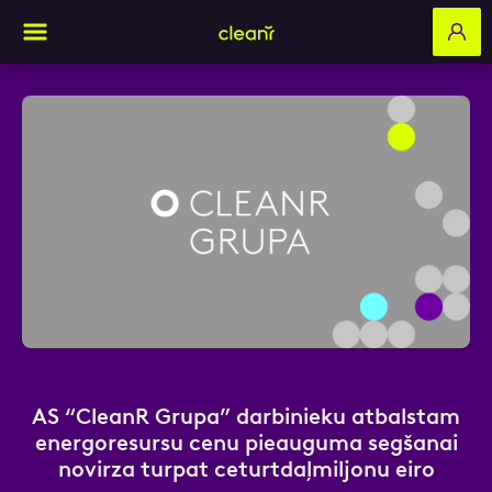
Aizpildi pieteikuma formu un mēs ar tevi
sazināsimies
Vārds, Uzvārds
E-pasts
AS “CleanR Grupa” darbinieku atbalstam
energoresursu cenu pieauguma segšanai
novirza turpat ceturtdaļmiljonu eiro
Kontakttālrunis