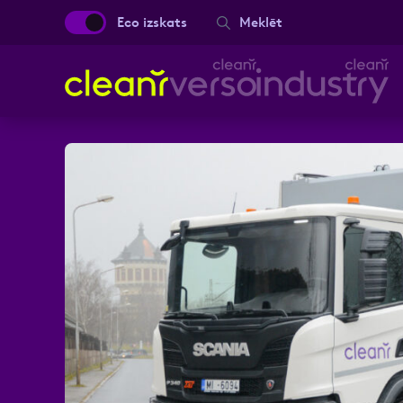
Eco izskats
Meklēt
Aizpild
Vārds, Uzvārds
Ziņa