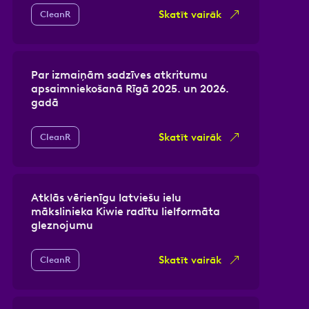
Skatīt vairāk
CleanR
Par izmaiņām sadzīves atkritumu
apsaimniekošanā Rīgā 2025. un 2026.
gadā
Skatīt vairāk
CleanR
Atklās vērienīgu latviešu ielu
mākslinieka Kiwie radītu lielformāta
gleznojumu
Skatīt vairāk
CleanR