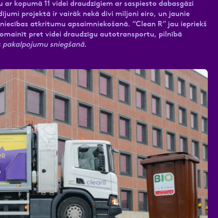
 ar kopumā 11 videi draudzīgiem ar saspiesto dabasgāzi
mi projektā ir vairāk nekā divi miljoni eiro, un jaunie
niecības atkritumu apsaimniekošanā. “Clean R” jau iepriekš
omainīt pret videi draudzīgu autotransportu, pilnībā
s pakalpojumu sniegšanā.