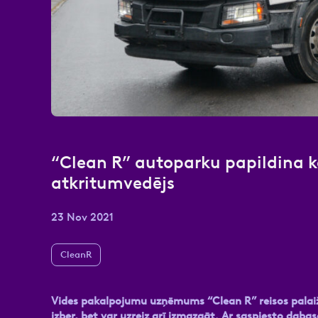
Atzīmējiet, ka piekrītat perso
“Clean R” autoparku papildina 
atkritumvedējs
23 Nov 2021
CleanR
Vides pakalpojumu uzņēmums “Clean R” reisos palaiž 
izber, bet var uzreiz arī izmazgāt. Ar saspiesto daba