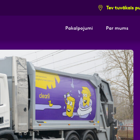
Tev tuvākais p
Pakalpojumi
Par mums
i pieteikuma formu un mēs ar tevi sazi
E-pasts
Kont