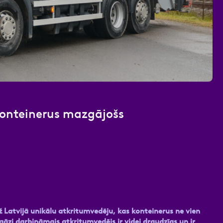
nas datu apstrādei.
Vairāk
konteinerus mazgājošs
Latvijā unikālu atkritumvedēju, kas konteinerus ne vien
sgāzi darbināmais atkritumvedējs ir videi draudzīgs un ir