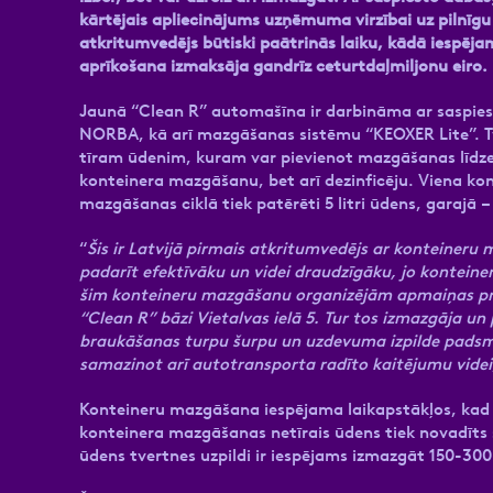
kārtējais apliecinājums uzņēmuma virzībai uz pilnīg
atkritumvedējs būtiski paātrinās laiku, kādā iespēj
aprīkošana izmaksāja gandrīz ceturtdaļmiljonu eiro.
Jaunā “Clean R” automašīna ir darbināma ar saspies
NORBA, kā arī mazgāšanas sistēmu “KEOXER Lite”. Tve
tīram ūdenim, kuram var pievienot mazgāšanas līdzekli
konteinera mazgāšanu, bet arī dezinficēju. Viena kon
mazgāšanas ciklā tiek patērēti 5 litri ūdens, garajā – 1
“
Šis ir Latvijā pirmais atkritumvedējs ar konteiner
padarīt efektīvāku un videi draudzīgāku, jo konteine
šim konteineru mazgāšanu organizējām apmaiņas pro
“Clean R” bāzi Vietalvas ielā 5. Tur tos izmazgāja un 
braukāšanas turpu šurpu un uzdevuma izpilde padsmit
samazinot arī autotransporta radīto kaitējumu videi
Konteineru mazgāšana iespējama laikapstākļos, kad g
konteinera mazgāšanas netīrais ūdens tiek novadīts s
ūdens tvertnes uzpildi ir iespējams izmazgāt 150-300