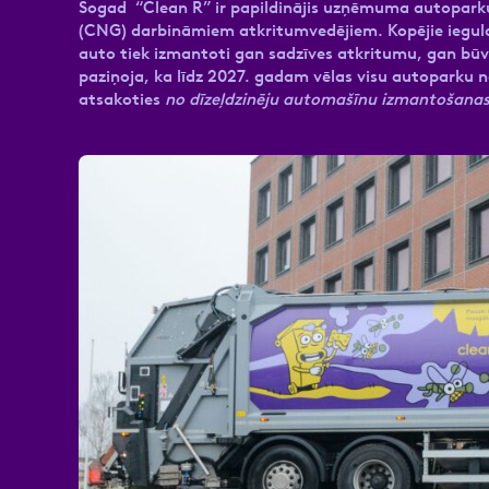
Šogad “Clean R” ir papildinājis uzņēmuma autoparku
(CNG) darbināmiem atkritumvedējiem. Kopējie ieguldīju
auto tiek izmantoti gan sadzīves atkritumu, gan būv
paziņoja, ka līdz 2027. gadam vēlas visu autoparku n
atsakoties
no dīzeļdzinēju automašīnu izmantošana