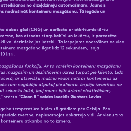
u atteikšanos no dīzeļdzinēju automašīnām. Jaunais
ams nodrošināt konteineru mazgāšanu. Tā iegāde un
to dabas gāzi (CNG) un aprīkota ar atkritumiekārtu
rtne, kas atrodas starp kabīni un iekārtu, ir paredzēta
 vai dezinfekcijas līdzekli. Tā iespējams nodrošināt ne vien
teinera mazgāšana ilgst līdz 12 sekundēm, īsajā
0 litri.
u mazgāšanas funkciju. Ar to varēsim konteineru mazgāšanu
rus mazgāsim un dezinficēsim uzreiz turpat pie klienta. Līdz
cesā, ar atsevišķu mašīnu vedot netīros konteinerus uz
pēc tam nogādāja atpakaļ pie klienta. Iespēja izvairīties no
 sekunžu laikā, ļauj mums kļūt krietni efektīvākiem,
,” stāsta
“Clean R” valdes loceklis Guntars Levics
.
aisa temperatūra ir virs +5 grādiem pēc Celsija. Pēc
peciālā tvertnē, nepiesārņojot apkārtējo vidi. Ar vienu tīrā
 konteineru atkarībā no to izmēra.